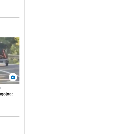
N
ugojna: