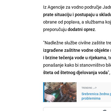
Iz Agencije za vodno područje Jad
prate situaciju i postupaju u skla
obrane od poplava, a službama ko
preporučuju
dodatni oprez
.
"Nadležne službe civilne zaštite t
izgrađene zaštitne vodne objekte
i brzine tečenja vode u rijekama
, 
ponašanje kako bi stanovništvo bi
šteta od štetnog djelovanja voda
"
TRENDING
Srebrenica žedna p
problemima