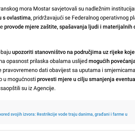
ranskog mora Mostar savjetovali su nadležnim institucij
du s ovlastima
, pridržavajući se Federalnog operativnog p
je
provode mjere zaštite, spašavanja ljudi i materijalnih
rebaju
upozoriti stanovništvo na područjima uz rijeke koj
na opasnost prilaska obalama uslijed
mogućih povećanja
te pravovremeno dati obavijest sa uputama i smjernicam
lo u mogućnosti
provesti mjere u cilju smanjenja eventua
, saopštili su iz Agencije.
ored svojih izvora: Restrikcije vode traju danima, građani i farme u