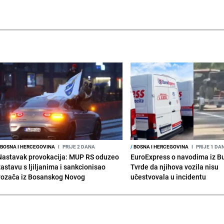
BOSNA I HERCEGOVINA
I
PRIJE 2 DANA
/
BOSNA I HERCEGOVINA
I
PRIJE 1 DA
Nastavak provokacija: MUP RS oduzeo
EuroExpress o navodima iz B
zastavu s ljiljanima i sankcionisao
Tvrde da njihova vozila nisu
vozača iz Bosanskog Novog
učestvovala u incidentu