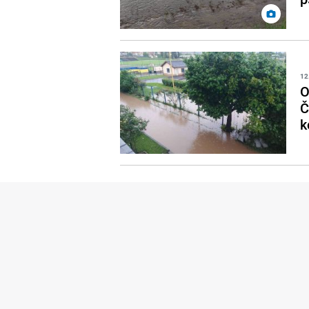
12
O
Č
k