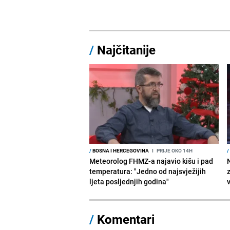
/
Najčitanije
/
BOSNA I HERCEGOVINA
I
PRIJE OKO 14H
/
Meteorolog FHMZ-a najavio kišu i pad
temperatura: "Jedno od najsvježijih
ljeta posljednjih godina"
/
Komentari