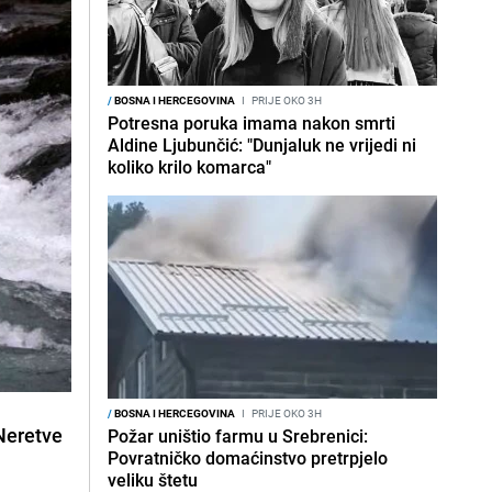
/
BOSNA I HERCEGOVINA
I
PRIJE OKO 3H
Potresna poruka imama nakon smrti
Aldine Ljubunčić: "Dunjaluk ne vrijedi ni
koliko krilo komarca"
/
BOSNA I HERCEGOVINA
I
PRIJE OKO 3H
Neretve
Požar uništio farmu u Srebrenici:
Povratničko domaćinstvo pretrpjelo
veliku štetu