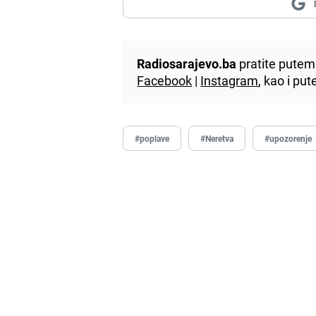
Radiosarajevo.ba
pratite putem 
Facebook
|
Instagram
, kao i p
#poplave
#Neretva
#upozorenje