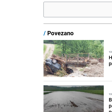
/
Povezano
13
H
p
13
B
p
p