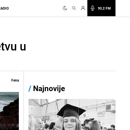
RADIO
90,2 FM
tvu u
Fena
/
Najnovije