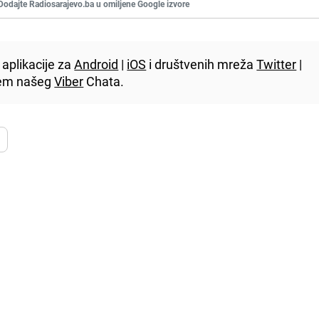
Dodajte Radiosarajevo.ba u omiljene Google izvore
aplikacije za
Android
|
iOS
i društvenih mreža
Twitter
|
utem našeg
Viber
Chata.