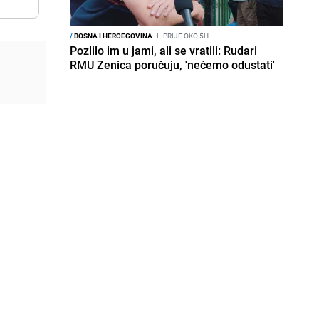
/
BOSNA I HERCEGOVINA
I
PRIJE OKO 5H
Pozlilo im u jami, ali se vratili: Rudari
RMU Zenica poručuju, 'nećemo odustati'