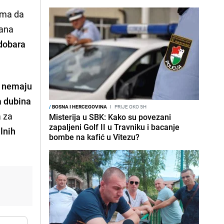
ama da
lana
 dobara
e nemaju
 dubina
/
BOSNA I HERCEGOVINA
I
PRIJE OKO 5H
a za
Misterija u SBK: Kako su povezani
zapaljeni Golf II u Travniku i bacanje
lnih
bombe na kafić u Vitezu?