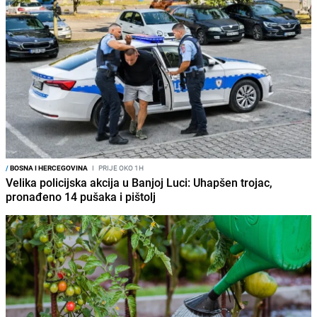
/
BOSNA I HERCEGOVINA
I
PRIJE OKO 1H
Velika policijska akcija u Banjoj Luci: Uhapšen trojac,
pronađeno 14 pušaka i pištolj