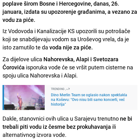
poplave širom Bosne i Hercegovine, danas, 26.
januara, izdata su upozorenje građanima, a vezano za
vodu za piće.
Iz Vodovoda i Kanalizacije KS upozorili su potrošače
koji se snabdijevaju vodom sa Uroševog vrela, da je
isto zamutilo te da
voda nije za piće.
Za dijelove ulica
Nahorevska, Alapi i Svetozara
Ćorovića
isporuka vode će se vršit putem cisterne na
spoju ulica Nahorevska i Alapi.
TRENDING
Dino Merlin Team se oglasio nakon spektakla
na Koševu: "Ovo nisu bili samo koncerti, već
historija"
Dakle, stanovnici ovih ulica u Sarajevu trenutno
ne bi
trebali piti
vodu iz česme
bez prokuhavanja
ili
alternativnog izvora vode.