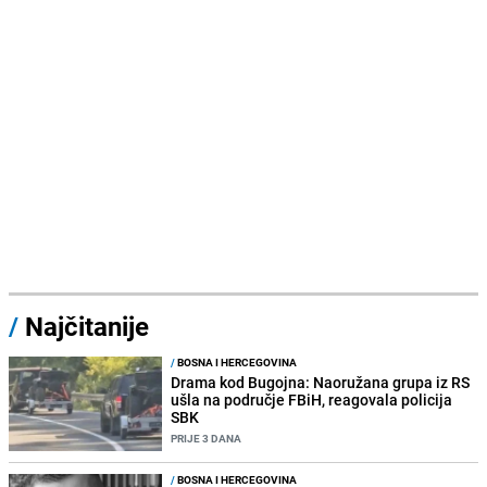
/
Najčitanije
/
BOSNA I HERCEGOVINA
Drama kod Bugojna: Naoružana grupa iz RS
ušla na područje FBiH, reagovala policija
SBK
PRIJE 3 DANA
/
BOSNA I HERCEGOVINA