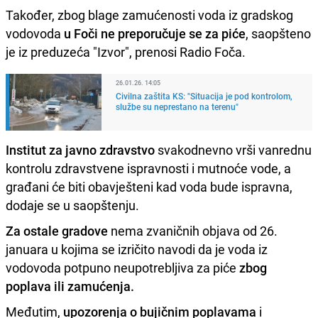
Također, zbog blage zamućenosti voda iz gradskog
vodovoda
u Foči
ne preporučuje se za piće
, saopšteno
je iz preduzeća "Izvor", prenosi Radio Foča.
26.01.26. 14:05
Civilna zaštita KS: "Situacija je pod kontrolom,
službe su neprestano na terenu"
Institut za javno zdravstvo
svakodnevno vrši vanrednu
kontrolu zdravstvene ispravnosti i mutnoće vode, a
građani će biti obavješteni kad voda bude ispravna,
dodaje se u saopštenju.
Za ostale gradove
nema zvaničnih objava od 26.
januara u kojima se izričito navodi da je voda iz
vodovoda potpuno neupotrebljiva za piće
zbog
poplava ili zamućenja.
Međutim,
upozorenja o bujičnim poplavama
i