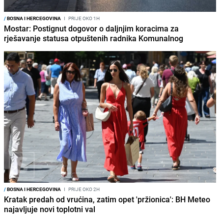
/
BOSNA I HERCEGOVINA
I
PRIJE OKO 1H
Mostar: Postignut dogovor o daljnjim koracima za
rješavanje statusa otpuštenih radnika Komunalnog
/
BOSNA I HERCEGOVINA
I
PRIJE OKO 2H
Kratak predah od vrućina, zatim opet 'pržionica': BH Meteo
najavljuje novi toplotni val