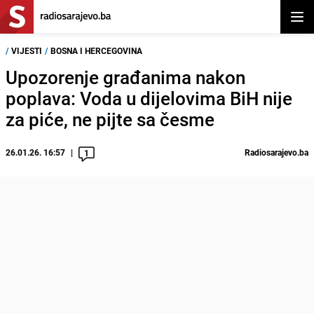
Otvor
/
VIJESTI
/
BOSNA I HERCEGOVINA
Upozorenje građanima nakon
poplava: Voda u dijelovima BiH nije
za piće, ne pijte sa česme
26.01.26. 16:57
Radiosarajevo.ba
1