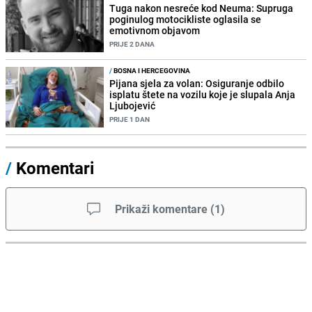
Tuga nakon nesreće kod Neuma: Supruga
poginulog motocikliste oglasila se
emotivnom objavom
PRIJE 2 DANA
/
BOSNA I HERCEGOVINA
Pijana sjela za volan: Osiguranje odbilo
isplatu štete na vozilu koje je slupala Anja
Ljubojević
PRIJE 1 DAN
/
Komentari
Prikaži komentare
(
1
)