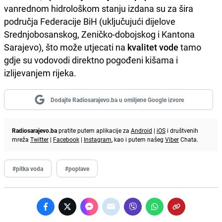
vanrednom hidrološkom stanju izdana su za šira
područja Federacije BiH (uključujući dijelove
Srednjobosanskog, Zeničko-dobojskog i Kantona
Sarajevo), što može utjecati na
kvalitet vode
tamo
gdje su vodovodi direktno pogođeni kišama i
izlijevanjem rijeka.
Dodajte Radiosarajevo.ba u omiljene Google izvore
Radiosarajevo.ba
pratite putem aplikacije za
Android
|
iOS
i društvenih
mreža
Twitter
|
Facebook
|
Instagram
, kao i putem našeg
Viber
Chata.
#pitka voda
#poplave