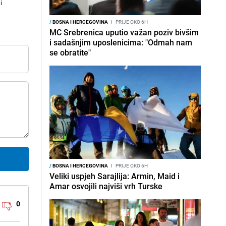
i
/
BOSNA I HERCEGOVINA
I
PRIJE OKO 6H
MC Srebrenica uputio važan poziv bivšim
i sadašnjim uposlenicima: "Odmah nam
se obratite"
/
BOSNA I HERCEGOVINA
I
PRIJE OKO 6H
Veliki uspjeh Sarajlija: Armin, Maid i
Amar osvojili najviši vrh Turske
0