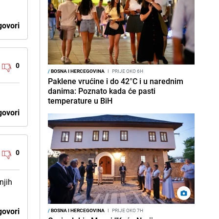
ovori
0
/
BOSNA I HERCEGOVINA
I
PRIJE OKO 6H
Paklene vrućine i do 42°C i u narednim
danima: Poznato kada će pasti
temperature u BiH
ovori
0
njih
ovori
/
BOSNA I HERCEGOVINA
I
PRIJE OKO 7H