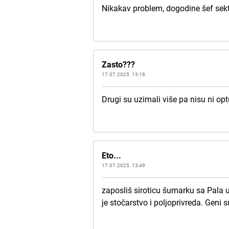
Nikakav problem, dogodine šef sekt
Zasto???
17.07.2025. 13:18
Drugi su uzimali više pa nisu ni op
Eto...
17.07.2025. 13:49
zaposliš siroticu šumarku sa Pala u 
je stočarstvo i poljoprivreda. Geni 