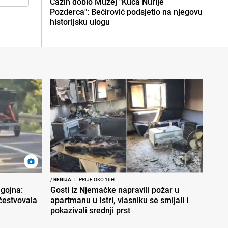
Cazin dobio Muzej "Kuća Nurije
Pozderca": Bećirović podsjetio na njegovu
historijsku ulogu
/
REGIJA
I
PRIJE OKO 16H
gojna:
Gosti iz Njemačke napravili požar u
učestvovala
apartmanu u Istri, vlasniku se smijali i
pokazivali srednji prst