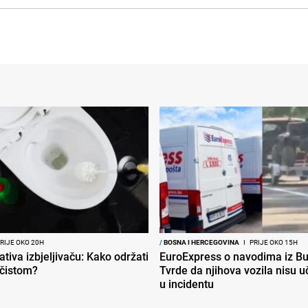
RIJE OKO 20H
/
BOSNA I HERCEGOVINA
I
PRIJE OKO 15H
ativa izbjeljivaču: Kako održati
EuroExpress o navodima iz Bu
 čistom?
Tvrde da njihova vozila nisu 
u incidentu