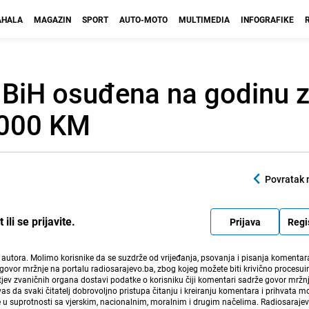
HALA
MAGAZIN
SPORT
AUTO-MOTO
MULTIMEDIA
INFOGRAFIKE
 BiH osuđena na godinu z
.000 KM
Povratak 
li se prijavite.
Prijava
Regi
i autora. Molimo korisnike da se suzdrže od vrijeđanja, psovanja i pisanja komentara
govor mržnje na portalu radiosarajevo.ba, zbog kojeg možete biti krivično procesuir
ev zvaničnih organa dostavi podatke o korisniku čiji komentari sadrže govor mržnj
vas da svaki čitatelj dobrovoljno pristupa čitanju i kreiranju komentara i prihvata 
e u suprotnosti sa vjerskim, nacionalnim, moralnim i drugim načelima. Radiosaraje