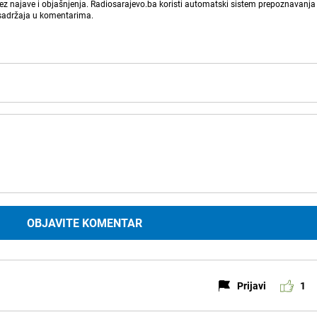
bez najave i objašnjenja. Radiosarajevo.ba koristi automatski sistem prepoznavanja 
 sadržaja u komentarima.
OBJAVITE KOMENTAR
Prijavi
1