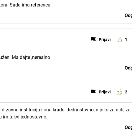
ora. Sada ima referencu.
Odg
Prijavi
1
tuženi Ma dajte ,nerealno
Odg
Prijavi
2
državnu instituciju i ona krade. Jednostavno, nije to za njih, za 
su im takvi jednostavno.
Odg