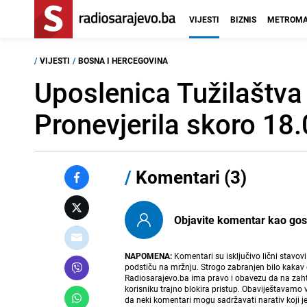
VIJESTI
BIZNIS
METROMA
/
VIJESTI
/
BOSNA I HERCEGOVINA
Uposlenica Tužilaštva
Pronevjerila skoro 18
/
Komentari (3)
Objavite komentar kao gost i
NAPOMENA:
Komentari su isključivo lični stavov
podstiču na mržnju. Strogo zabranjen bilo kakav 
Radiosarajevo.ba ima pravo i obavezu da na zahtj
korisniku trajno blokira pristup. Obaviještavamo 
da neki komentari mogu sadržavati narativ koji j