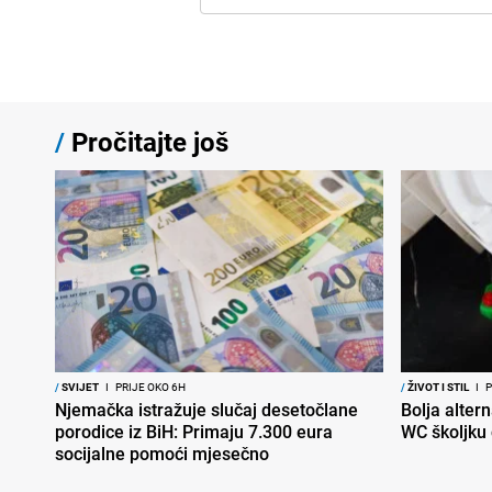
/
Pročitajte još
/
SVIJET
I
PRIJE OKO 6H
/
ŽIVOT I STIL
I
P
Njemačka istražuje slučaj desetočlane
Bolja altern
porodice iz BiH: Primaju 7.300 eura
WC školjku
socijalne pomoći mjesečno