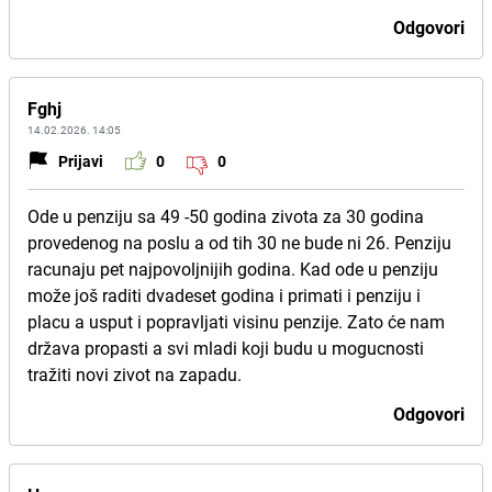
Odgovori
Fghj
14.02.2026. 14:05
Prijavi
0
0
Ode u penziju sa 49 -50 godina zivota za 30 godina
provedenog na poslu a od tih 30 ne bude ni 26. Penziju
racunaju pet najpovoljnijih godina. Kad ode u penziju
može još raditi dvadeset godina i primati i penziju i
placu a usput i popravljati visinu penzije. Zato će nam
država propasti a svi mladi koji budu u mogucnosti
tražiti novi zivot na zapadu.
Odgovori