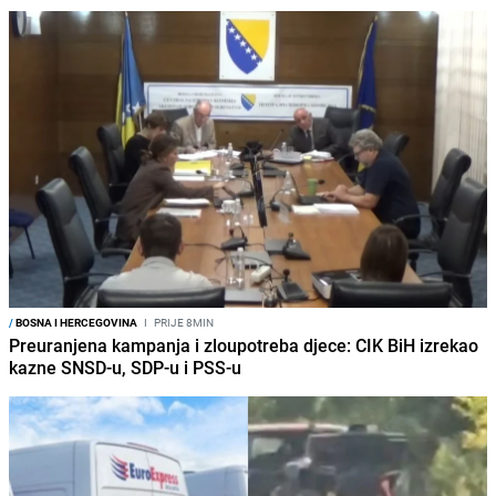
/
BOSNA I HERCEGOVINA
I
PRIJE 8MIN
Preuranjena kampanja i zloupotreba djece: CIK BiH izrekao
kazne SNSD-u, SDP-u i PSS-u