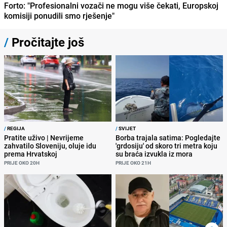
Forto: "Profesionalni vozači ne mogu više čekati, Europskoj
komisiji ponudili smo rješenje"
/
Pročitajte još
/
REGIJA
/
SVIJET
Pratite uživo | Nevrijeme
Borba trajala satima: Pogledajte
zahvatilo Sloveniju, oluje idu
'grdosiju' od skoro tri metra koju
prema Hrvatskoj
su braća izvukla iz mora
PRIJE OKO 20H
PRIJE OKO 21H