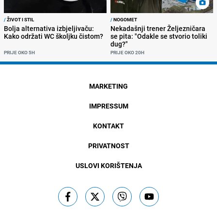
/
ŽIVOT I STIL
/
NOGOMET
Bolja alternativa izbjeljivaču:
Nekadašnji trener Željezničara
Kako održati WC školjku čistom?
se pita: "Odakle se stvorio toliki
dug?"
PRIJE OKO 5H
PRIJE OKO 20H
MARKETING
IMPRESSUM
KONTAKT
PRIVATNOST
USLOVI KORIŠTENJA