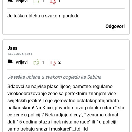
Prijavi
1
1
Je teška ubleha u svakom pogledu
Odgovori
Jass
14.02.2026. 13:54
Prijavi
1
2
Je teška ubleha u svakom pogledu ka Sabina
Sdaovci se najvise plase lijepe, pametne, regularno
visokoobrazovanje zene sa perfektnim znanjem vise
svijetskih jezika! To je vjerovatno ostataknpatrijarhata
balkanskom! Na Klixu, povodom ovog clanka citam " sta
ce zene u policiji? Nek radjaju djecy"; " zenama odmah
dati 15 godina staza i nek nista ne rade" ili " u policiji
samo trebaju snazni muskarci"...itd, itd