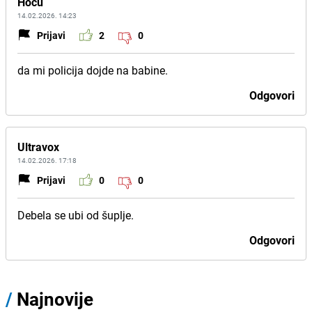
Hocu
14.02.2026. 14:23
Prijavi
2
0
da mi policija dojde na babine.
Odgovori
Ultravox
14.02.2026. 17:18
Prijavi
0
0
Debela se ubi od šuplje.
Odgovori
/
Najnovije