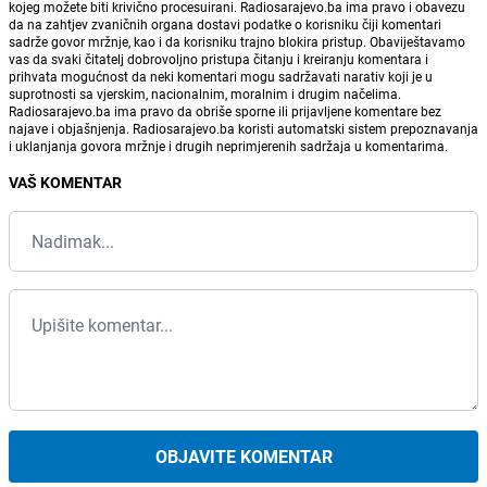
kojeg možete biti krivično procesuirani. Radiosarajevo.ba ima pravo i obavezu
da na zahtjev zvaničnih organa dostavi podatke o korisniku čiji komentari
sadrže govor mržnje, kao i da korisniku trajno blokira pristup. Obaviještavamo
vas da svaki čitatelj dobrovoljno pristupa čitanju i kreiranju komentara i
prihvata mogućnost da neki komentari mogu sadržavati narativ koji je u
suprotnosti sa vjerskim, nacionalnim, moralnim i drugim načelima.
Radiosarajevo.ba ima pravo da obriše sporne ili prijavljene komentare bez
najave i objašnjenja. Radiosarajevo.ba koristi automatski sistem prepoznavanja
i uklanjanja govora mržnje i drugih neprimjerenih sadržaja u komentarima.
VAŠ KOMENTAR
OBJAVITE KOMENTAR