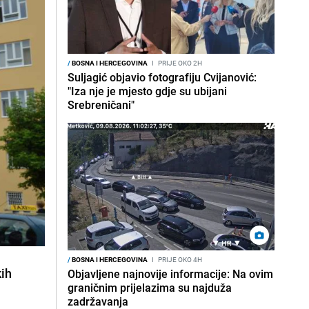
/
BOSNA I HERCEGOVINA
I
PRIJE OKO 2H
Suljagić objavio fotografiju Cvijanović:
"Iza nje je mjesto gdje su ubijani
Srebreničani"
/
BOSNA I HERCEGOVINA
I
PRIJE OKO 4H
kih
Objavljene najnovije informacije: Na ovim
graničnim prijelazima su najduža
zadržavanja