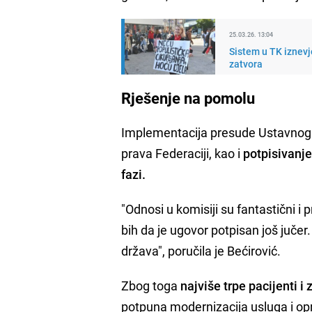
25.03.26. 13:04
Sistem u TK iznevj
zatvora
Rješenje na pomolu
Implementacija presude Ustavnog 
prava Federaciji, kao i
potpisivanj
fazi.
"Odnosi u komisiji su fantastični 
bih da je ugovor potpisan još jučer.
država", poručila je Bećirović.
Zbog toga
najviše trpe pacijenti i
potpuna modernizacija usluga i op