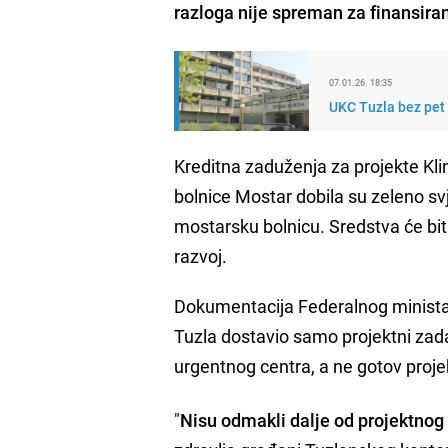
razloga nije spreman za finansiran
07.01.26. 18:35
UKC Tuzla bez pet k
Kreditna zaduženja za projekte Klin
bolnice Mostar dobila su zeleno s
mostarsku bolnicu. Sredstva će bit
razvoj.
Dokumentacija Federalnog ministars
Tuzla dostavio samo projektni zad
urgentnog centra, a ne gotov proje
"
Nisu odmakli dalje od projektnog