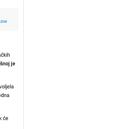
azne
ačkih
šnoj je
voljela
jedna
k će