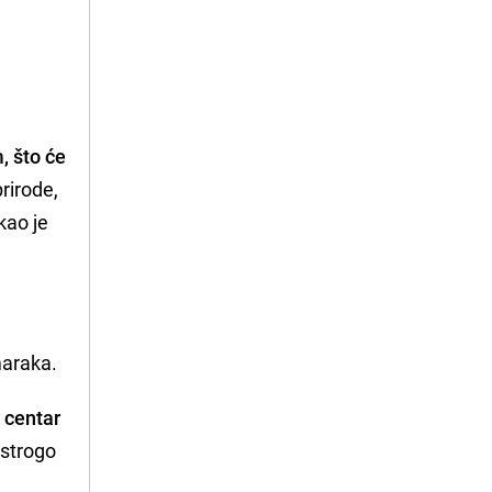
, što će
rirode,
kao je
maraka.
i centar
 strogo