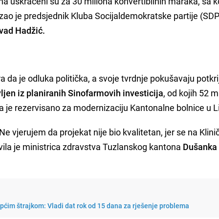
a uskraćeni su za 30 miliona konvertibilnih maraka, sa 
kazao je predsjednik Kluba Socijaldemokratske partije (SDP
vad Hadžić.
a je odluka politička, a svoje tvrdnje pokušavaju potkrije
jen iz planiranih Sinofarmovih investicija
, od kojih 52 m
a je rezervisano za modernizaciju Kantonalne bolnice u L
e vjerujem da projekat nije bio kvalitetan, jer se na Klin
zjavila je ministrica zdravstva Tuzlanskog kantona
Dušanka
općim štrajkom: Vladi dat rok od 15 dana za rješenje problema