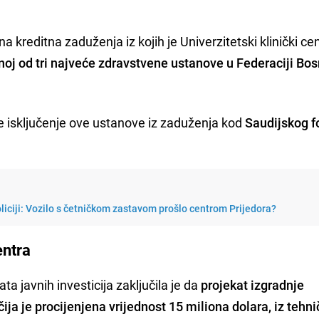
a kreditna zaduženja iz kojih je Univerzitetski klinički ce
noj od tri najveće zdravstvene ustanove u Federaciji Bos
e isključenje ove ustanove iz zaduženja kod
Saudijskog f
policiji: Vozilo s četničkom zastavom prošlo centrom Prijedora?
entra
ta javnih investicija zaključila je da
projekat izgradnje
ija je procijenjena vrijednost 15 miliona dolara, iz tehni