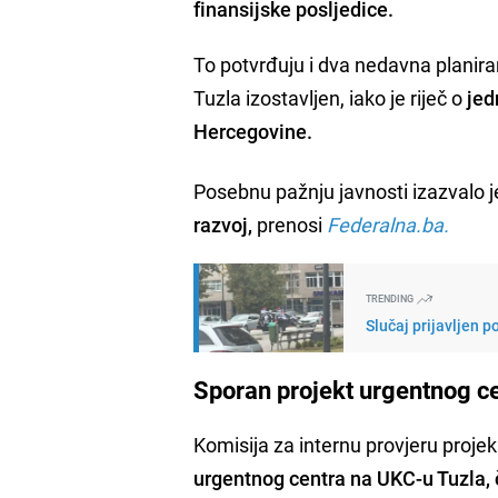
finansijske posljedice.
To potvrđuju i dva nedavna planiran
Tuzla izostavljen, iako je riječ o
jed
Hercegovine.
Posebnu pažnju javnosti izazvalo j
razvoj,
prenosi
Federalna.ba.
TRENDING
Slučaj prijavljen 
Sporan projekt urgentnog c
Komisija za internu provjeru projeka
urgentnog centra na UKC-u Tuzla, č