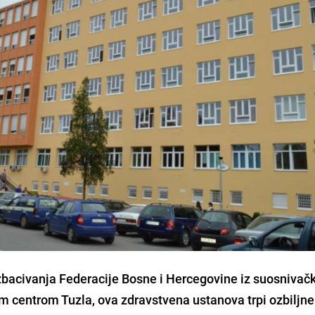
zbacivanja Federacije Bosne i Hercegovine iz suosnivač
im centrom Tuzla, ova zdravstvena ustanova trpi ozbiljne