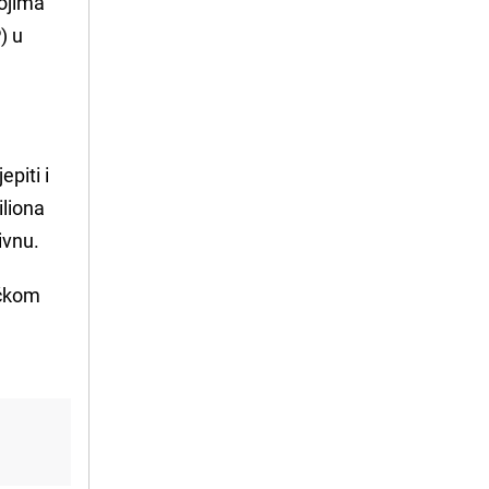
kojima
) u
piti i
iliona
ivnu.
ičkom