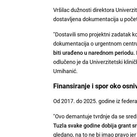
Vršilac dužnosti direktora Univerzi
dostavljena dokumentacija u početn
"Dostavili smo projektni zadatak ko
dokumentacija o urgentnom centr
biti urađeno u narednom periodu.
odlučeno je da Univerzitetski klini
Umihanić.
Finansiranje i spor oko osn
Od 2017. do 2025. godine iz feder
"Ovo demantuje tvrdnje da se sreds
Tuzla svake godine dobija grant s
gledano, na to ne bi imao pravo jer