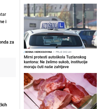
ntar
ne i
onda za
/
BOSNA I HERCEGOVINA
I
PRIJE OKO 4H
Mirni protesti autoškola Tuzlanskog
kantona: Ne želimo sukob, institucije
moraju čuti naše zahtjeve
čkih