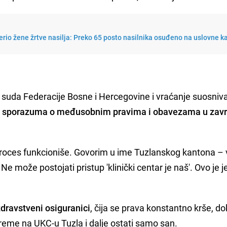
erio žene žrtve nasilja: Preko 65 posto nasilnika osuđeno na uslovne k
suda Federacije Bosne i Hercegovine i vraćanje suosniv
e sporazuma o međusobnim pravima i obavezama u zavr
i proces funkcioniše. Govorim u ime Tuzlanskog kantona – 
 Ne može postojati pristup 'klinički centar je naš'. Ovo je 
 zdravstveni osiguranici
, čija se prava konstantno krše, do
reme na UKC-u Tuzla i dalje ostati samo san.