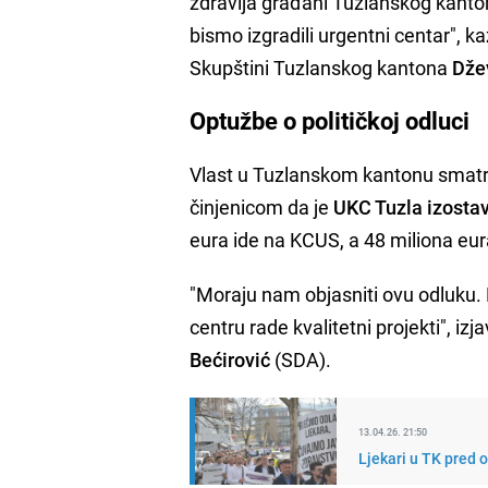
zdravlja građani Tuzlanskog kanton
bismo izgradili urgentni centar", 
Skupštini Tuzlanskog kantona
Dže
Optužbe o političkoj odluci
Vlast u Tuzlanskom kantonu smatra d
činjenicom da je
UKC Tuzla izostavl
eura ide na KCUS, a 48 miliona eur
"Moraju nam objasniti ovu odluku. N
centru rade kvalitetni projekti", i
Bećirović
(SDA).
13.04.26. 21:50
Ljekari u TK pred 