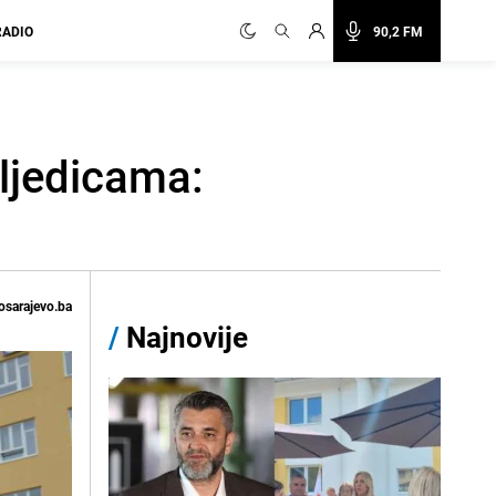
RADIO
90,2 FM
sljedicama:
osarajevo.ba
/
Najnovije