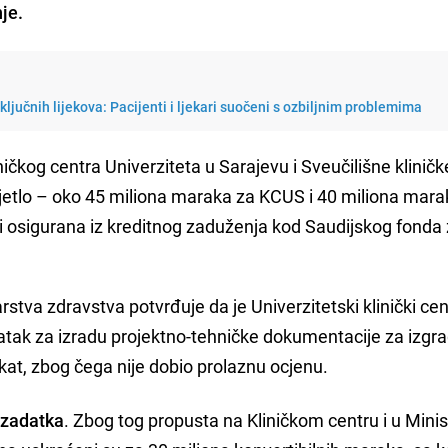
je.
ljučnih lijekova: Pacijenti i ljekari suočeni s ozbiljnim problemima
ičkog centra Univerziteta u Sarajevu i Sveučilišne kliničk
vjetlo – oko 45 miliona maraka za KCUS i 40 miliona mara
i osigurana iz kreditnog zaduženja kod Saudijskog fonda
tva zdravstva potvrđuje da je Univerzitetski klinički cen
atak za izradu projektno-tehničke dokumentacije za izgr
kat, zbog čega nije dobio prolaznu ocjenu.
 zadatka
. Zbog tog propusta na Kliničkom centru i u Mini