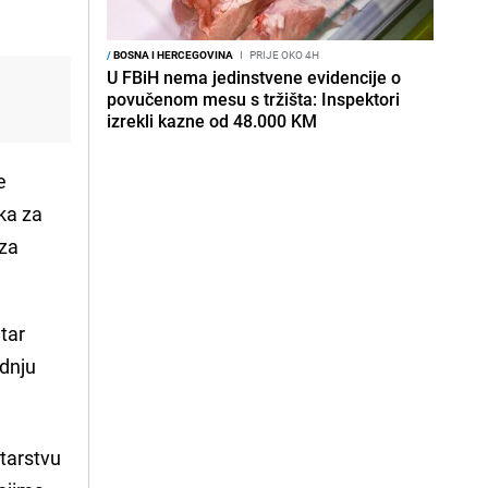
/
BOSNA I HERCEGOVINA
I
PRIJE OKO 4H
U FBiH nema jedinstvene evidencije o
povučenom mesu s tržišta: Inspektori
izrekli kazne od 48.000 KM
e
ka za
 za
tar
adnju
starstvu