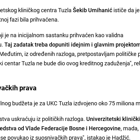
tetskog kliničkog centra Tuzla
Šekib Umihanić
ističe da je
oj fazi bila prihvaćena.
ji je na inicijalnom sastanku prihvaćen kao validna
u.
Taj zadatak treba dopuniti idejnim i glavnim projektom
Međutim, iz određenih razloga, pretpostavljam političke p
čki centar Tuzla ne bude dio ovog kreditnog zaduženja", re
ivačkih prava
alnog budžeta je za UKC Tuzla izdvojeno oko 75 miliona 
tva uskraćuju iz političkih razloga.
Univerzitetski kliničk
redstva od Vlade Federacije Bosne i Hercegovine
, mada,
 se povukao iz suosnivačkih prava", istakao je Hadžić.