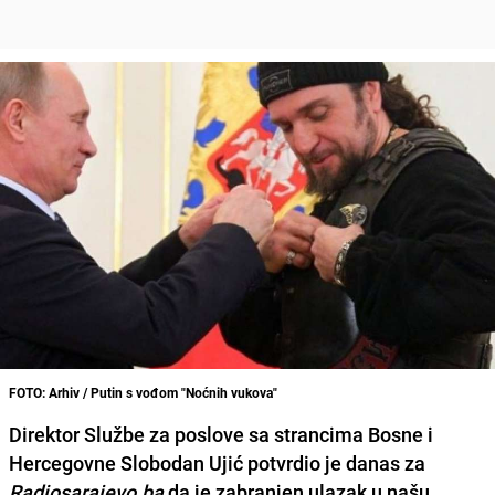
FOTO: Arhiv / Putin s vođom "Noćnih vukova"
Direktor Službe za poslove sa strancima Bosne i
Hercegovne
Slobodan Ujić
potvrdio je danas za
Radiosarajevo.ba
da je zabranjen ulazak u našu