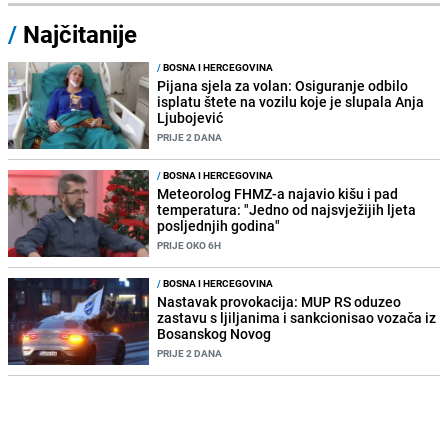
/
Najčitanije
/
BOSNA I HERCEGOVINA
Pijana sjela za volan: Osiguranje odbilo
isplatu štete na vozilu koje je slupala Anja
Ljubojević
PRIJE 2 DANA
/
BOSNA I HERCEGOVINA
Meteorolog FHMZ-a najavio kišu i pad
temperatura: "Jedno od najsvježijih ljeta
posljednjih godina"
PRIJE OKO 6H
/
BOSNA I HERCEGOVINA
Nastavak provokacija: MUP RS oduzeo
zastavu s ljiljanima i sankcionisao vozača iz
Bosanskog Novog
PRIJE 2 DANA