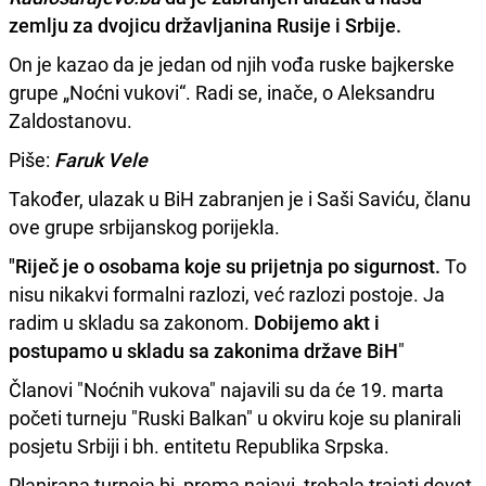
zemlju za dvojicu državljanina Rusije i Srbije.
On je kazao da je jedan od njih vođa ruske bajkerske
grupe „Noćni vukovi“. Radi se, inače, o Aleksandru
Zaldostanovu.
Piše:
Faruk Vele
Također, ulazak u BiH zabranjen je i Saši Saviću, članu
ove grupe srbijanskog porijekla.
"Riječ je o osobama koje su prijetnja po sigurnost.
To
nisu nikakvi formalni razlozi, već razlozi postoje. Ja
radim u skladu sa zakonom.
Dobijemo akt i
postupamo u skladu sa zakonima države BiH
"
Članovi "Noćnih vukova" najavili su da će 19. marta
početi turneju "Ruski Balkan" u okviru koje su planirali
posjetu Srbiji i bh. entitetu Republika Srpska.
Planirana turneja bi, prema najavi, trebala trajati devet