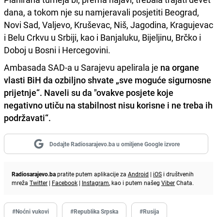
dana, a tokom nje su namjeravali posjetiti Beograd,
Novi Sad, Valjevo, Kruševac, Niš, Jagodina, Kragujevac
i Belu Crkvu u Srbiji, kao i Banjaluku, Bijeljinu, Brčko i
Doboj u Bosni i Hercegovini.
Ambasada SAD-a u Sarajevu apelirala je
na organe
vlasti BiH da ozbiljno shvate „sve moguće sigurnosne
prijetnje“. Naveli su da "ovakve posjete koje
negativno utiču na stabilnost nisu korisne i ne treba ih
podržavati“.
Dodajte Radiosarajevo.ba u omiljene Google izvore
Radiosarajevo.ba
pratite putem aplikacije za
Android
|
iOS
i društvenih
mreža
Twitter
|
Facebook
|
Instagram
, kao i putem našeg
Viber
Chata.
#Noćni vukovi
#Republika Srpska
#Rusija