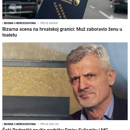
/
BOSNA I HERCEGOVINA
I
PRIJE 49MIN
Bizarna scena na hrvatskoj granici: Muž zaboravio ženu u
toaletu
/
BOSNA I HERCEGOVINA
I
PRIJE OKO 3H
Šeki Radončić pružio podršku Emiru Suljagiću i MC