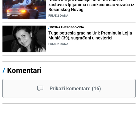
zastavu s ljiljanima i sankcionisao vozača iz
Bosanskog Novog
PRIJE 2 DANA
/
BOSNA I HERCEGOVINA
Tuga potresla grad na Uni: Preminula Lejla
Muhić (39), sugrađani u nevjerici
PRIJE 2 DANA
/
Komentari
Prikaži komentare
(
16
)