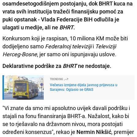
osamdesetogodišnjem postojanju, dok BHRT kuca na
vrata svih institucija tražeći finansijsku pomoć za
puki opstanak - Vlada Federacije BiH odlučila je
ulagati u medije, ali ne
BHRT
.
Konkursom koji je raspisan, 10 miliona KM može biti
dodijeljeno samo
Federalnoj
televiziji
i
Televiziji
Herceg-Bosne
, jer samo oni ispunjavaju uslove.
Deklarativne podrške za
BHRT
ne nedostaje.
TRENDING
Večeras izmjene dijela javnog prijevoza u
Sarajevu: Oglasio se GRAS
"Vi znate da smo mi apsolutno uvijek davali podršku i
stajali na fonu finansiranja BHRT-a. Nažalost, kako bi
se to rješavalo na državnom nivou, mora postojati
određeni konsenzus", rekao je
Nermin Nikšić
, premijer