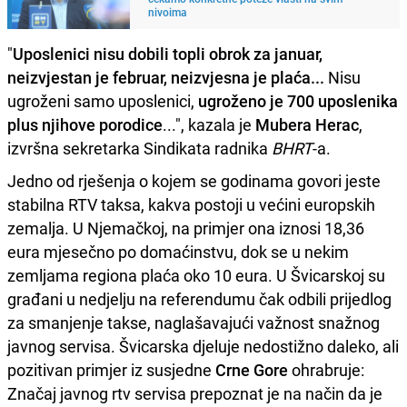
nivoima
"
Uposlenici nisu dobili topli obrok za januar,
neizvjestan je februar, neizvjesna je plaća...
Nisu
ugroženi samo uposlenici,
ugroženo je 700 uposlenika
plus njihove porodice
...", kazala je
Mubera Herac
,
izvršna sekretarka Sindikata radnika
BHRT
-a.
Jedno od rješenja o kojem se godinama govori jeste
stabilna RTV taksa, kakva postoji u većini europskih
zemalja. U Njemačkoj, na primjer ona iznosi 18,36
eura mjesečno po domaćinstvu, dok se u nekim
zemljama regiona plaća oko 10 eura. U Švicarskoj su
građani u nedjelju na referendumu čak odbili prijedlog
za smanjenje takse, naglašavajući važnost snažnog
javnog servisa. Švicarska djeluje nedostižno daleko, ali
pozitivan primjer iz susjedne
Crne Gore
ohrabruje:
Značaj javnog rtv servisa prepoznat je na način da je