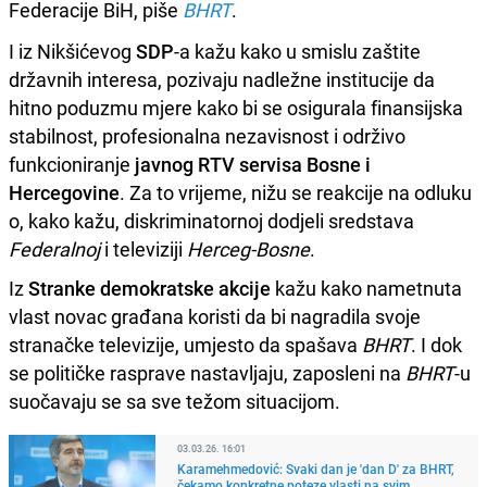
Federacije BiH, piše
BHRT
.
I iz Nikšićevog
SDP
-a kažu kako u smislu zaštite
državnih interesa, pozivaju nadležne institucije da
hitno poduzmu mjere kako bi se osigurala finansijska
stabilnost, profesionalna nezavisnost i održivo
funkcioniranje
javnog RTV servisa Bosne i
Hercegovine
. Za to vrijeme, nižu se reakcije na odluku
o, kako kažu, diskriminatornoj dodjeli sredstava
Federalnoj
i televiziji
Herceg-Bosne
.
Iz
Stranke demokratske akcije
kažu kako nametnuta
vlast novac građana koristi da bi nagradila svoje
stranačke televizije, umjesto da spašava
BHRT
. I dok
se političke rasprave nastavljaju, zaposleni na
BHRT
-u
suočavaju se sa sve težom situacijom.
03.03.26. 16:01
Karamehmedović: Svaki dan je 'dan D' za BHRT,
čekamo konkretne poteze vlasti na svim