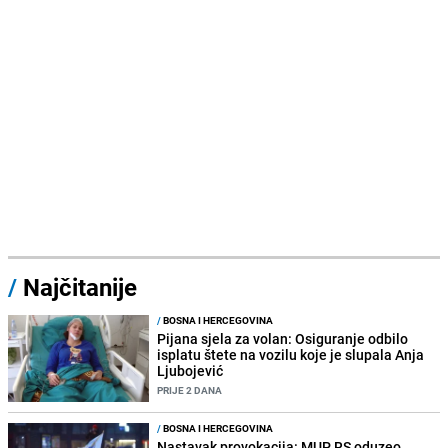
/
Najčitanije
/
BOSNA I HERCEGOVINA
Pijana sjela za volan: Osiguranje odbilo
isplatu štete na vozilu koje je slupala Anja
Ljubojević
PRIJE 2 DANA
/
BOSNA I HERCEGOVINA
Nastavak provokacija: MUP RS oduzeo