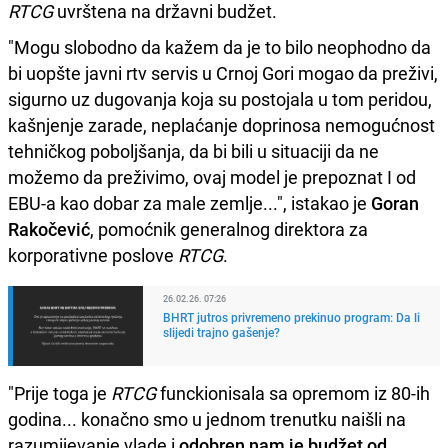
RTCG
uvrštena na državni budžet.
"Mogu slobodno da kažem da je to bilo neophodno da
bi uopšte javni rtv servis u Crnoj Gori mogao da preživi,
sigurno uz dugovanja koja su postojala u tom peridou,
kašnjenje zarade, neplaćanje doprinosa nemogućnost
tehničkog poboljšanja, da bi bili u situaciji da ne
možemo da preživimo, ovaj model je prepoznat I od
EBU-a kao dobar za male zemlje...", istakao je
Goran
Rakočević
, pomoćnik generalnog direktora za
korporativne poslove
RTCG
.
26.02.26. 07:26
BHRT jutros privremeno prekinuo program: Da li
slijedi trajno gašenje?
"Prije toga je
RTCG
funckionisala sa opremom iz 80-ih
godina... konačno smo u jednom trenutku naišli na
razumijevanje vlade i
odobren nam je budžet od