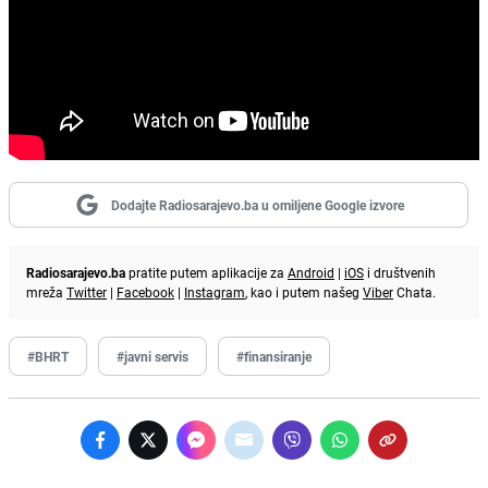
Dodajte Radiosarajevo.ba u omiljene Google izvore
Radiosarajevo.ba
pratite putem aplikacije za
Android
|
iOS
i društvenih
mreža
Twitter
|
Facebook
|
Instagram
, kao i putem našeg
Viber
Chata.
#BHRT
#javni servis
#finansiranje