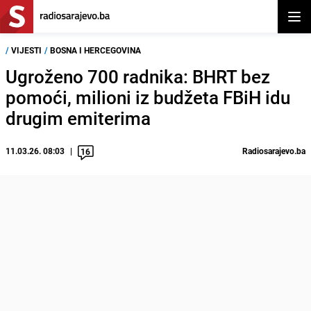
Otvor
/
VIJESTI
/
BOSNA I HERCEGOVINA
Ugroženo 700 radnika: BHRT bez
pomoći, milioni iz budžeta FBiH idu
drugim emiterima
11.03.26. 08:03
Radiosarajevo.ba
16