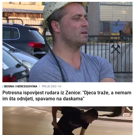
/
BOSNA I HERCEGOVINA
I
PRIJE OKO 1H
Potresna ispovijest rudara iz Zenice: "Djeca traže, a nemam
im šta odnijeti, spavamo na daskama"