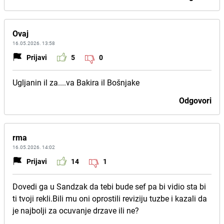
Ovaj
16.05.2026. 13:58
Prijavi
5
0
Ugljanin il za....va Bakira il Bošnjake
Odgovori
rma
16.05.2026. 14:02
Prijavi
14
1
Dovedi ga u Sandzak da tebi bude sef pa bi vidio sta bi
ti tvoji rekli.Bili mu oni oprostili reviziju tuzbe i kazali da
je najbolji za ocuvanje drzave ili ne?