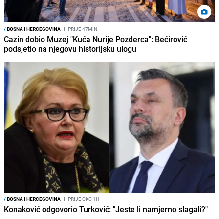
/
BOSNA I HERCEGOVINA
I
PRIJE 47MIN
Cazin dobio Muzej "Kuća Nurije Pozderca": Bećirović
podsjetio na njegovu historijsku ulogu
/
BOSNA I HERCEGOVINA
I
PRIJE OKO 1H
Konaković odgovorio Turković: "Jeste li namjerno slagali?"