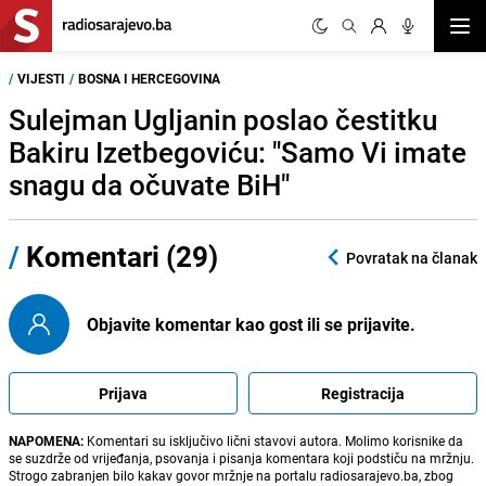
Otvor
/
VIJESTI
/
BOSNA I HERCEGOVINA
Sulejman Ugljanin poslao čestitku
Bakiru Izetbegoviću: "Samo Vi imate
snagu da očuvate BiH"
/
Komentari (29)
Povratak na članak
Objavite komentar kao gost ili se prijavite.
Prijava
Registracija
NAPOMENA:
Komentari su isključivo lični stavovi autora. Molimo korisnike da
se suzdrže od vrijeđanja, psovanja i pisanja komentara koji podstiču na mržnju.
Strogo zabranjen bilo kakav govor mržnje na portalu radiosarajevo.ba, zbog