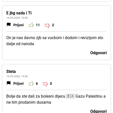
E jbg sada i Ti
16.05.2026. 13:50
Prijavi
11
2
On je nas davno zjb sa vuckom i dodom i revizijom sto
dalje od naroda
Odgovori
Steta
16.05.2026. 13:54
Prijavi
6
0
Bolje da ste dali za bolesni dijecu 🇧🇦 Gazu Palestinu a
ne tim prodanim dusama
Odgovori