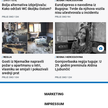
/
ŽIVOT I STIL
/
BOSNA I HERCEGOVINA
Bolja alternativa izbjeljivaču:
EuroExpress o navodima iz
Kako održati WC školjku čistom?
Bugojna: Tvrde da njihova vozila
nisu učestvovala u incidentu
PRIJE OKO 13H
PRIJE OKO 9H
/
REGIJA
/
BOSNA I HERCEGOVINA
Gosti iz Njemačke napravili
Gornjovrbaska regija tuguje: U
požar u apartmanu u Istri,
29. godini preminula Aldina
vlasniku se smijali i pokazivali
Ljubunčić
srednji prst
PRIJE OKO 10H
PRIJE OKO 12H
MARKETING
IMPRESSUM