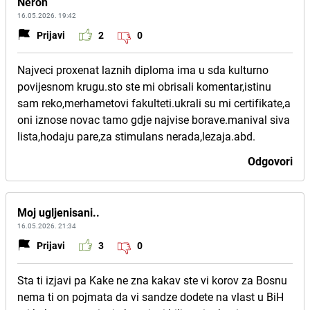
Neron
16.05.2026. 19:42
Prijavi
2
0
Najveci proxenat laznih diploma ima u sda kulturno
povijesnom krugu.sto ste mi obrisali komentar,istinu
sam reko,merhametovi fakulteti.ukrali su mi certifikate,a
oni iznose novac tamo gdje najvise borave.manival siva
lista,hodaju pare,za stimulans nerada,lezaja.abd.
Odgovori
Moj ugljenisani..
16.05.2026. 21:34
Prijavi
3
0
Sta ti izjavi pa Kake ne zna kakav ste vi korov za Bosnu
nema ti on pojmata da vi sandze dodete na vlast u BiH