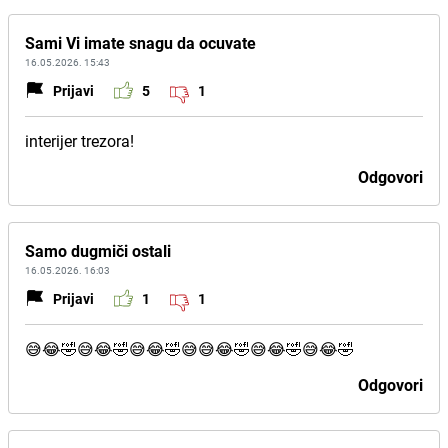
Sami Vi imate snagu da ocuvate
16.05.2026. 15:43
Prijavi
5
1
interijer trezora!
Odgovori
Samo dugmiči ostali
16.05.2026. 16:03
Prijavi
1
1
😅😂🤣😅😂🤣😅😂🤣😅😅😂🤣😅😂🤣😅😂🤣
Odgovori