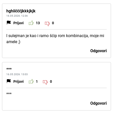
hghiičččjkkkjkjk
16.05.2026. 12:36
Prijavi
13
0
I sulejman je kao i ramo šćip rom kombinacija, moje mi
amele ;)
Odgovori
***
16.05.2026. 13:03
Prijavi
1
0
***
Odgovori