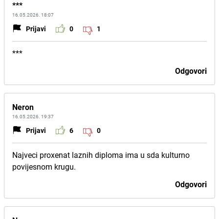
***
16.05.2026. 18:07
Prijavi
0
1
***
Odgovori
Neron
16.05.2026. 19:37
Prijavi
6
0
Najveci proxenat laznih diploma ima u sda kulturno
povijesnom krugu.
Odgovori