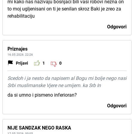
mi kako nas nazivaju bosnjaci bili vasi robovi nezna on
to moj ugljenisani on ti je senilan skroz Baki je zreo za
rehabilitaciju
Odgovori
Priznajes
16.05.2026. 22:26
Prijavi
1
0
Scedoh i ja nesto da napisem al Bogu mi bolje nego nasi
Srbi muslimanske Vjere ne umijem. ka Srb In
da si umno i pismeno inferioran?
Odgovori
NIJE SANDZAK NEGO RASKA
17.05.2026. 00:05