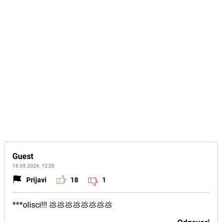
Guest
16.05.2026. 12:20
Prijavi
18
1
***olisci!!! 💩💩💩💩💩💩💩💩