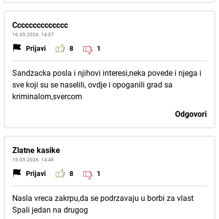
Cccccccccccccc
16.05.2026. 14:37
Prijavi
8
1
Sandzacka posla i njihovi interesi,neka povede i njega i
sve koji su se naselili, ovdje i opoganili grad sa
kriminalom,svercom
Odgovori
Zlatne kasike
16.05.2026. 14:48
Prijavi
8
1
Nasla vreca zakrpu,da se podrzavaju u borbi za vlast
Spali jedan na drugog