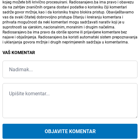
kojeg možete biti krivično procesuirani. Radiosarajevo.ba ima pravo i obavezu
da na zahtjev zvaničnih organa dostavi podatke o korisniku čiji komentari
sadrže govor mržnje, kao i da korisniku trajno blokira pristup. Obaviještavamo
vas da svaki čitatelj dobrovoljno pristupa čitanju i kreiranju komentara i
prihvata mogućnost da neki komentari mogu sadržavati narativ koji je u
suprotnosti sa vjerskim, nacionalnim, moralnim i drugim načelima.
Radiosarajevo.ba ima pravo da obriše sporne ili prijavljene komentare bez
najave i objašnjenja. Radiosarajevo.ba koristi automatski sistem prepoznavanja
i uklanjanja govora mržnje i drugih neprimjerenih sadržaja u komentarima.
VAŠ KOMENTAR
OBJAVITE KOMENTAR