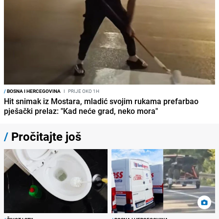
/
BOSNA I HERCEGOVINA
I
PRIJE OKO 1H
Hit snimak iz Mostara, mladić svojim rukama prefarbao
pješački prelaz: "Kad neće grad, neko mora"
/
Pročitajte još