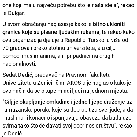
one koji imaju najveću potrebu što je naša ideja“, rekao
je Dulgar.
U svom obraćanju naglasio je kako je
bitno ukloniti
granice koje su pisane ljudskim rukama,
te rekao kako
ova organizacija djeluje u Republici Turskoj u više od
70 gradova i preko stotinu univerziteta, a u cilju
pomoći muslimanima, ali i pripadnicima drugih
nacionalnosti.
Sedat Dedić,
predavač na Pravnom fakultetu
Univerziteta u Zenici i član AKOS-a je naglasio kako je
ovo način da se okupe mladi ljudi na jednom mjestu.
"
Cilj je okupljanje omladine i jedno lijepo druženje
uz
ramazanske poruke koje su dobrobit za sve ljude, a da
muslimani konačno ispunjavaju obavezu da budu uzor
svima tako što će davati svoj doprinos društvu“, rekao
je Dedić.