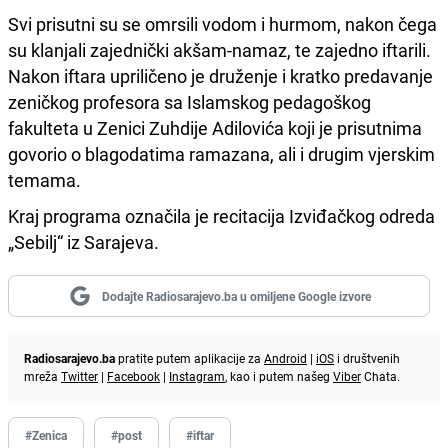
Svi prisutni su se omrsili vodom i hurmom, nakon čega
su klanjali zajednički akšam-namaz, te zajedno iftarili.
Nakon iftara upriličeno je druženje i kratko predavanje
zeničkog profesora sa Islamskog pedagoškog
fakulteta u Zenici Zuhdije Adilovića koji je prisutnima
govorio o blagodatima ramazana, ali i drugim vjerskim
temama.
Kraj programa označila je recitacija Izviđačkog odreda
„Sebilj“ iz Sarajeva.
Dodajte Radiosarajevo.ba u omiljene Google izvore
Radiosarajevo.ba
pratite putem aplikacije za
Android
|
iOS
i društvenih
mreža
Twitter
|
Facebook
|
Instagram
, kao i putem našeg
Viber
Chata.
#Zenica
#post
#iftar