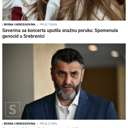
/
BOSNA I HERCEGOVINA
I
PRIJE 15MIN
Severina sa koncerta uputila snažnu poruku: Spomenula
genocid u Srebrenici
/
BOSNA I HERCEGOVINA
I
PRIJE 21MIN