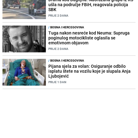
ušla na područje FBiH, reagovala policija
SBK
PRIJE 2 DANA
/
BOSNA I HERCEGOVINA
Tuga nakon nesreće kod Neuma: Supruga
poginulog motocikliste oglasila se
emotivnom objavom
PRIJE 2 DANA
/
BOSNA I HERCEGOVINA
Pijana sjela za volan: Osiguranje odbilo
isplatu štete na vozilu koje je slupala Anja
Ljubojević
PRIJE 1 DAN