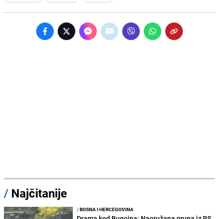
/
Najčitanije
/
BOSNA I HERCEGOVINA
Drama kod Bugojna: Naoružana grupa iz RS