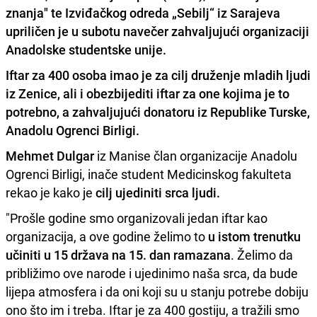
znanja" te Izviđačkog odreda „Sebilj“ iz Sarajeva
upriličen je u subotu navečer zahvaljujući organizaciji
Anadolske studentske unije.
Iftar za 400 osoba imao je za cilj druženje mladih ljudi
iz Zenice, ali i obezbijediti iftar za one kojima je to
potrebno, a zahvaljujući donatoru iz Republike Turske,
Anadolu Ogrenci Birligi.
Mehmet Dulgar
iz Manise član organizacije Anadolu
Ogrenci Birligi, inače student Medicinskog fakulteta
rekao je kako je
cilj ujediniti srca ljudi.
"Prošle godine smo organizovali jedan iftar kao
organizacija, a ove godine želimo to
u istom trenutku
učiniti u 15 država na 15. dan ramazana
. Želimo da
približimo ove narode i ujedinimo naša srca, da bude
lijepa atmosfera i da oni koji su u stanju potrebe dobiju
ono što im i treba. Iftar je za 400 gostiju, a tražili smo