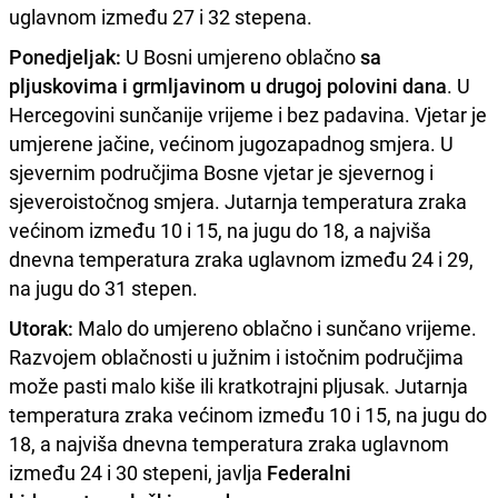
uglavnom između 27 i 32 stepena.
Ponedjeljak:
U Bosni umjereno oblačno
sa
pljuskovima i grmljavinom u drugoj polovini dana
. U
Hercegovini sunčanije vrijeme i bez padavina. Vjetar je
umjerene jačine, većinom jugozapadnog smjera. U
sjevernim područjima Bosne vjetar je sjevernog i
sjeveroistočnog smjera. Jutarnja temperatura zraka
većinom između 10 i 15, na jugu do 18, a najviša
dnevna temperatura zraka uglavnom između 24 i 29,
na jugu do 31 stepen.
Utorak:
Malo do umjereno oblačno i sunčano vrijeme.
Razvojem oblačnosti u južnim i istočnim područjima
može pasti malo kiše ili kratkotrajni pljusak. Jutarnja
temperatura zraka većinom između 10 i 15, na jugu do
18, a najviša dnevna temperatura zraka uglavnom
između 24 i 30 stepeni, javlja
Federalni