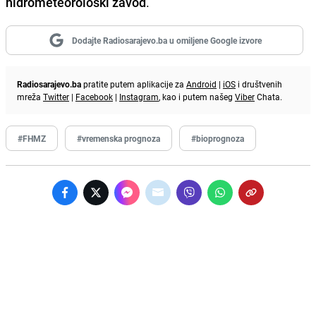
hidrometeorološki zavod
.
Dodajte Radiosarajevo.ba u omiljene Google izvore
Radiosarajevo.ba
pratite putem aplikacije za
Android
|
iOS
i društvenih
mreža
Twitter
|
Facebook
|
Instagram
, kao i putem našeg
Viber
Chata.
#FHMZ
#vremenska prognoza
#bioprognoza