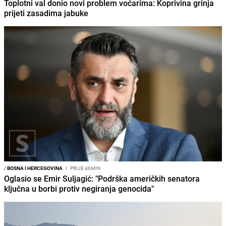
Toplotni val donio novi problem voćarima: Koprivina grinja
prijeti zasadima jabuke
/
BOSNA I HERCEGOVINA
I
PRIJE 46MIN
Oglasio se Emir Suljagić: "Podrška američkih senatora
ključna u borbi protiv negiranja genocida"