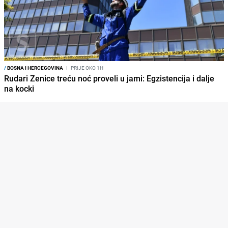
/
BOSNA I HERCEGOVINA
I
PRIJE OKO 1H
Rudari Zenice treću noć proveli u jami: Egzistencija i dalje
na kocki