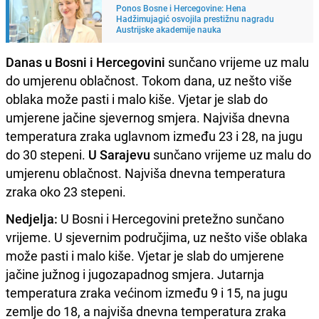
Ponos Bosne i Hercegovine: Hena
Hadžimujagić osvojila prestižnu nagradu
Austrijske akademije nauka
Danas u Bosni i Hercegovini
sunčano vrijeme uz malu
do umjerenu oblačnost. Tokom dana, uz nešto više
oblaka može pasti i malo kiše. Vjetar je slab do
umjerene jačine sjevernog smjera. Najviša dnevna
temperatura zraka uglavnom između 23 i 28, na jugu
do 30 stepeni.
U Sarajevu
sunčano vrijeme uz malu do
umjerenu oblačnost. Najviša dnevna temperatura
zraka oko 23 stepeni.
Nedjelja:
U Bosni i Hercegovini pretežno sunčano
vrijeme. U sjevernim područjima, uz nešto više oblaka
može pasti i malo kiše. Vjetar je slab do umjerene
jačine južnog i jugozapadnog smjera. Jutarnja
temperatura zraka većinom između 9 i 15, na jugu
zemlje do 18, a najviša dnevna temperatura zraka