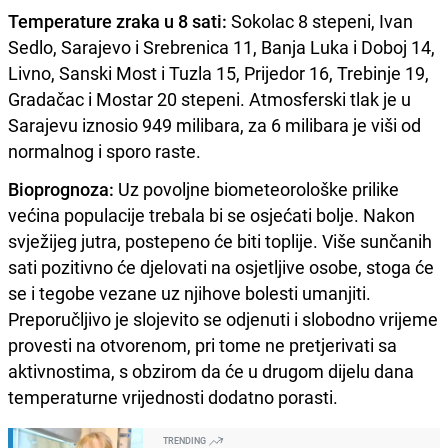
Temperature zraka u 8 sati:
Sokolac 8 stepeni, Ivan
Sedlo, Sarajevo i Srebrenica 11, Banja Luka i Doboj 14,
Livno, Sanski Most i Tuzla 15, Prijedor 16, Trebinje 19,
Gradačac i Mostar 20 stepeni. Atmosferski tlak je u
Sarajevu iznosio 949 milibara, za 6 milibara je viši od
normalnog i sporo raste.
Bioprognoza:
Uz povoljne biometeorološke prilike
većina populacije trebala bi se osjećati bolje. Nakon
svježijeg jutra, postepeno će biti toplije. Više sunčanih
sati pozitivno će djelovati na osjetljive osobe, stoga će
se i tegobe vezane uz njihove bolesti umanjiti.
Preporučljivo je slojevito se odjenuti i slobodno vrijeme
provesti na otvorenom, pri tome ne pretjerivati sa
aktivnostima, s obzirom da će u drugom dijelu dana
temperaturne vrijednosti dodatno porasti.
TRENDING