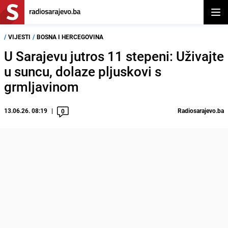
Otvor
/
VIJESTI
/
BOSNA I HERCEGOVINA
U Sarajevu jutros 11 stepeni: Uživajte
u suncu, dolaze pljuskovi s
grmljavinom
13.06.26. 08:19
Radiosarajevo.ba
0