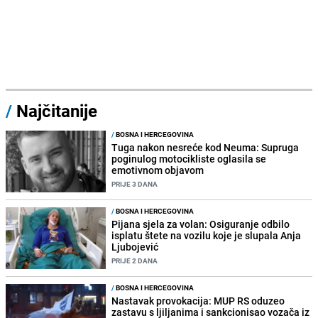
/
Najčitanije
/
BOSNA I HERCEGOVINA
Tuga nakon nesreće kod Neuma: Supruga
poginulog motocikliste oglasila se
emotivnom objavom
PRIJE 3 DANA
/
BOSNA I HERCEGOVINA
Pijana sjela za volan: Osiguranje odbilo
isplatu štete na vozilu koje je slupala Anja
Ljubojević
PRIJE 2 DANA
/
BOSNA I HERCEGOVINA
Nastavak provokacija: MUP RS oduzeo
zastavu s ljiljanima i sankcionisao vozača iz