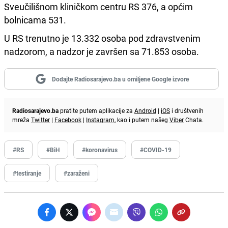
Sveučilišnom kliničkom centru RS 376, a općim
bolnicama 531.
U RS trenutno je 13.332 osoba pod zdravstvenim
nadzorom, a nadzor je završen sa 71.853 osoba.
Dodajte Radiosarajevo.ba u omiljene Google izvore
Radiosarajevo.ba
pratite putem aplikacije za
Android
|
iOS
i društvenih
mreža
Twitter
|
Facebook
|
Instagram
, kao i putem našeg
Viber
Chata.
#RS
#BiH
#koronavirus
#COVID-19
#testiranje
#zaraženi