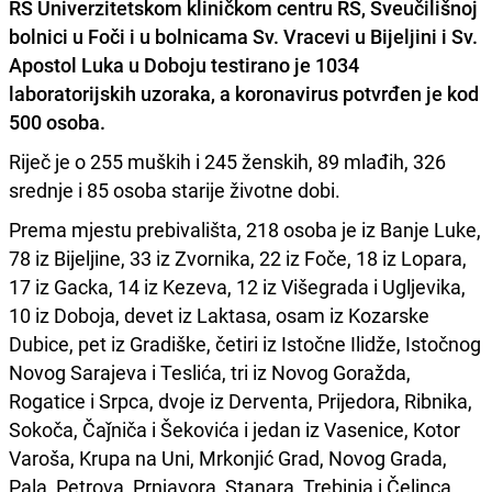
RS Univerzitetskom kliničkom centru RS, Sveučilišnoj
bolnici u Foči i u bolnicama Sv. Vracevi u Bijeljini i Sv.
Apostol Luka u Doboju testirano je 1034
laboratorijskih uzoraka, a
koronavirus
potvrđen je kod
500 osoba
.
Riječ je o 255 muških i 245 ženskih, 89 mlađih, 326
srednje i 85 osoba starije životne dobi.
Prema mjestu prebivališta, 218 osoba je iz Banje Luke,
78 iz Bijeljine, 33 iz Zvornika, 22 iz Foče, 18 iz Lopara,
17 iz Gacka, 14 iz Kezeva, 12 iz Višegrada i Ugljevika,
10 iz Doboja, devet iz Laktasa, osam iz Kozarske
Dubice, pet iz Gradiške, četiri iz Istočne Ilidže, Istočnog
Novog Sarajeva i Teslića, tri iz Novog Goražda,
Rogatice i Srpca, dvoje iz Derventa, Prijedora, Ribnika,
Sokoča, Čaǰniča i Šekovića i jedan iz Vasenice, Kotor
Varoša, Krupa na Uni, Mrkonjić Grad, Novog Grada,
Pala, Petrova, Prnjavora, Stanara, Trebinja i Čelinca.