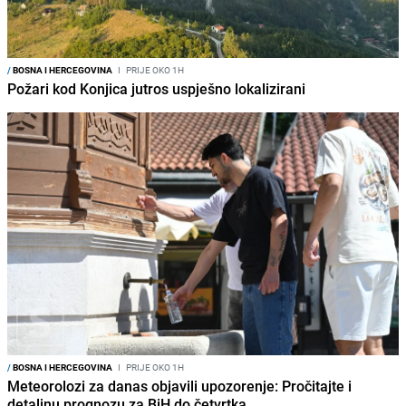
/
BOSNA I HERCEGOVINA
I
PRIJE OKO 1H
Požari kod Konjica jutros uspješno lokalizirani
/
BOSNA I HERCEGOVINA
I
PRIJE OKO 1H
Meteorolozi za danas objavili upozorenje: Pročitajte i
detaljnu prognozu za BiH do četvrtka