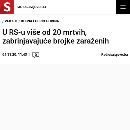
Otvor
/
VIJESTI
/
BOSNA I HERCEGOVINA
U RS-u više od 20 mrtvih,
zabrinjavajuće brojke zaraženih
04.11.20. 11:43
Radiosarajevo.ba
0