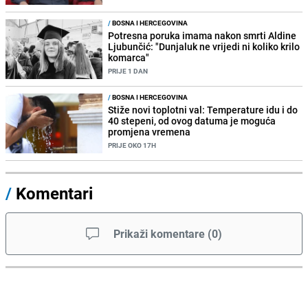
/
BOSNA I HERCEGOVINA
Potresna poruka imama nakon smrti Aldine
Ljubunčić: "Dunjaluk ne vrijedi ni koliko krilo
komarca"
PRIJE 1 DAN
/
BOSNA I HERCEGOVINA
Stiže novi toplotni val: Temperature idu i do
40 stepeni, od ovog datuma je moguća
promjena vremena
PRIJE OKO 17H
/
Komentari
Prikaži komentare
(
0
)