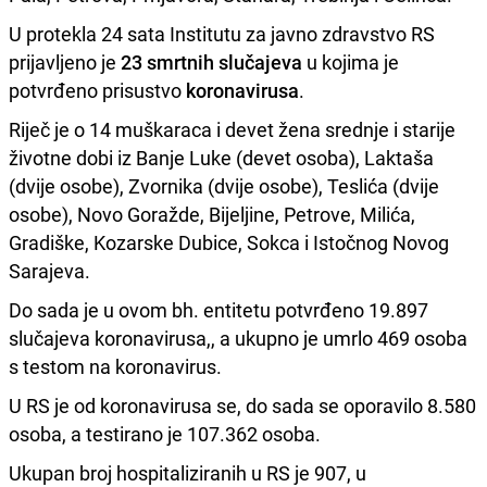
U protekla 24 sata Institutu za javno zdravstvo RS
prijavljeno je
23 smrtnih slučajeva
u kojima je
potvrđeno prisustvo
koronavirusa
.
Riječ je o 14 muškaraca i devet žena srednje i starije
životne dobi iz Banje Luke (devet osoba), Laktaša
(dvije osobe), Zvornika (dvije osobe), Teslića (dvije
osobe), Novo Goražde, Bijeljine, Petrove, Milića,
Gradiške, Kozarske Dubice, Sokca i Istočnog Novog
Sarajeva.
Do sada je u ovom bh. entitetu potvrđeno 19.897
slučajeva koronavirusa,, a ukupno je umrlo 469 osoba
s testom na koronavirus.
U RS je od koronavirusa se, do sada se oporavilo 8.580
osoba, a testirano je 107.362 osoba.
Ukupan broj hospitaliziranih u RS je 907, u