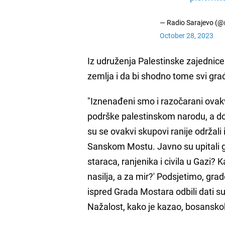
— Radio Sarajevo (@
October 28, 2023
Iz udruženja Palestinske zajednice
zemlja i da bi shodno tome svi građ
"Iznenađeni smo i razočarani ovak
podrške palestinskom narodu, a doz
su se ovakvi skupovi ranije održali
Sanskom Mostu. Javno su upitali gr
staraca, ranjenika i civila u Gazi? 
nasilja, a za mir?' Podsjetimo, gr
ispred Grada Mostara odbili dati sug
Nažalost, kako je kazao, bosansko