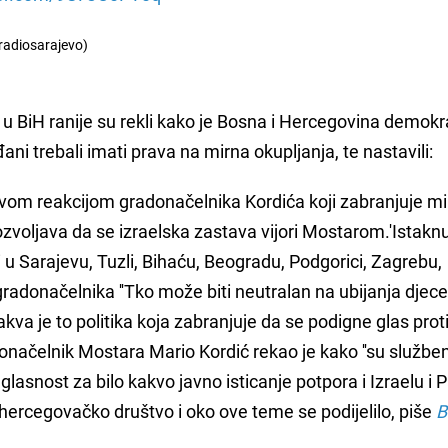
radiosarajevo)
 u BiH ranije su rekli kako je Bosna i Hercegovina demok
ani trebali imati prava na mirna okupljanja, te nastavili:
vom reakcijom gradonačelnika Kordića koji zabranjuje mi
voljava da se izraelska zastava vijori Mostarom.'Istaknu
 i u Sarajevu, Tuzli, Bihaću, Beogradu, Podgorici, Zagrebu,
adonačelnika ''Tko može biti neutralan na ubijanja djece
Kakva je to politika koja zabranjuje da se podigne glas prot
adonačelnik Mostara Mario Kordić rekao je kako ''su službe
lasnost za bilo kakvo javno isticanje potpora i Izraelu i Pa
hercegovačko društvo i oko ove teme se podijelilo, piše
B