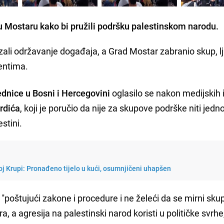
 u Mostaru kako bi pružili podršku palestinskom narodu.
zali održavanje događaja, a Grad Mostar zabranio skup, lj
rentima.
ednice u Bosni i Hercegovini
oglasilo se nakon medijskih 
rdića
, koji je poručio da nije za skupove podrške niti jedn
estini.
j Krupi: Pronađeno tijelo u kući, osumnjičeni uhapšen
e ''poštujući zakone i procedure i ne želeći da se mirni sku
ra, a agresija na palestinski narod koristi u političke svrhe