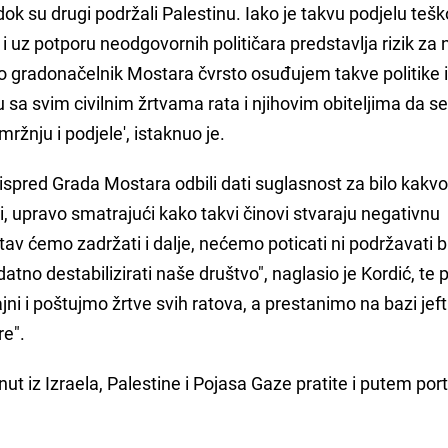
dok su drugi podržali Palestinu. Iako je takvu podjelu tešk
a i uz potporu neodgovornih političara predstavlja rizik za
Kao gradonačelnik Mostara čvrsto osuđujem takve politike 
u sa svim civilnim žrtvama rata i njihovim obiteljima da s
ržnju i podjele', istaknuo je.
spred Grada Mostara odbili dati suglasnost za bilo kakvo
ini, upravo smatrajući kako takvi činovi stvaraju negativnu
v ćemo zadržati i dalje, nećemo poticati ni podržavati b
tno destabilizirati naše društvo", naglasio je Kordić, te
ni i poštujmo žrtve svih ratova, a prestanimo na bazi jef
re".
nut iz Izraela, Palestine i Pojasa Gaze pratite i putem por