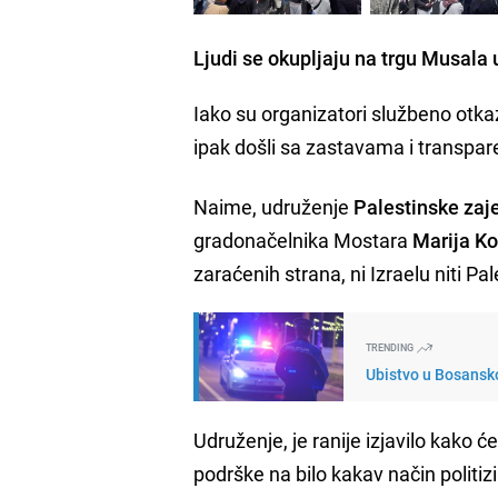
Ljudi se okupljaju na trgu Musala
Iako su organizatori službeno otka
ipak došli sa zastavama i transpa
Naime, udruženje
Palestinske zaj
gradonačelnika Mostara
Marija Ko
zaraćenih strana, ni Izraelu niti Pal
TRENDING
Ubistvo u Bosansko
Udruženje, je ranije izjavilo kako ć
podrške na bilo kakav način politizi