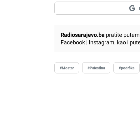
Radiosarajevo.ba
pratite putem 
Facebook
|
Instagram
, kao i p
#Mostar
#Palestina
#podrška