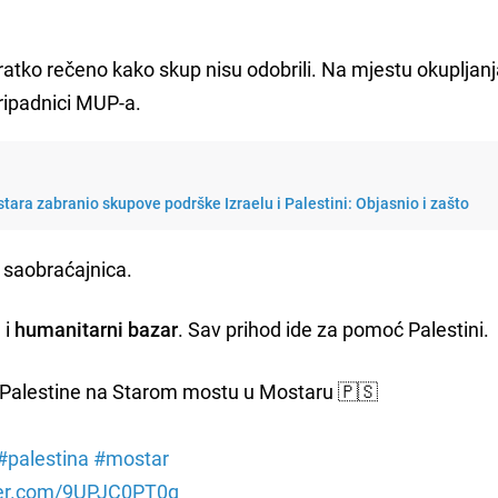
atko rečeno kako skup nisu odobrili. Na mjestu okupljanj
ripadnici MUP-a.
ara zabranio skupove podrške Izraelu i Palestini: Objasnio i zašto
je saobraćajnica.
 i
humanitarni bazar
. Sav prihod ide za pomoć Palestini.
Palestine na Starom mostu u Mostaru 🇵🇸
#palestina
#mostar
tter.com/9UPJC0PT0q