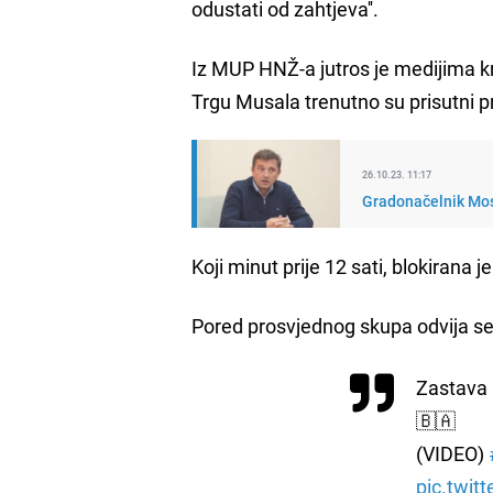
odustati od zahtjeva''.
Iz MUP HNŽ-a jutros je medijima kr
Trgu Musala trenutno su prisutni p
26.10.23. 11:17
Gradonačelnik Most
Koji minut prije 12 sati, blokirana 
Pored prosvjednog skupa odvija se
Zastava 
🇧🇦
(VIDEO)
pic.twi