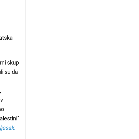
ratska
rni skup
li su da
,
iv
no
lestini''
ljesak.