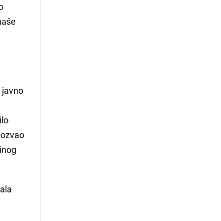
o
 naše
i
e
 javno
ilo
 pozvao
tinog
tala