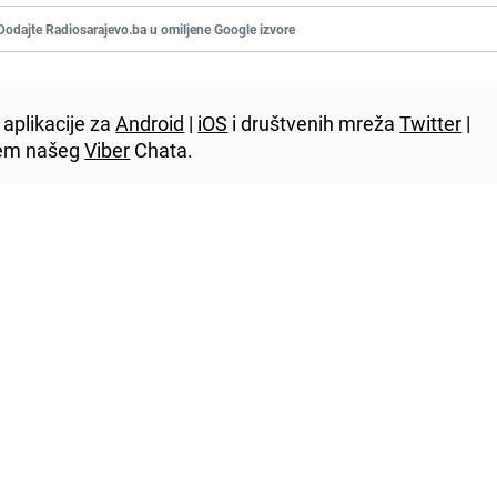
Dodajte Radiosarajevo.ba u omiljene Google izvore
aplikacije za
Android
|
iOS
i društvenih mreža
Twitter
|
utem našeg
Viber
Chata.