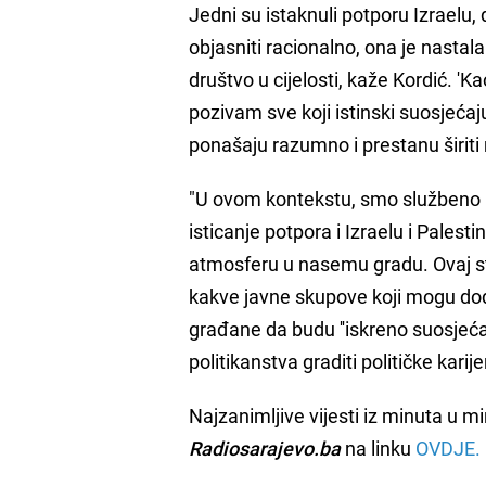
Jedni su istaknuli potporu Izraelu, 
objasniti racionalno, ona je nastal
društvo u cijelosti, kaže Kordić. '
pozivam sve koji istinski suosjećaj
ponašaju razumno i prestanu širiti m
"U ovom kontekstu, smo službeno i
isticanje potpora i Izraelu i Palest
atmosferu u nasemu gradu. Ovaj sta
kakve javne skupove koji mogu doda
građane da budu ''iskreno suosjećaj
politikanstva graditi političke karije
Najzanimljive vijesti iz minuta u mi
Radiosarajevo.ba
na linku
OVDJE.