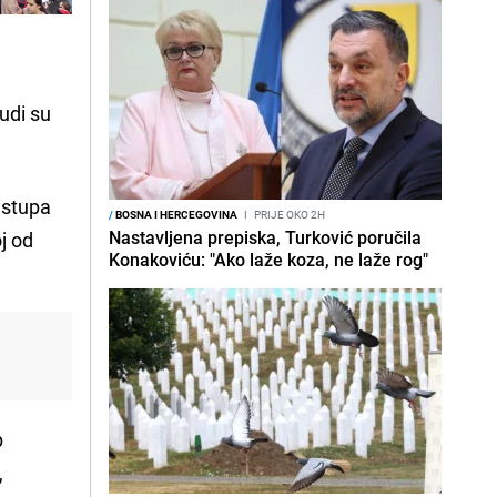
udi su
istupa
/
BOSNA I HERCEGOVINA
I
PRIJE OKO 2H
Nastavljena prepiska, Turković poručila
oj od
Konakoviću: "Ako laže koza, ne laže rog"
p
,