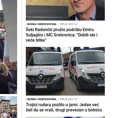
/
BOSNA I HERCEGOVINA
I
PRIJE OKO 1H
Šeki Radončić pružio podršku Emiru
Suljagiću i MC Srebrenica: "Dobili ste i
veće bitke"
/
BOSNA I HERCEGOVINA
I
PRIJE OKO 1H
Trojici rudara pozlilo u jami: Jedan već
želi da se vrati, drugi prevezen u bolnicu