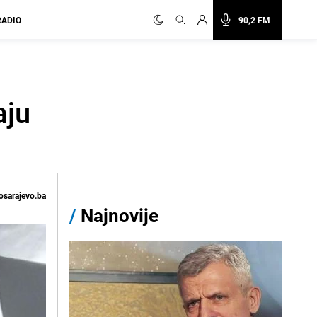
RADIO
90,2 FM
aju
osarajevo.ba
/
Najnovije