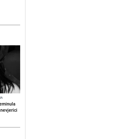
NA
reminula
 nevjerici