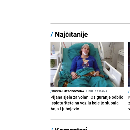
/
Najčitanije
/
BOSNA I HERCEGOVINA
I
PRIJE 2 DANA
/
Pijana sjela za volan: Osiguranje odbilo
isplatu štete na vozilu koje je slupala
Anja Ljubojević
/
Komentari