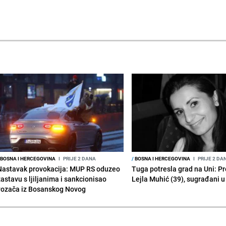
BOSNA I HERCEGOVINA
I
PRIJE 2 DANA
/
BOSNA I HERCEGOVINA
I
PRIJE 2 DA
Nastavak provokacija: MUP RS oduzeo
Tuga potresla grad na Uni: P
zastavu s ljiljanima i sankcionisao
Lejla Muhić (39), sugrađani u
vozača iz Bosanskog Novog