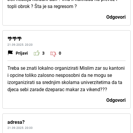
topli obrok ? Šta je sa regresom ?
Odgovori
🌴🌴🌴
21.09.2025. 20:20
Prijavi
3
0
Treba se znati lokalno organizirati Mislim zar su kantoni
i opcine toliko zalosno nesposobni da ne mogu se
izorganizirati sa srednjim skolama univerzitetima da ta
djeca sebi zarade dzeparac makar za vikend???
Odgovori
adresa?
21.09.2025. 20:33