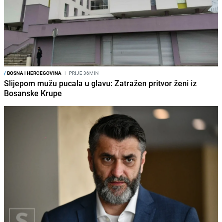
/
BOSNA I HERCEGOVINA
I
PRIJE 36MIN
Slijepom mužu pucala u glavu: Zatražen pritvor ženi iz
Bosanske Krupe