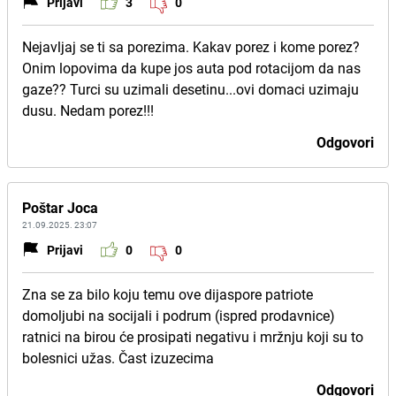
Prijavi
3
0
Nejavljaj se ti sa porezima. Kakav porez i kome porez?
Onim lopovima da kupe jos auta pod rotacijom da nas
gaze?? Turci su uzimali desetinu...ovi domaci uzimaju
dusu. Nedam porez!!!
Odgovori
Poštar Joca
21.09.2025. 23:07
Prijavi
0
0
Zna se za bilo koju temu ove dijaspore patriote
domoljubi na socijali i podrum (ispred prodavnice)
ratnici na birou će prosipati negativu i mržnju koji su to
bolesnici užas. Čast izuzecima
Odgovori