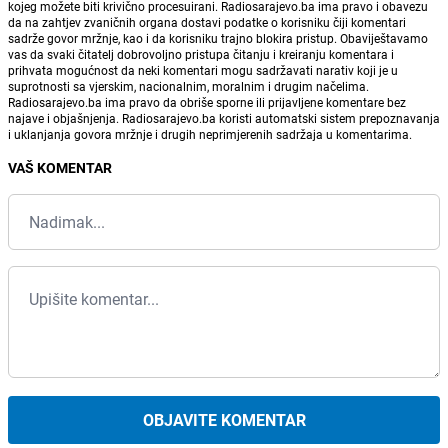
kojeg možete biti krivično procesuirani. Radiosarajevo.ba ima pravo i obavezu
da na zahtjev zvaničnih organa dostavi podatke o korisniku čiji komentari
sadrže govor mržnje, kao i da korisniku trajno blokira pristup. Obaviještavamo
vas da svaki čitatelj dobrovoljno pristupa čitanju i kreiranju komentara i
prihvata mogućnost da neki komentari mogu sadržavati narativ koji je u
suprotnosti sa vjerskim, nacionalnim, moralnim i drugim načelima.
Radiosarajevo.ba ima pravo da obriše sporne ili prijavljene komentare bez
najave i objašnjenja. Radiosarajevo.ba koristi automatski sistem prepoznavanja
i uklanjanja govora mržnje i drugih neprimjerenih sadržaja u komentarima.
VAŠ KOMENTAR
OBJAVITE KOMENTAR