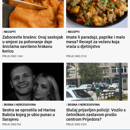
/
RECEPTI
/
RECEPTI
Zaboravite brašno: Ovaj sastojak
Imate li paradajz, paprike i malo
u smjesi za pohovanje daje
mesa? Recept za večeru koja
šniclama savršeno hrskavu
vraća u djetinjstvo
koricu
PRIJE OKO 16H
PRIJE OKO 21H
/
BOSNA I HERCEGOVINA
/
BOSNA I HERCEGOVINA
Sestra se oprostila od Harisa
Slučaj prijavljen policiji: Vozilo s
Babića kojeg je ubio punac u
četničkom zastavom prošlo
Sarajevu
centrom Prijedora?
PRIJE OKO 5H
PRIJE OKO 22H