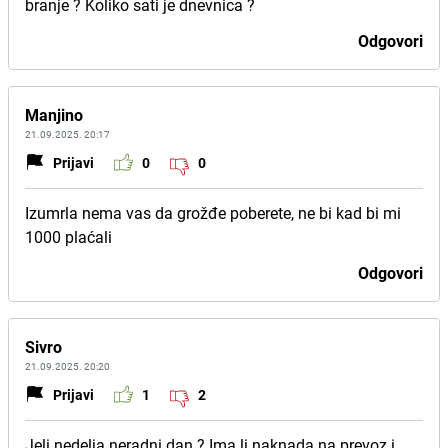
branje ? Koliko sati je dnevnica ?
Odgovori
Manjino
21.09.2025. 20:17
Prijavi
0
0
Izumrla nema vas da grožđe poberete, ne bi kad bi mi
1000 plaćali
Odgovori
Sivro
21.09.2025. 20:20
Prijavi
1
2
Jeli nedelja neradni dan ? Ima li naknada na prevoz i