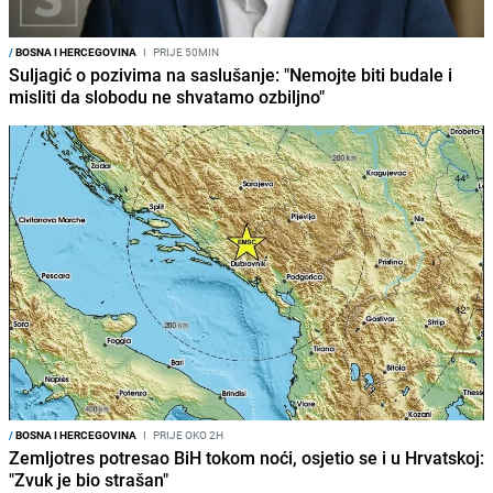
/
BOSNA I HERCEGOVINA
I
PRIJE 50MIN
Suljagić o pozivima na saslušanje: "Nemojte biti budale i
misliti da slobodu ne shvatamo ozbiljno"
/
BOSNA I HERCEGOVINA
I
PRIJE OKO 2H
Zemljotres potresao BiH tokom noći, osjetio se i u Hrvatskoj:
"Zvuk je bio strašan"