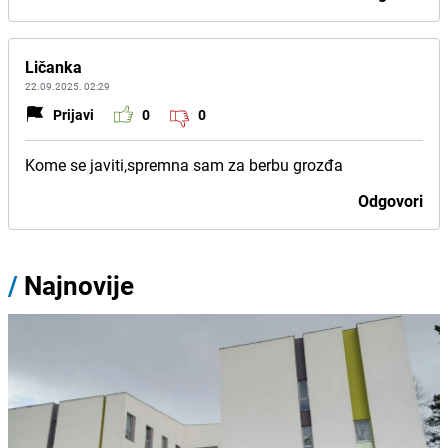
Ličanka
22.09.2025. 02:29
Prijavi
0
0
Kome se javiti,spremna sam za berbu grozđa
Odgovori
/
Najnovije