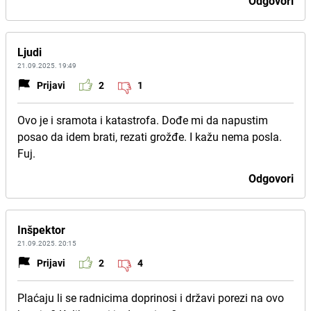
Odgovori
Ljudi
21.09.2025. 19:49
Prijavi
2
1
Ovo je i sramota i katastrofa. Dođe mi da napustim
posao da idem brati, rezati grožđe. I kažu nema posla.
Fuj.
Odgovori
Inšpektor
21.09.2025. 20:15
Prijavi
2
4
Plaćaju li se radnicima doprinosi i državi porezi na ovo