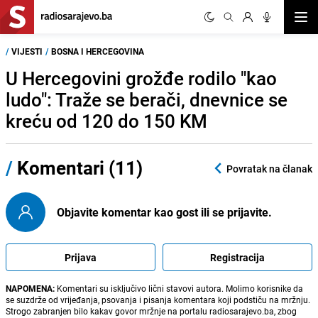
Otvor
/
VIJESTI
/
BOSNA I HERCEGOVINA
U Hercegovini grožđe rodilo "kao
ludo": Traže se berači, dnevnice se
kreću od 120 do 150 KM
/
Komentari (11)
Povratak na članak
Objavite komentar kao gost ili se prijavite.
Prijava
Registracija
NAPOMENA:
Komentari su isključivo lični stavovi autora. Molimo korisnike da
se suzdrže od vrijeđanja, psovanja i pisanja komentara koji podstiču na mržnju.
Strogo zabranjen bilo kakav govor mržnje na portalu radiosarajevo.ba, zbog