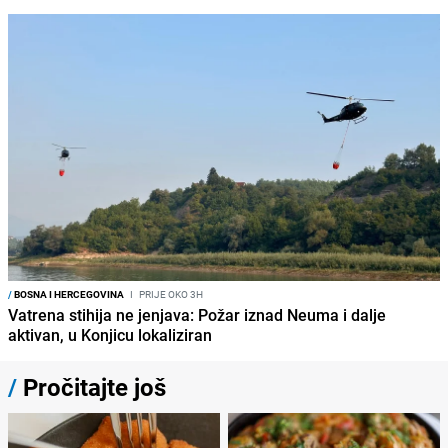
/
BOSNA I HERCEGOVINA
I
PRIJE OKO 3H
Vatrena stihija ne jenjava: Požar iznad Neuma i dalje
aktivan, u Konjicu lokaliziran
/
Pročitajte još