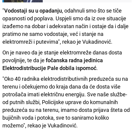
"
Vodostaji su u opadanju
, odahnuli smo što se tiče
opasnosti od poplava. Uspjeli smo da iz ove situacije
izađemo na dobar i adekvatan način i ostaje da i dalje
pratimo ne samo vodostaje, već i stanje na
elektromreži i putevima", rekao je Vukadinović.
On je naveo da je stanje elektromreže danas dosta
povoljnije, te da je
fočanska radna jedinica
Elektrodistribucije Pale dobila ispomoć
.
"Oko 40 radnika elektrodistributivnih preduzeća su na
terenu i očekujemo do kraja dana da će dosta više
potrošača imati električnu energiju. Sve naše službe-
od putnih službi, Policijske uprave do komunalnih
preduzeća su na terenu, imamo dosta prijava šteta od
bujičnih voda i potoka, sve to saniramo koliko
možemo", rekao je Vukadinović.