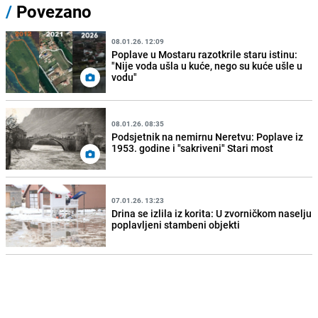
/
Povezano
08.01.26. 12:09
Poplave u Mostaru razotkrile staru istinu:
"Nije voda ušla u kuće, nego su kuće ušle u
vodu"
08.01.26. 08:35
Podsjetnik na nemirnu Neretvu: Poplave iz
1953. godine i "sakriveni" Stari most
07.01.26. 13:23
Drina se izlila iz korita: U zvorničkom naselju
poplavljeni stambeni objekti