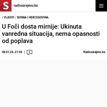
Otvor
/
VIJESTI
/
BOSNA I HERCEGOVINA
U Foči dosta mirnije: Ukinuta
vanredna situacija, nema opasnosti
od poplava
08.01.26. 21:56
Radiosarajevo.ba
1