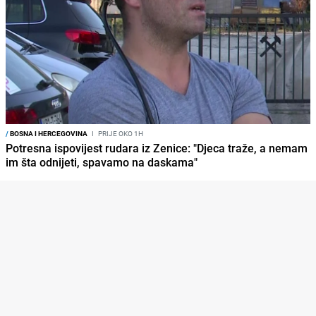
/
BOSNA I HERCEGOVINA
I
PRIJE OKO 1H
Potresna ispovijest rudara iz Zenice: "Djeca traže, a nemam
im šta odnijeti, spavamo na daskama"