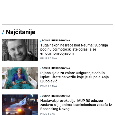
/
Najčitanije
/
BOSNA I HERCEGOVINA
Tuga nakon nesreće kod Neuma: Supruga
poginulog motocikliste oglasila se
emotivnom objavom
PRIJE 2 DANA
/
BOSNA I HERCEGOVINA
Pijana sjela za volan: Osiguranje odbilo
isplatu štete na vozilu koje je slupala Anja
Ljubojević
PRIJE 2 DANA
/
BOSNA I HERCEGOVINA
Nastavak provokacija: MUP RS oduzeo
zastavu s ljiljanima i sankcionisao vozača iz
Bosanskog Novog
PRIJE 1 DAN