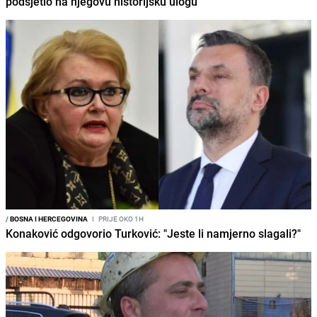
podsjetio na njegovu historijsku ulogu
/
BOSNA I HERCEGOVINA
I
PRIJE OKO 1H
Konaković odgovorio Turković: "Jeste li namjerno slagali?"