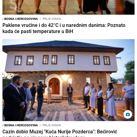
/
BOSNA I HERCEGOVINA
I
PRIJE 35MIN
Paklene vrućine i do 42°C i u narednim danima: Poznato
kada će pasti temperature u BiH
/
BOSNA I HERCEGOVINA
I
PRIJE 56MIN
Cazin dobio Muzej "Kuća Nurije Pozderca": Bećirović