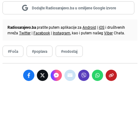
Dodajte Radiosarajevo.ba u omiljene Google izvore
Radiosarajevo.ba
pratite putem aplikacije za
Android
|
iOS
i društvenih
mreža
Twitter
|
Facebook
|
Instagram
, kao i putem našeg
Viber
Chata.
#Foča
#poplava
#vodostaj