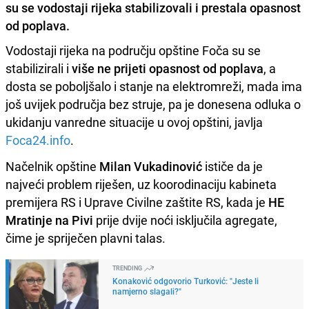
su se vodostaji rijeka stabilizovali i prestala opasnost
od poplava.
Vodostaji rijeka na području opštine Foča su se
stabilizirali i
više ne prijeti opasnost od poplava
, a
dosta se poboljšalo i stanje na elektromreži, mada ima
još uvijek područja bez struje, pa je donesena odluka o
ukidanju vanredne situacije u ovoj opštini, javlja
Foca24.info
.
Načelnik opštine
Milan Vukadinović
ističe da je
najveći problem riješen, uz koorodinaciju kabineta
premijera RS i Uprave Civilne zaštite RS, kada je
HE
Mratinje na Pivi
prije dvije noći isključila agregate,
čime je spriječen plavni talas.
TRENDING
Konaković odgovorio Turković: "Jeste li
namjerno slagali?"