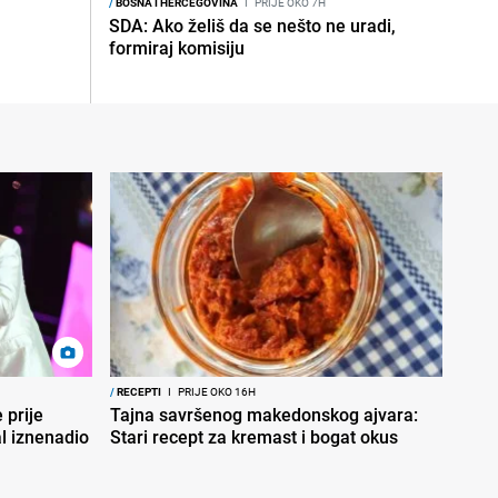
/
BOSNA I HERCEGOVINA
I
PRIJE OKO 7H
SDA: Ako želiš da se nešto ne uradi,
formiraj komisiju
/
RECEPTI
I
PRIJE OKO 16H
 prije
Tajna savršenog makedonskog ajvara:
al iznenadio
Stari recept za kremast i bogat okus