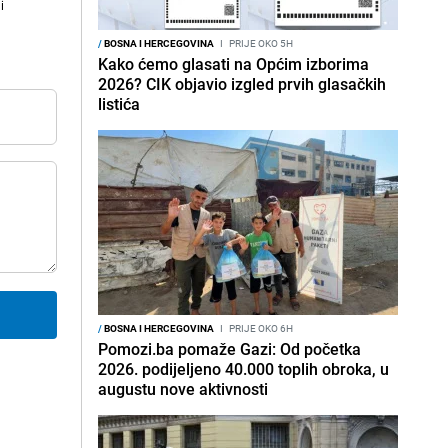
i
/
BOSNA I HERCEGOVINA
I
PRIJE OKO 5H
Kako ćemo glasati na Općim izborima
2026? CIK objavio izgled prvih glasačkih
listića
/
BOSNA I HERCEGOVINA
I
PRIJE OKO 6H
Pomozi.ba pomaže Gazi: Od početka
2026. podijeljeno 40.000 toplih obroka, u
augustu nove aktivnosti