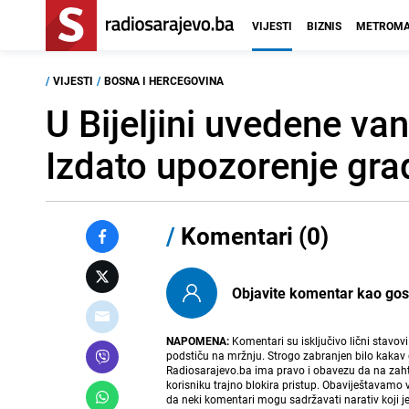
VIJESTI
BIZNIS
METROMA
/
VIJESTI
/
BOSNA I HERCEGOVINA
U Bijeljini uvedene v
Izdato upozorenje gr
/
Komentari (0)
Objavite komentar kao gost i
NAPOMENA:
Komentari su isključivo lični stavov
podstiču na mržnju. Strogo zabranjen bilo kakav 
Radiosarajevo.ba ima pravo i obavezu da na zahtj
korisniku trajno blokira pristup. Obaviještavamo 
da neki komentari mogu sadržavati narativ koji j