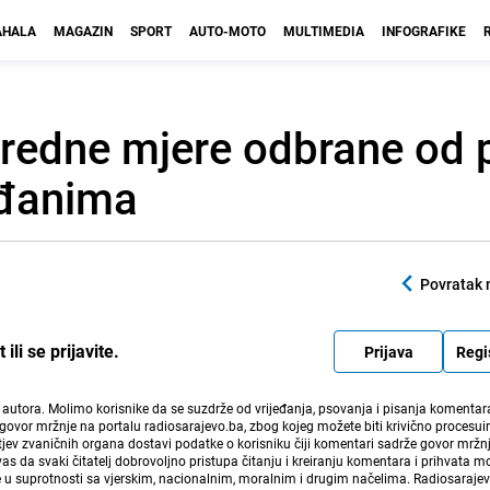
HALA
MAGAZIN
SPORT
AUTO-MOTO
MULTIMEDIA
INFOGRAFIKE
anredne mjere odbrane od 
ađanima
Povratak 
li se prijavite.
Prijava
Regi
i autora. Molimo korisnike da se suzdrže od vrijeđanja, psovanja i pisanja komentara
govor mržnje na portalu radiosarajevo.ba, zbog kojeg možete biti krivično procesuir
ev zvaničnih organa dostavi podatke o korisniku čiji komentari sadrže govor mržnj
vas da svaki čitatelj dobrovoljno pristupa čitanju i kreiranju komentara i prihvata 
e u suprotnosti sa vjerskim, nacionalnim, moralnim i drugim načelima. Radiosaraje