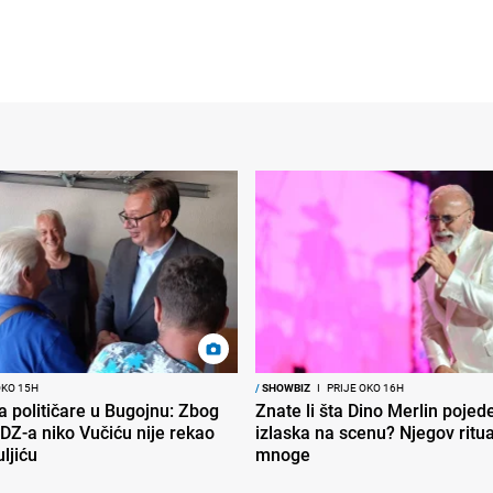
OKO 15H
/
SHOWBIZ
I
PRIJE OKO 16H
ra političare u Bugojnu: Zbog
Znate li šta Dino Merlin pojede
DZ-a niko Vučiću nije rekao
izlaska na scenu? Njegov ritu
uljiću
mnoge