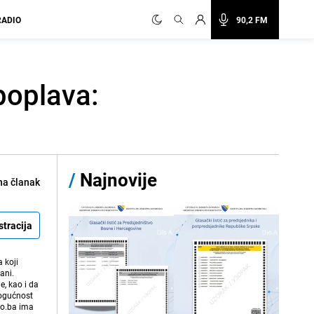
RADIO
90,2 FM
poplava:
/
Najnovije
na članak
stracija
 koji
ani.
e, kao i da
mogućnost
vo.ba ima