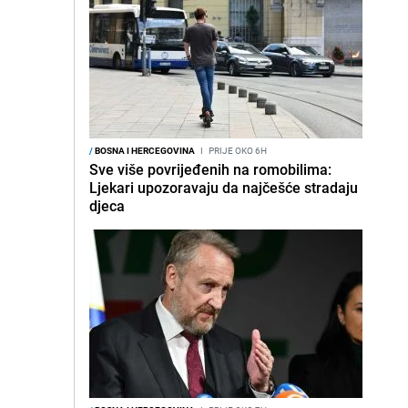
/
BOSNA I HERCEGOVINA
I
PRIJE OKO 6H
Sve više povrijeđenih na romobilima:
Ljekari upozoravaju da najčešće stradaju
djeca