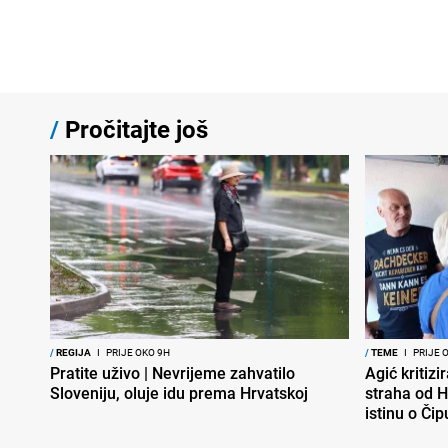
/
Pročitajte još
/
REGIJA
I
PRIJE OKO 9H
/
TEME
I
PRIJE 
Pratite uživo | Nevrijeme zahvatilo
Agić kritizi
Sloveniju, oluje idu prema Hrvatskoj
straha od H
istinu o Čip