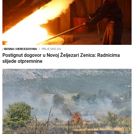
/
BOSNA I HERCEGOVINA
I
PRIJE OKO 2H
Postignut dogovor u Novoj Željezari Zenica: Radnicima
slijede otpremnine