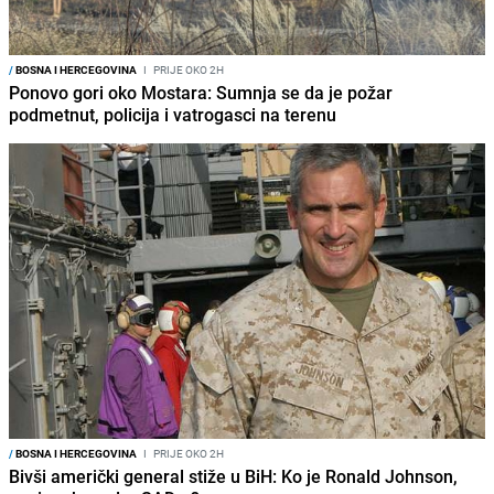
/
BOSNA I HERCEGOVINA
I
PRIJE OKO 2H
Ponovo gori oko Mostara: Sumnja se da je požar
podmetnut, policija i vatrogasci na terenu
/
BOSNA I HERCEGOVINA
I
PRIJE OKO 2H
Bivši američki general stiže u BiH: Ko je Ronald Johnson,