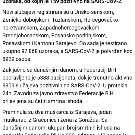
uzoraka, od kojih je 159 pozitivno na SARS-CoV-2.
Novi slučajevi registrirani su u Unsko-sanskom,
Zeničko-dobojskom, Tuzlanskom, Hercegovačko-
neretvanskom, Zapadnohercegovačkom,
Srednjobosanskom, Bosansko-podrinjskom,
Posavskom i Kantonu Sarajevo. Do sada je testirano
ukupno 97 868 uzoraka, a SARS-CoV-2 je potvrđen kod
8929 osoba.
Zaključno sa današnjim danom, u Federaciji BiH
oporavljeno je 5388 pacijenata, dok je trenutno aktivno
3309 slučajeva pozitivnih na SARS-CoV-2. U protekla
24h, Zavodu za javno zdravstvo Federacije BiH
prijavljena su četiri smrtna ishoda.
Preminula su dva muškarca iz Sarajeva, jedan
muškarac iz Gračanice i žena iz Goražda. Sa
današnjim danom, ukupan broj smrtnih ishoda na