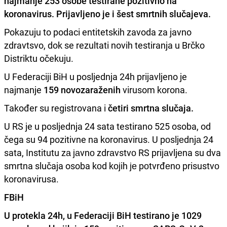
najmanje
253 osobe testirane pozitivno na
koronavirus.
Prijavljeno je i
šest smrtnih slučajeva.
Pokazuju to podaci entitetskih zavoda za javno
zdravtsvo, dok se rezultati novih testiranja u Brčko
Distriktu očekuju.
U Federaciji BiH u posljednja 24h prijavljeno je
najmanje
159 novozaraženih
virusom korona.
Također su registrovana i
četiri smrtna slučaja.
U RS je u posljednja 24 sata testirano 525 osoba, od
čega su 94 pozitivne na koronavirus. U pоsljеdnjа 24
sata, Institutu zа јаvnо zdrаvstvо RS priјаvljеna su dva
smrtna slučaja osoba kоd kојih је pоtvrđеnо prisustvо
koronavirusa.
FBiH
U protekla 24h, u Federaciji BiH testirano je 1029