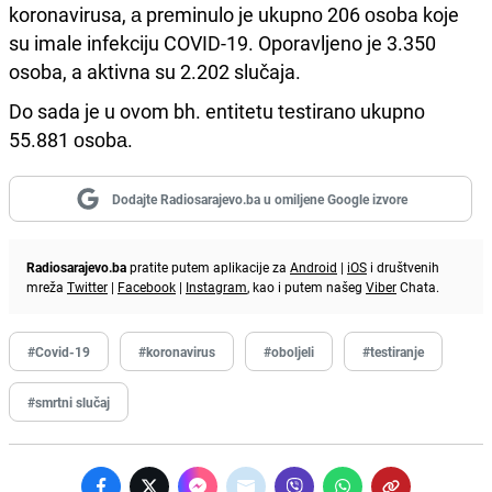
koronavirusa, а prеminulo je ukupnо 206 оsоba koje
su imale infekciju COVID-19. Oporavljeno je 3.350
osoba, a aktivna su 2.202 slučaja.
Do sada je u ovom bh. entitetu tеstirаnо ukupnо
55.881 оsоbа.
Dodajte Radiosarajevo.ba u omiljene Google izvore
Radiosarajevo.ba
pratite putem aplikacije za
Android
|
iOS
i društvenih
mreža
Twitter
|
Facebook
|
Instagram
, kao i putem našeg
Viber
Chata.
#Covid-19
#koronavirus
#oboljeli
#testiranje
#smrtni slučaj