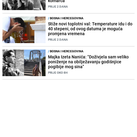
komarca"
PRIJE 2 DANA
/
BOSNA I HERCEGOVINA
Stiže novi toplotni val: Temperature idu i do
40 stepeni, od ovog datuma je moguća
promjena vremena
PRIJE 2 DANA
/
BOSNA I HERCEGOVINA
Majka Izeta Nanića: "Doživjela sam veliko
poniženje na obilježavanju godišnjice
pogibije mog sina"
PRIJE OKO 8H