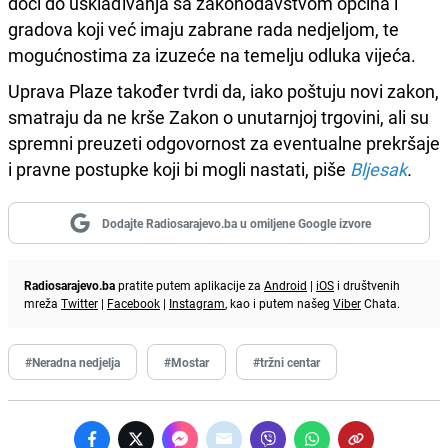
doći do usklađivanja sa zakonodavstvom općina i
gradova koji već imaju zabrane rada nedjeljom, te
mogućnostima za izuzeće na temelju odluka vijeća.
Uprava Plaze također tvrdi da, iako poštuju novi zakon,
smatraju da ne krše Zakon o unutarnjoj trgovini, ali su
spremni preuzeti odgovornost za eventualne prekršaje
i pravne postupke koji bi mogli nastati, piše
Bljesak
.
Dodajte Radiosarajevo.ba u omiljene Google izvore
Radiosarajevo.ba
pratite putem aplikacije za
Android
|
iOS
i društvenih
mreža
Twitter
|
Facebook
|
Instagram
, kao i putem našeg
Viber
Chata.
#Neradna nedjelja
#Mostar
#tržni centar