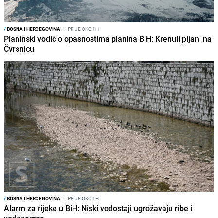
/
BOSNA I HERCEGOVINA
I
PRIJE OKO 1H
Planinski vodič o opasnostima planina BiH: Krenuli pijani na
Čvrsnicu
/
BOSNA I HERCEGOVINA
I
PRIJE OKO 1H
Alarm za rijeke u BiH: Niski vodostaji ugrožavaju ribe i
vodozemce