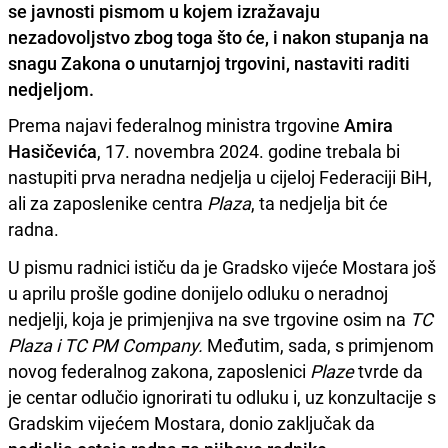
se javnosti pismom u kojem izražavaju
nezadovoljstvo zbog toga što će, i nakon stupanja na
snagu Zakona o unutarnjoj trgovini, nastaviti raditi
nedjeljom.
Prema najavi federalnog ministra trgovine
Amira
Hasičevića
, 17. novembra 2024. godine trebala bi
nastupiti prva neradna nedjelja u cijeloj Federaciji BiH,
ali za zaposlenike centra
Plaza
, ta nedjelja bit će
radna.
U pismu radnici ističu da je Gradsko vijeće Mostara još
u aprilu prošle godine donijelo odluku o neradnoj
nedjelji, koja je primjenjiva na sve trgovine osim na
TC
Plaza i TC PM Company.
Međutim, sada, s primjenom
novog federalnog zakona, zaposlenici
Plaze
tvrde da
je centar odlučio ignorirati tu odluku i, uz konzultacije s
Gradskim vijećem Mostara, donio zaključak da