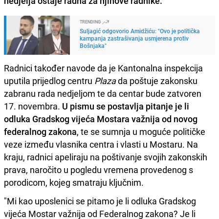
nedjelja ostaje radna za njihove radnike.
TRENDING
Suljagić odgovorio Amidžiću: "Ovo je politička
kampanja zastrašivanja usmjerena protiv
Bošnjaka"
Radnici također navode da je Kantonalna inspekcija
uputila prijedlog centru
Plaza
da poštuje zakonsku
zabranu rada nedjeljom te da centar bude zatvoren
17. novembra.
U pismu se postavlja pitanje je li
odluka Gradskog vijeća Mostara važnija od novog
federalnog zakona
, te se sumnja u moguće političke
veze između vlasnika centra i vlasti u Mostaru. Na
kraju, radnici apeliraju na poštivanje svojih zakonskih
prava, naročito u pogledu vremena provedenog s
porodicom, kojeg smatraju ključnim.
"Mi kao uposlenici se pitamo je li odluka Gradskog
vijeća Mostar važnija od Federalnog zakona? Je li