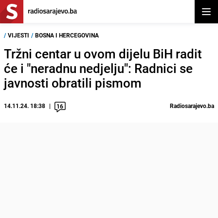
Otvor
/
VIJESTI
/
BOSNA I HERCEGOVINA
Tržni centar u ovom dijelu BiH radit
će i "neradnu nedjelju": Radnici se
javnosti obratili pismom
14.11.24. 18:38
Radiosarajevo.ba
16