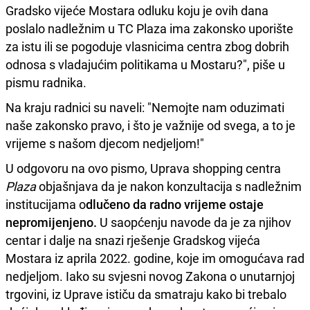
Gradsko vijeće Mostara odluku koju je ovih dana
poslalo nadležnim u TC Plaza ima zakonsko uporište
za istu ili se pogoduje vlasnicima centra zbog dobrih
odnosa s vladajućim politikama u Mostaru?", piše u
pismu radnika.
Na kraju radnici su naveli: "Nemojte nam oduzimati
naše zakonsko pravo, i što je važnije od svega, a to je
vrijeme s našom djecom nedjeljom!"
U odgovoru na ovo pismo, Uprava shopping centra
Plaza
objašnjava da je nakon konzultacija s nadležnim
institucijama o
dlučeno da
radno vrijeme ostaje
nepromijenjeno.
U saopćenju navode da je za njihov
centar i dalje na snazi rješenje Gradskog vijeća
Mostara iz aprila 2022. godine, koje im omogućava rad
nedjeljom. Iako su svjesni novog Zakona o unutarnjoj
trgovini, iz Uprave ističu da smatraju kako bi trebalo