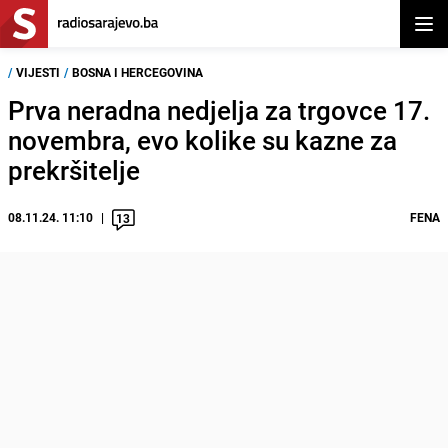
Otvor
/
VIJESTI
/
BOSNA I HERCEGOVINA
Prva neradna nedjelja za trgovce 17.
novembra, evo kolike su kazne za
prekršitelje
08.11.24. 11:10
FENA
13