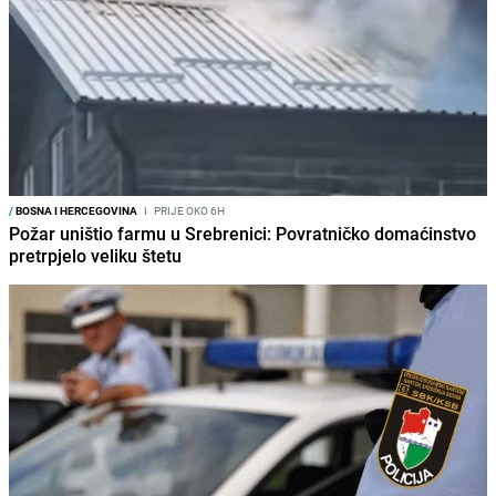
/
BOSNA I HERCEGOVINA
I
PRIJE OKO 6H
Požar uništio farmu u Srebrenici: Povratničko domaćinstvo
pretrpjelo veliku štetu