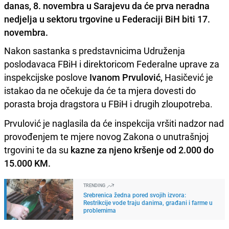
danas, 8. novembra u Sarajevu da će prva neradna
nedjelja u sektoru trgovine u Federaciji BiH biti 17.
novembra.
Nakon sastanka s predstavnicima Udruženja
poslodavaca FBiH i direktoricom Federalne uprave za
inspekcijske poslove
Ivanom Prvulović,
Hasičević je
istakao da ne očekuje da će ta mjera dovesti do
porasta broja dragstora u FBiH i drugih zloupotreba.
Prvulović je naglasila da će inspekcija vršiti nadzor nad
provođenjem te mjere novog Zakona o unutrašnjoj
trgovini te da su
kazne za njeno kršenje od 2.000 do
15.000 KM.
TRENDING
Srebrenica žedna pored svojih izvora:
Restrikcije vode traju danima, građani i farme u
problemima