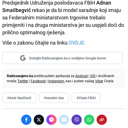
Predsjednik Udruženja poslodavaca FBiH
Adnan
Smailbegvić
rekao je da bi model saradnje koji imaju
sa Federalnim ministarstvom trgovine trebalo
primijeniti i na druga ministarstva jer su uspjeli doći do
prilično optimalnog rješenja.
Više o zakonu čitajte na linku
OVDJE.
Dodajte Radiosarajevo.ba u omiljene Google izvore
Radiosarajevo.ba
pratite putem aplikacije za
Android
|
iOS
i društvenih
mreža
Twitter
|
Facebook
|
Instagram
, kao i putem našeg
Viber
Chata.
#Amir Hasičević
#neradni dan
#Vlada FBiH