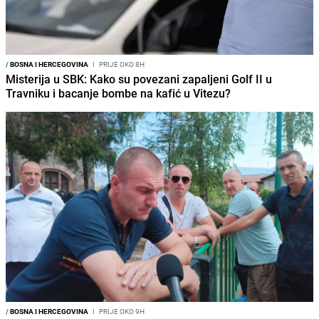
/
BOSNA I HERCEGOVINA
I
PRIJE OKO 8H
Misterija u SBK: Kako su povezani zapaljeni Golf II u
Travniku i bacanje bombe na kafić u Vitezu?
/
BOSNA I HERCEGOVINA
I
PRIJE OKO 9H