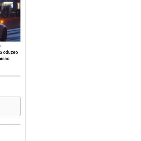
N
RS oduzeo
nisao