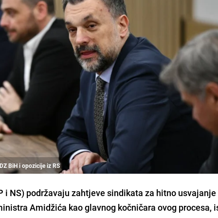
DZ BiH i opozicije iz RS
P i NS) podržavaju zahtjeve sindikata za hitno usvajanje
u ministra Amidžića kao glavnog kočničara ovog procesa, i