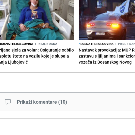
BOSNA I HERCEGOVINA
I
PRIJE 2 DANA
/
BOSNA I HERCEGOVINA
I
PRIJE 1 DA
Pijana sjela za volan: Osiguranje odbilo
Nastavak provokacija: MUP 
splatu štete na vozilu koje je slupala
zastavu s ljiljanima i sankcio
Anja Ljubojević
vozača iz Bosanskog Novog
Prikaži komentare
(
10
)