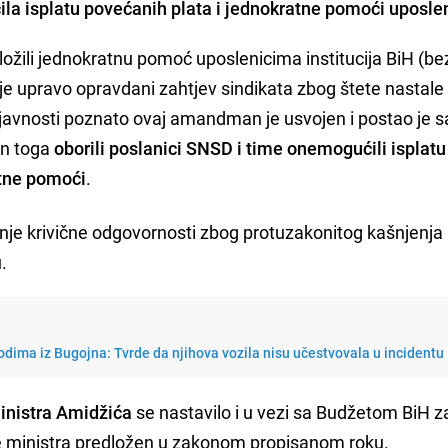
la isplatu povećanih plata i jednokratne pomoći uposle
ožili jednokratnu pomoć uposlenicima institucija BiH (be
je upravo opravdani zahtjev sindikata zbog štete nastale
javnosti poznato ovaj amandman je usvojen i postao je s
on toga
oborili poslanici SNSD i time onemogućili isplatu
atne pomoći
.
nje krivične odgovornosti zbog protuzakonitog kašnjenja
.
dima iz Bugojna: Tvrde da njihova vozila nisu učestvovala u incidentu
inistra Amidžića
se nastavilo i u vezi sa Budžetom BiH z
rane ministra predložen u zakonom propisanom roku.