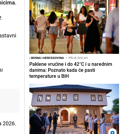
nicima.
z
astavni
/
BOSNA I HERCEGOVINA
I
PRIJE OKO 4H
Paklene vrućine i do 42°C i u narednim
 u
danima: Poznato kada će pasti
temperature u BiH
a 2026.