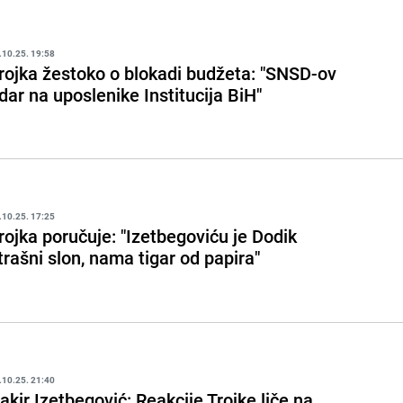
.10.25. 19:58
rojka žestoko o blokadi budžeta: "SNSD-ov
dar na uposlenike Institucija BiH"
.10.25. 17:25
rojka poručuje: "Izetbegoviću je Dodik
trašni slon, nama tigar od papira"
.10.25. 21:40
akir Izetbegović: Reakcije Trojke liče na