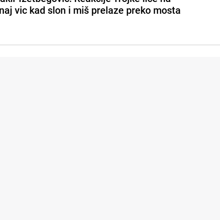
naj vic kad slon i miš prelaze preko mosta