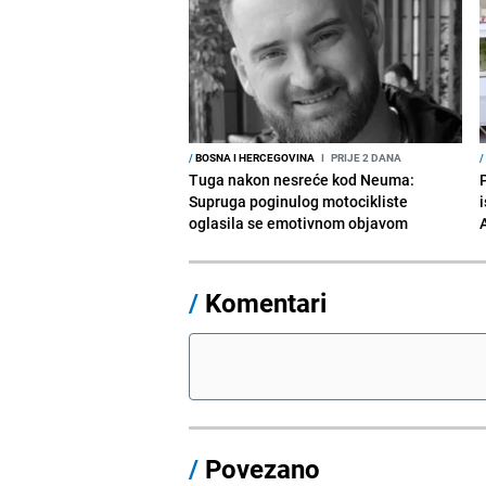
/
BOSNA I HERCEGOVINA
I
PRIJE 2 DANA
/
Tuga nakon nesreće kod Neuma:
Supruga poginulog motocikliste
i
oglasila se emotivnom objavom
/
Komentari
/
Povezano