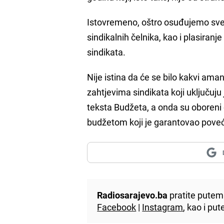
Istovremeno, oštro osuđujemo sve 
sindikalnih čelnika, kao i plasiranj
sindikata.
Nije istina da će se bilo kakvi am
zahtjevima sindikata koji uključuju
teksta Budžeta, a onda su oboreni
budžetom koji je garantovao poveć
Radiosarajevo.ba
pratite putem 
Facebook
|
Instagram
, kao i p