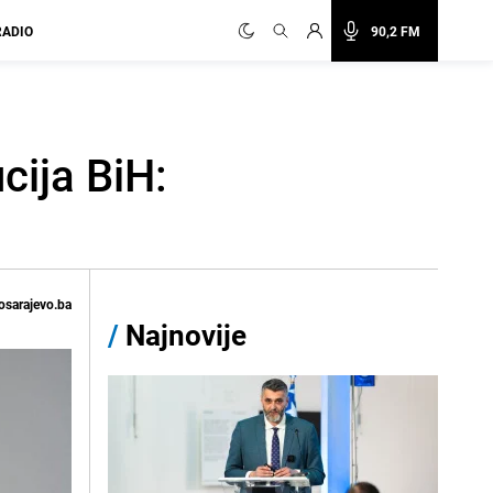
RADIO
90,2 FM
cija BiH:
osarajevo.ba
/
Najnovije