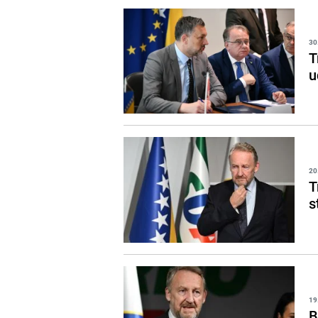
30
T
u
20
T
s
19
B