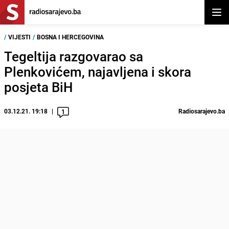
Otvor
/
VIJESTI
/
BOSNA I HERCEGOVINA
Tegeltija razgovarao sa
Plenkovićem, najavljena i skora
posjeta BiH
03.12.21. 19:18
Radiosarajevo.ba
1