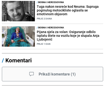
/
BOSNA I HERCEGOVINA
Tuga nakon nesreće kod Neuma: Supruga
poginulog motocikliste oglasila se
emotivnom objavom
PRIJE 2 DANA
/
BOSNA I HERCEGOVINA
Pijana sjela za volan: Osiguranje odbilo
isplatu štete na vozilu koje je slupala Anja
Ljubojević
PRIJE 1 DAN
/
Komentari
Prikaži komentare
(
1
)