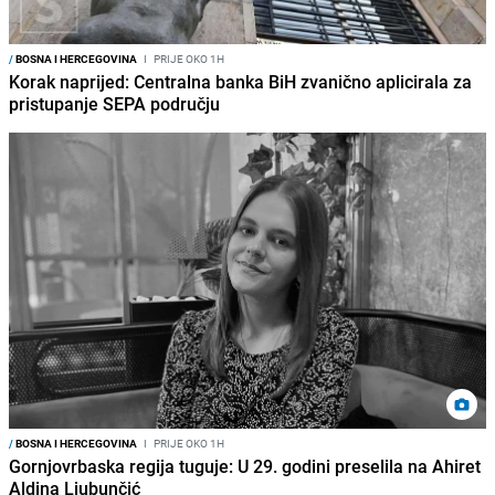
/
BOSNA I HERCEGOVINA
I
PRIJE OKO 1H
Korak naprijed: Centralna banka BiH zvanično aplicirala za
pristupanje SEPA području
/
BOSNA I HERCEGOVINA
I
PRIJE OKO 1H
Gornjovrbaska regija tuguje: U 29. godini preselila na Ahiret
Aldina Ljubunčić