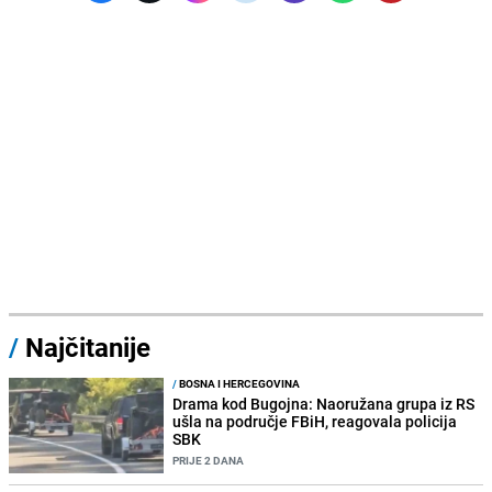
/
Najčitanije
/
BOSNA I HERCEGOVINA
Drama kod Bugojna: Naoružana grupa iz RS
ušla na područje FBiH, reagovala policija
SBK
PRIJE 2 DANA