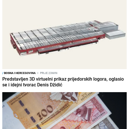
/
BOSNA I HERCEGOVINA
I
PRIJE 23MIN
Predstavljen 3D virtuelni prikaz prijedorskih logora, oglasio
se i idejni tvorac Denis Džidić