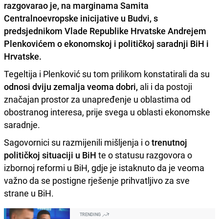
razgovarao
je, na marginama Samita
Centralnoevropske inicijative u Budvi, s
predsjednikom Vlade Republike Hrvatske
Andrejem
Plenkovićem
o ekonomskoj i političkoj saradnji BiH i
Hrvatske.
Tegeltija i Plenković su tom prilikom konstatirali da su
odnosi dviju zemalja veoma dobri,
ali i da postoji
značajan prostor za unapređenje u oblastima od
obostranog interesa, prije svega u oblasti ekonomske
saradnje.
Sagovornici su razmijenili mišljenja i o
trenutnoj
političkoj situaciji u BiH
te o statusu razgovora o
izbornoj reformi u BiH, gdje je istaknuto da je veoma
važno da se postigne rješenje prihvatljivo za sve
strane u BiH.
TRENDING