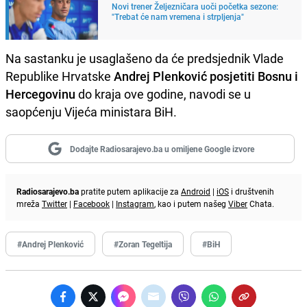
Novi trener Željezničara uoči početka sezone:
"Trebat će nam vremena i strpljenja"
Na sastanku je usaglašeno da će predsjednik Vlade
Republike Hrvatske
Andrej Plenković posjetiti Bosnu i
Hercegovinu
do kraja ove godine, navodi se u
saopćenju Vijeća ministara BiH.
Dodajte Radiosarajevo.ba u omiljene Google izvore
Radiosarajevo.ba
pratite putem aplikacije za
Android
|
iOS
i društvenih
mreža
Twitter
|
Facebook
|
Instagram
, kao i putem našeg
Viber
Chata.
#Andrej Plenković
#Zoran Tegeltija
#BiH