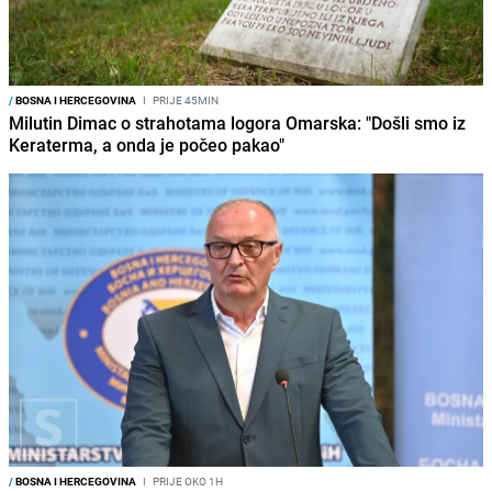
/
BOSNA I HERCEGOVINA
I
PRIJE 45MIN
Milutin Dimac o strahotama logora Omarska: "Došli smo iz
Keraterma, a onda je počeo pakao"
/
BOSNA I HERCEGOVINA
I
PRIJE OKO 1H