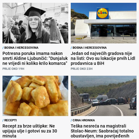
/
BOSNA I HERCEGOVINA
/
BOSNA I HERCEGOVINA
Potresna poruka imama nakon
Jedan od najvećih gradova nije
smrti Aldine Ljubunčić: "Dunjaluk
na listi: Ovo su lokacije prvih Lidl
ne vrijedi ni koliko krilo komarca"
prodavnica u BiH
PRIJE OKO 19H
PRIJE OKO 23H
/
RECEPTI
/
CRNA HRONIKA
Recept za brze uštipke: Ne
Teška nesreća na magistrali
upijaju ulje i gotovi su za 30
Stolac-Neum: Saobraćaj totalno
minuta
obustavljen, ima povrijeđenih