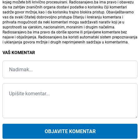
kojeg možete biti krivično procesuirani. Radiosarajevo.ba ima pravo i obavezu
da na zahtjev zvaničnih organa dostavi podatke o korisniku čiji komentari
sadrže govor mržnje, kao i da korisniku trajno blokira pristup. Obaviještavamo
vas da svaki čitatelj dobrovoljno pristupa čitanju i kreiranju komentara i
prihvata mogućnost da neki komentari mogu sadržavati narativ koji je u
suprotnosti sa vjerskim, nacionalnim, moralnim i drugim načelima.
Radiosarajevo.ba ima pravo da obriše sporne ili prijavljene komentare bez
najave i objašnjenja. Radiosarajevo.ba koristi automatski sistem prepoznavanja
i uklanjanja govora mržnje i drugih neprimjerenih sadržaja u komentarima.
VAŠ KOMENTAR
OBJAVITE KOMENTAR