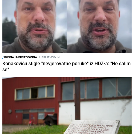
/
BOSNA I HERCEGOVINA
I
PRIJE 43MIN
Konakoviću stigle "nevjerovatne poruke" iz HDZ-a: "Ne šalim
se"