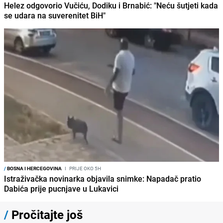
Helez odgovorio Vučiću, Dodiku i Brnabić: "Neću šutjeti kada
se udara na suverenitet BiH"
/
BOSNA I HERCEGOVINA
I
PRIJE OKO 5H
Istraživačka novinarka objavila snimke: Napadač pratio
Dabića prije pucnjave u Lukavici
/
Pročitajte još