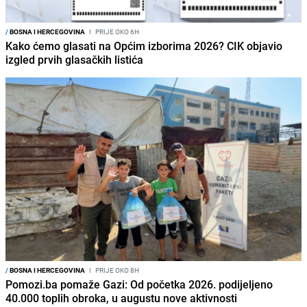
/
BOSNA I HERCEGOVINA
I
PRIJE OKO 6H
Kako ćemo glasati na Općim izborima 2026? CIK objavio
izgled prvih glasačkih listića
/
BOSNA I HERCEGOVINA
I
PRIJE OKO 8H
Pomozi.ba pomaže Gazi: Od početka 2026. podijeljeno
40.000 toplih obroka, u augustu nove aktivnosti