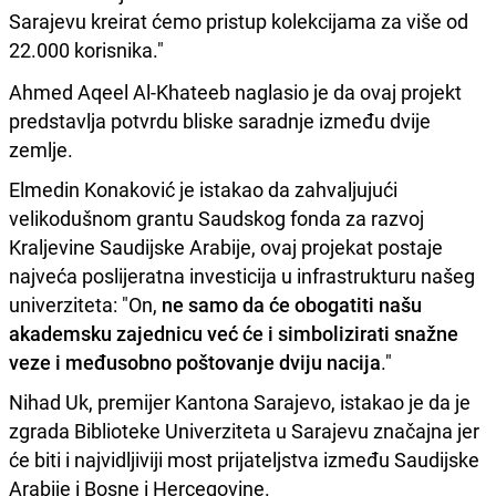
Sarajevu kreirat ćemo pristup kolekcijama za više od
22.000 korisnika."
Ahmed Aqeel Al-Khateeb naglasio je da ovaj projekt
predstavlja potvrdu bliske saradnje između dvije
zemlje.
Elmedin Konaković je istakao da zahvaljujući
velikodušnom grantu Saudskog fonda za razvoj
Kraljevine Saudijske Arabije, ovaj projekat postaje
najveća poslijeratna investicija u infrastrukturu našeg
univerziteta: "On,
ne samo da će obogatiti našu
akademsku zajednicu već će i simbolizirati snažne
veze i međusobno poštovanje dviju nacija
."
Nihad Uk, premijer Kantona Sarajevo, istakao je da je
zgrada Biblioteke Univerziteta u Sarajevu značajna jer
će biti i najvidljiviji most prijateljstva između Saudijske
Arabije i Bosne i Hercegovine.