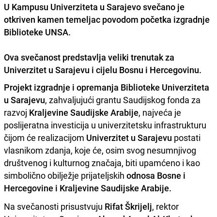
U Kampusu Univerziteta u Sarajevo svečano je
otkriven kamen temeljac povodom početka izgradnje
Biblioteke UNSA.
Ova svečanost predstavlja veliki trenutak za
Univerzitet u Sarajevu i cijelu Bosnu i Hercegovinu.
Projekt izgradnje i opremanja Biblioteke Univerziteta
u Sarajevu
, zahvaljujući grantu Saudijskog fonda za
razvoj
Kraljevine Saudijske Arabije
, najveća je
poslijeratna investicija u univerzitetsku infrastrukturu
čijom će realizacijom
Univerzitet u Sarajevu
postati
vlasnikom zdanja, koje će, osim svog nesumnjivog
društvenog i kulturnog značaja, biti upamćeno i kao
simbolično obilježje prijateljskih
odnosa Bosne i
Hercegovine i Kraljevine Saudijske Arabije.
Na svečanosti prisustvuju
Rifat Škrijelj
, rektor