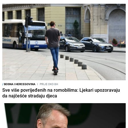
/
BOSNA I HERCEGOVINA
I
PRIJE OKO 8H
Sve više povrijeđenih na romobilima: Ljekari upozoravaju
da najčešće stradaju djeca