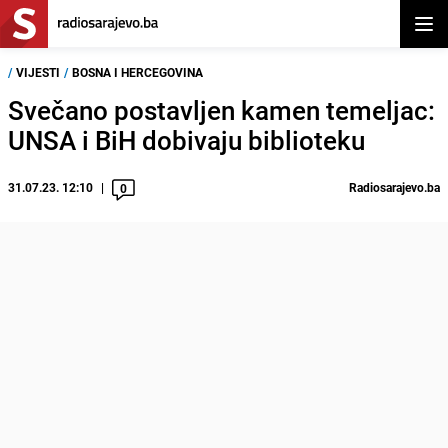
Otvor
/
VIJESTI
/
BOSNA I HERCEGOVINA
Svečano postavljen kamen temeljac:
UNSA i BiH dobivaju biblioteku
31.07.23. 12:10
Radiosarajevo.ba
0