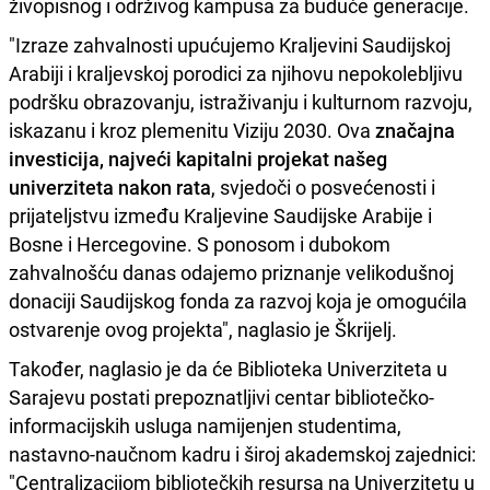
živopisnog i održivog kampusa za buduće generacije.
"Izraze zahvalnosti upućujemo Kraljevini Saudijskoj
Arabiji i kraljevskoj porodici za njihovu nepokolebljivu
podršku obrazovanju, istraživanju i kulturnom razvoju,
iskazanu i kroz plemenitu Viziju 2030. Ova
značajna
investicija, najveći kapitalni projekat našeg
univerziteta nakon rata
, svjedoči o posvećenosti i
prijateljstvu između Kraljevine Saudijske Arabije i
Bosne i Hercegovine. S ponosom i dubokom
zahvalnošću danas odajemo priznanje velikodušnoj
donaciji Saudijskog fonda za razvoj koja je omogućila
ostvarenje ovog projekta", naglasio je Škrijelj.
Također, naglasio je da će Biblioteka Univerziteta u
Sarajevu postati prepoznatljivi centar bibliotečko-
informacijskih usluga namijenjen studentima,
nastavno-naučnom kadru i široj akademskoj zajednici:
"Centralizacijom bibliotečkih resursa na Univerzitetu u