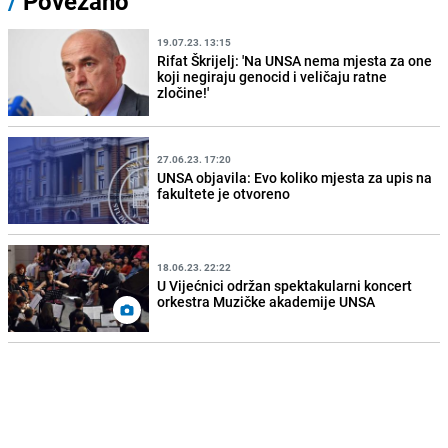
/
Povezano
19.07.23. 13:15
Rifat Škrijelj: 'Na UNSA nema mjesta za one
koji negiraju genocid i veličaju ratne
zločine!'
27.06.23. 17:20
UNSA objavila: Evo koliko mjesta za upis na
fakultete je otvoreno
18.06.23. 22:22
U Vijećnici održan spektakularni koncert
orkestra Muzičke akademije UNSA