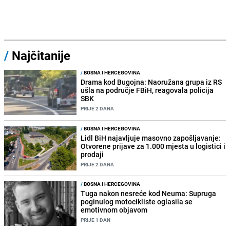
/
Najčitanije
/
BOSNA I HERCEGOVINA
Drama kod Bugojna: Naoružana grupa iz RS
ušla na područje FBiH, reagovala policija
SBK
PRIJE 2 DANA
/
BOSNA I HERCEGOVINA
Lidl BiH najavljuje masovno zapošljavanje:
Otvorene prijave za 1.000 mjesta u logistici i
prodaji
PRIJE 2 DANA
/
BOSNA I HERCEGOVINA
Tuga nakon nesreće kod Neuma: Supruga
poginulog motocikliste oglasila se
emotivnom objavom
PRIJE 1 DAN