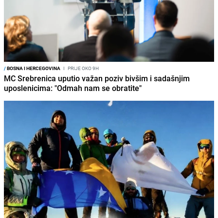
/
BOSNA I HERCEGOVINA
I
PRIJE OKO 9H
MC Srebrenica uputio važan poziv bivšim i sadašnjim
uposlenicima: "Odmah nam se obratite"