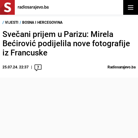
Otvor
/
VIJESTI
/
BOSNA I HERCEGOVINA
Svečani prijem u Parizu: Mirela
Bećirović podijelila nove fotografije
iz Francuske
25.07.24. 22:37
Radiosarajevo.ba
7