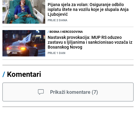
Pijana sjela za volan: Osiguranje odbilo
isplatu štete na vozilu koje je slupala Anja
Ljubojević
PRIJE 2 DANA
/
BOSNA I HERCEGOVINA
Nastavak provokacija: MUP RS oduzeo
zastavu s ljiljanima i sankcionisao vozača iz
Bosanskog Novog
PRIJE 1 DAN
/
Komentari
Prikaži komentare
(
7
)