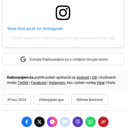
View this post on Instagram
A post shared by Mirela Bećirović (@mirela.becirovic.mb)
Dodajte Radiosarajevo.ba u omiljene Google izvore
Radiosarajevo.ba
pratite putem aplikacije za
Android
|
iOS
i društvenih
mreža
Twitter
|
Facebook
|
Instagram
, kao i putem našeg
Viber
Chata.
#Pariz 2024
#Olimpijske igre
#Mirela Bećirović