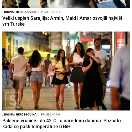
/
BOSNA I HERCEGOVINA
I
PRIJE OKO 9H
Veliki uspjeh Sarajlija: Armin, Maid i Amar osvojili najviši
vrh Turske
/
BOSNA I HERCEGOVINA
I
PRIJE OKO 9H
Paklene vrućine i do 42°C i u narednim danima: Poznato
kada će pasti temperature u BiH