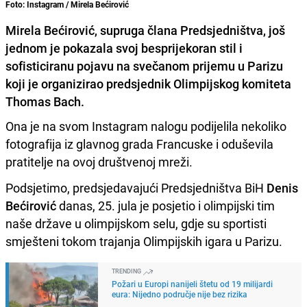
Foto: Instagram / Mirela Bećirović
Mirela Bećirović, supruga člana Predsjedništva, još
jednom je pokazala svoj besprijekoran stil i
sofisticiranu pojavu na svečanom prijemu u Parizu
koji je organizirao predsjednik Olimpijskog komiteta
Thomas Bach.
Ona je na svom Instagram nalogu podijelila nekoliko
fotografija iz glavnog grada Francuske i oduševila
pratitelje na ovoj društvenoj mreži.
Podsjetimo, predsjedavajući Predsjedništva BiH
Denis
Bećirović
danas, 25. jula je posjetio i olimpijski tim
naše države u olimpijskom selu, gdje su sportisti
smješteni tokom trajanja Olimpijskih igara u Parizu.
TRENDING
Požari u Europi nanijeli štetu od 19 milijardi
eura: Nijedno područje nije bez rizika