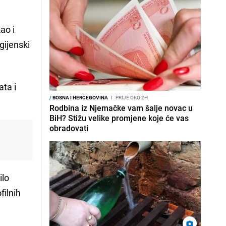
kao i
gijenski
ata i
/
BOSNA I HERCEGOVINA
I
PRIJE OKO 2H
Rodbina iz Njemačke vam šalje novac u
BiH? Stižu velike promjene koje će vas
obradovati
i
ilo
ilnih