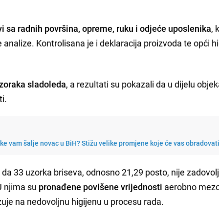
i sa radnih površina, opreme, ruku i odjeće uposlenika
, 
analize. Kontrolisana je i deklaracija proizvoda te opći hi
uzoraka sladoleda
, a rezultati su pokazali da u dijelu objek
i.
e vam šalje novac u BiH? Stižu velike promjene koje će vas obradovat
 da 33 uzorka briseva, odnosno 21,29 posto, nije zadovolj
 U njima su
pronađene povišene vrijednosti
aerobno mezof
azuje na nedovoljnu higijenu u procesu rada.