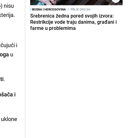
) nisu
/
BOSNA I HERCEGOVINA
I
PRIJE OKO 3H
terija.
Srebrenica žedna pored svojih izvora:
Restrikcije vode traju danima, građani i
farme u problemima
čujući i
loga
u
ti
.
ošača i
i uklone