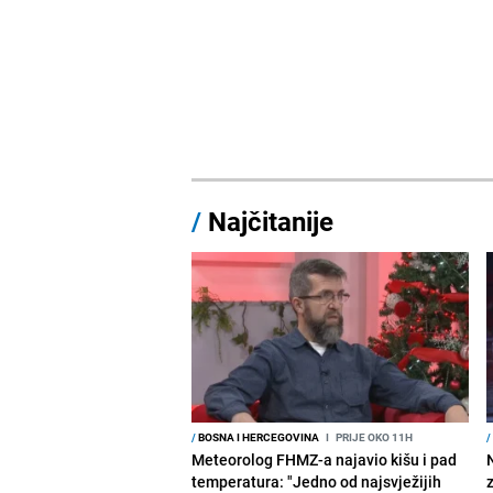
/
Najčitanije
/
BOSNA I HERCEGOVINA
I
PRIJE OKO 11H
/
Meteorolog FHMZ-a najavio kišu i pad
temperatura: "Jedno od najsvježijih