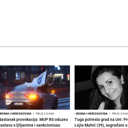
BOSNA I HERCEGOVINA
I
PRIJE 2 DANA
/
BOSNA I HERCEGOVINA
I
PRIJE 2 DA
Nastavak provokacija: MUP RS oduzeo
Tuga potresla grad na Uni: P
zastavu s ljiljanima i sankcionisao
Lejla Muhić (39), sugrađani u