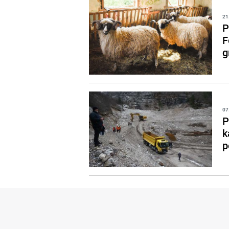
21
P
F
g
07
P
k
p