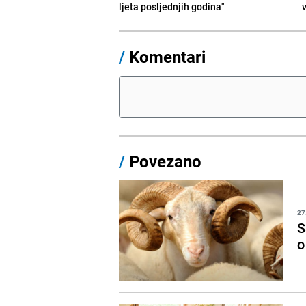
ljeta posljednjih godina"
/
Komentari
/
Povezano
27
S
o