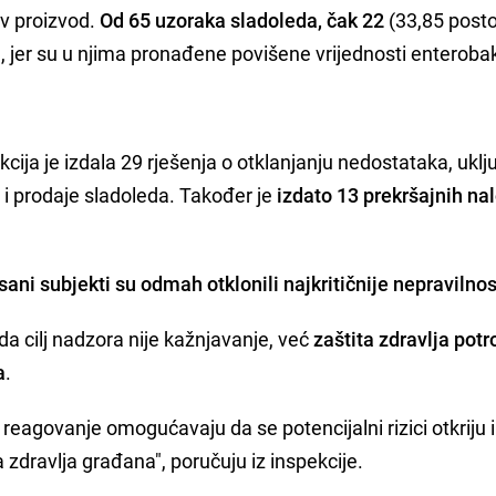
ov proizvod.
Od 65 uzoraka sladoleda, čak 22
(33,85 posto
, jer su u njima pronađene povišene vrijednosti enterobak
cija je izdala 29 rješenja o otklanjanju nedostataka, uklju
 i prodaje sladoleda. Također je
izdato 13 prekršajnih na
sani subjekti su odmah otklonili najkritičnije nepravilnos
a cilj nadzora nije kažnjavanje, već
zaštita zdravlja potr
a
.
eagovanje omogućavaju da se potencijalni rizici otkriju 
zdravlja građana", poručuju iz inspekcije.