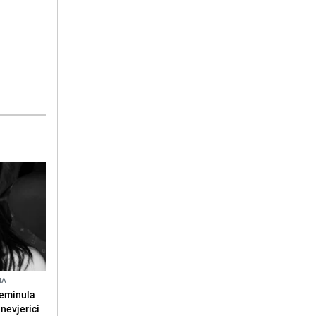
NA
reminula
 nevjerici