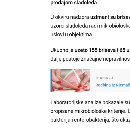
prodajom sladoleda.
U okviru nadzora
uzimani su brisev
uzorci sladoleda radi mikrobiološke 
uslovi u objektima.
Ukupno je
uzeto 155 briseva i 65 
dalje postoje značajne nepravilnost
TRENDING
Rodbina iz Njemačk
Laboratorijske analize pokazale su
propisane mikrobiološke kriterije.
bakterija i enterobakterija, što uk