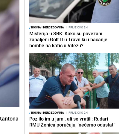
/
BOSNA I HERCEGOVINA
I
PRIJE OKO 2H
Misterija u SBK: Kako su povezani
zapaljeni Golf II u Travniku i bacanje
bombe na kafić u Vitezu?
/
BOSNA I HERCEGOVINA
I
PRIJE OKO 2H
 Kantona
Pozlilo im u jami, ali se vratili: Rudari
RMU Zenica poručuju, 'nećemo odustati'
i