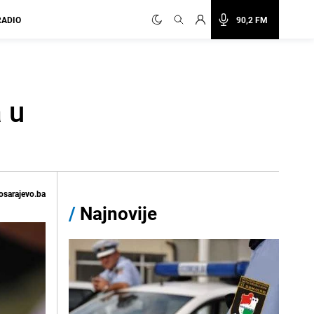
RADIO
90,2 FM
a u
osarajevo.ba
/
Najnovije