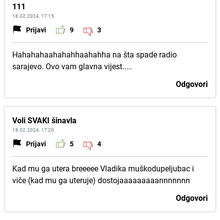
111
18.02.2024. 17:15
Prijavi
9
3
Hahahahaahahahhaahahha na šta spade radio
sarajevo. Ovo vam glavna vijest.....
Odgovori
Voli SVAKI šinavla
18.02.2024. 17:20
Prijavi
5
4
Kad mu ga utera breeeee Vladika muškodupeljubac i
viče (kad mu ga uteruje) dostojaaaaaaaaannnnnnn
Odgovori