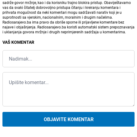
sadrže govor mržnje, kao i da korisniku trajno blokira pristup. Obaviještavamo
vas da svaki čitatelj dobrovoljno pristupa čitanju i kreiranju komentara i
prihvata mogućnost da neki komentari mogu sadržavati narativ koji je u
suprotnosti sa vjerskim, nacionalnim, moralnim i drugim načelima.
Radiosarajevo.ba ima pravo da obriše sporne ili prijavljene komentare bez
najave i objašnjenja. Radiosarajevo.ba koristi automatski sistem prepoznavanja
i uklanjanja govora mržnje i drugih neprimjerenih sadržaja u komentarima.
VAŠ KOMENTAR
OBJAVITE KOMENTAR