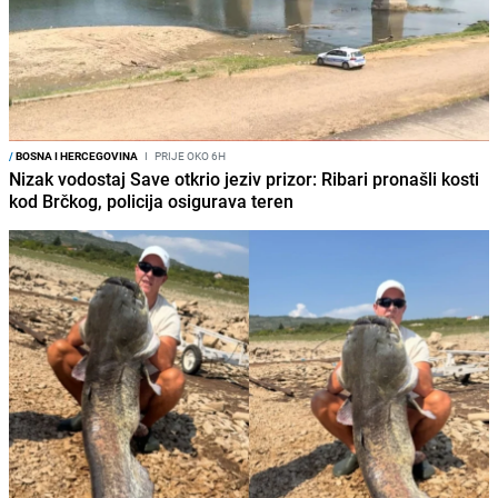
/
BOSNA I HERCEGOVINA
I
PRIJE OKO 6H
Nizak vodostaj Save otkrio jeziv prizor: Ribari pronašli kosti
kod Brčkog, policija osigurava teren