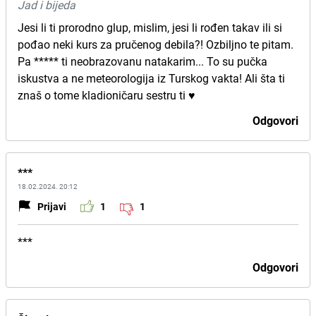
Jad i bijeda
Jesi li ti prorodno glup, mislim, jesi li rođen takav ili si
pođao neki kurs za pručenog debila?! Ozbiljno te pitam.
Pa ***** ti neobrazovanu natakarim... To su pučka
iskustva a ne meteorologija iz Turskog vakta! Ali šta ti
znaš o tome kladioničaru sestru ti ♥️
Odgovori
***
18.02.2024. 20:12
Prijavi
1
1
***
Odgovori