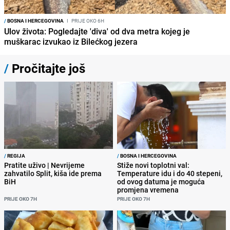
/
BOSNA I HERCEGOVINA
I
PRIJE OKO 6H
Ulov života: Pogledajte 'diva' od dva metra kojeg je
muškarac izvukao iz Bilećkog jezera
/
Pročitajte još
/
REGIJA
/
BOSNA I HERCEGOVINA
Pratite uživo | Nevrijeme
Stiže novi toplotni val:
zahvatilo Split, kiša ide prema
Temperature idu i do 40 stepeni,
BiH
od ovog datuma je moguća
promjena vremena
PRIJE OKO 7H
PRIJE OKO 7H