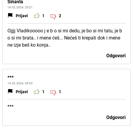
Šinavla
18.02.2024. 20:21
Prijavi
1
2
Ojjjj Vladikooooo j e b o si mi dedu, je bo si mi tatu, je b
o si mi brata.. i mene ćeš... Nećeš ti krepati dok i mene
ne izje beš ko konja..
Odgovori
***
19.02.2024. 09:53
Prijavi
1
1
***
Odgovori