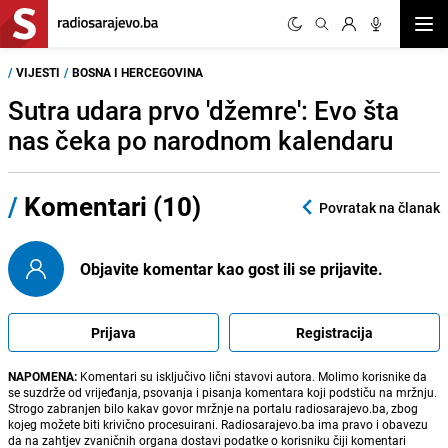
Otvor
/
VIJESTI
/
BOSNA I HERCEGOVINA
Sutra udara prvo 'džemre': Evo šta
nas čeka po narodnom kalendaru
/
Komentari (10)
Povratak na članak
Objavite komentar kao gost ili se prijavite.
Prijava
Registracija
NAPOMENA:
Komentari su isključivo lični stavovi autora. Molimo korisnike da
se suzdrže od vrijeđanja, psovanja i pisanja komentara koji podstiču na mržnju.
Strogo zabranjen bilo kakav govor mržnje na portalu radiosarajevo.ba, zbog
kojeg možete biti krivično procesuirani. Radiosarajevo.ba ima pravo i obavezu
da na zahtjev zvaničnih organa dostavi podatke o korisniku čiji komentari