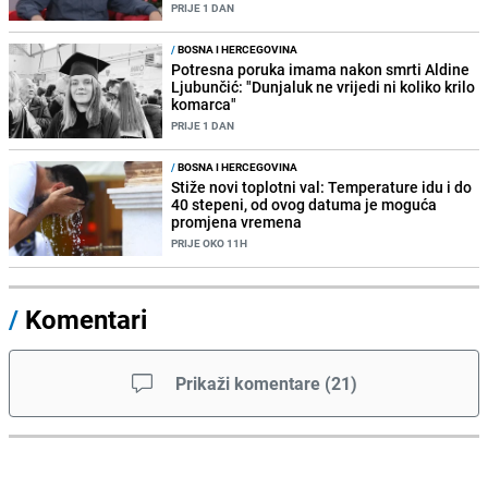
PRIJE 1 DAN
/
BOSNA I HERCEGOVINA
Potresna poruka imama nakon smrti Aldine
Ljubunčić: "Dunjaluk ne vrijedi ni koliko krilo
komarca"
PRIJE 1 DAN
/
BOSNA I HERCEGOVINA
Stiže novi toplotni val: Temperature idu i do
40 stepeni, od ovog datuma je moguća
promjena vremena
PRIJE OKO 11H
/
Komentari
Prikaži komentare
(
21
)