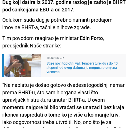
Dug koji datira iz 2007. godine razlog je zašto je BHRT
pod sankcijama EBU-a od 2017.
Odlukom suda dug je potrebno namiriti prodajom
imovine BHRT-a, tačnije njihove zgrade.
Tim povodom reagirao je ministar
Edin Forto
,
predsjednik Naše stranke:
TRENDING
Stiže novi toplotni val: Temperature idu i do 40
stepeni, od ovog datuma je moguća promjena
vremena
"Na naplatu je došao gotovo dvadesetogodišnji nemar
prema BHRT-u, što samih organa vlasti što
upravljačkih struktura unutar BHRT-a.
U ovom
momentu najgore bi bilo vraćati se unazad i bez kraja
i konca raspredati o tome ko je više a ko manje kriv
,
iako odgovornost treba utvrditi. No, ono što je za