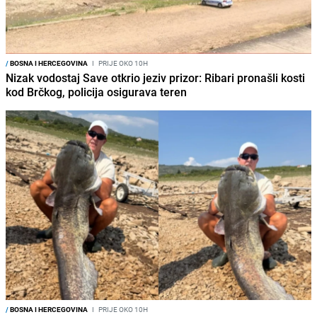
/
BOSNA I HERCEGOVINA
I
PRIJE OKO 10H
Nizak vodostaj Save otkrio jeziv prizor: Ribari pronašli kosti
kod Brčkog, policija osigurava teren
/
BOSNA I HERCEGOVINA
I
PRIJE OKO 10H