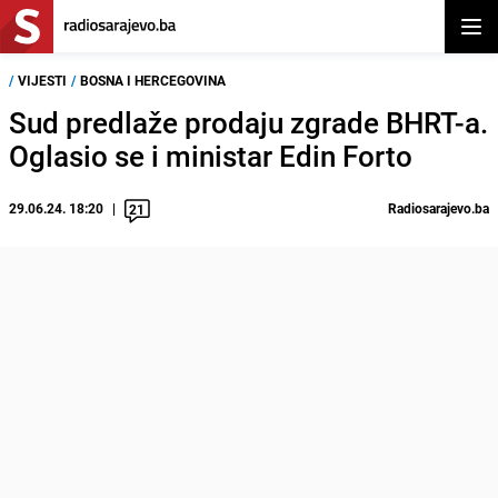
Otvor
/
VIJESTI
/
BOSNA I HERCEGOVINA
Sud predlaže prodaju zgrade BHRT-a.
Oglasio se i ministar Edin Forto
29.06.24. 18:20
Radiosarajevo.ba
21