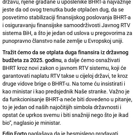
državu, njene građane u uposlenike BHRT-a najvažnije
jeste da od ovog trenutka bude otplaćen dug, da se
posvetimo stabilizaciji finansijskog poslovanja BHRT-a
i osiguravanju finansijske samoodrživosti Javnog RTV
sistema BiH, a što je jedan od uslova u pregovorima za
punopravno članstvo naše zemlje u Evropskoj uniji.
Tražit ćemo da se otplata duga finansira iz državnog
budžeta za 2025. godinu
, a dalje ćemo osnaživati
BHRT kroz novi zakon o javnom RTV sistemu, koji će
garantovati naplatu RTV takse u cijeloj državi, te kroz
druge vidove brige o BHRT-u. Na tome ću insistirati i
kao ministar i kao predsjednik Naše stranke. Važno je
da funkcionisanje BHRT-a neće biti dovedeno u pitanje,
to je jedan od naših najočitijih simbola državnosti i
opstat će uprkos svemu i biti snažniji nego što je ikad
bio“, naglasio je ministar.
Edin Forto
naglašava da je besmisleno prodavati