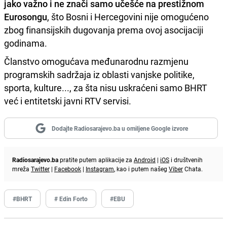
jako važno i ne znači samo učešće na prestižnom
Eurosongu
, što Bosni i Hercegovini nije omogućeno
zbog finansijskih dugovanja prema ovoj asocijaciji
godinama.
Članstvo omogućava međunarodnu razmjenu
programskih sadržaja iz oblasti vanjske politike,
sporta, kulture..., za šta nisu uskraćeni samo BHRT
već i entitetski javni RTV servisi.
Dodajte Radiosarajevo.ba u omiljene Google izvore
Radiosarajevo.ba
pratite putem aplikacije za
Android
|
iOS
i društvenih
mreža
Twitter
|
Facebook
|
Instagram
, kao i putem našeg
Viber
Chata.
#BHRT
# Edin Forto
#EBU