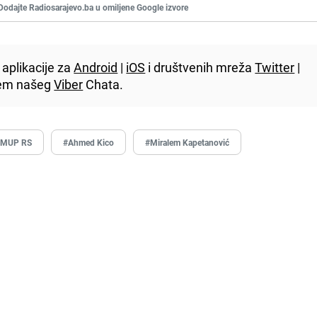
Dodajte Radiosarajevo.ba u omiljene Google izvore
aplikacije za
Android
|
iOS
i društvenih mreža
Twitter
|
utem našeg
Viber
Chata.
#MUP RS
#Ahmed Kico
#Miralem Kapetanović