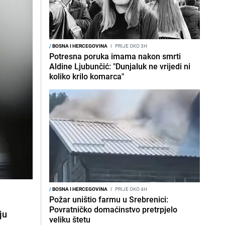
/
BOSNA I HERCEGOVINA
I
PRIJE OKO 3H
Potresna poruka imama nakon smrti
Aldine Ljubunčić: "Dunjaluk ne vrijedi ni
koliko krilo komarca"
/
BOSNA I HERCEGOVINA
I
PRIJE OKO 4H
Požar uništio farmu u Srebrenici:
Povratničko domaćinstvo pretrpjelo
ju
veliku štetu