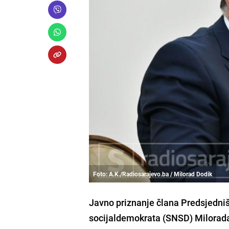
Foto: A.K./Radiosarajevo.ba / Milorad Dodik
Javno priznanje člana Predsjedniš
socijaldemokrata (SNSD) Milorada