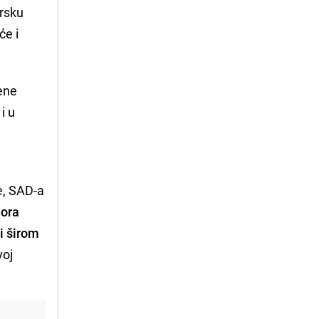
drsku
će i
.
jene
i u
ne, SAD-a
dora
 i širom
voj