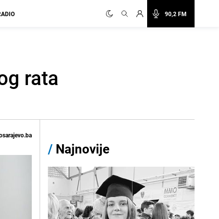
RADIO
90,2 FM
og rata
osarajevo.ba
/
Najnovije