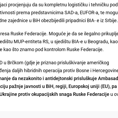
jaci procjenjuju da su kompletnu logističku i tehničku po
ktivnosti prema predstavnicima SAD-a, EUFOR-a, te mogu
zajednice u BiH obezbijedili pripadnici BIA- e iz Srbije
resa Ruske Federacije. Moguće je da se ilegalno prikupl
sjedištu MUP-entiteta RS, u sjedištu BIA-e u Beogradu, kao 
je kao što znamo pod kontrolom Ruske Federacije.
u Brčkom (gdje je priznao prisluškivanje američkog
đenja daljih hibridnih operacija protiv Bosne i Hercegovi
znanje da nezakonito i antidejtonski prisluškuje Ambasa
ciju pažnje javnosti u BiH, regiji, Europskoj uniji (EU), pa
 Ukrajine protiv okupacijskih snaga Ruske Federacije
u o