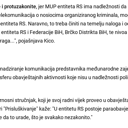
e i protuzakonite
, jer MUP entiteta RS ima nadležnosti da
telekomunikacija o nosiocima organiziranog kriminala, m
 entiteta RS. Naravno, to treba činiti na temelju naloga i 
entiteta RS i Federacije BiH, Brčko Distrikta BiH, te nivoa
traga...", pojašnjava Kico.
 nadziranje komunikacija predstavnika međunarodne zaj
sferu obavještajnih aktivnosti koje nisu u nadležnosti poli
urnosni stručnjak, koji je svoj radni vijek proveo u obavješt
 "Prisluškivanje" kaže: "U entitetu RS postoje paraobavj
e da to urade, što je svakako nezakonito."