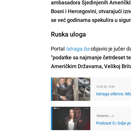
ambasadora Sjedinjenih Američkih
Bosni i Hercegovini, otvarajući iz
se već godinama spekulira u sigurno
Ruska uloga
Portal
Istraga.ba
objavio je jučer d
"podatke sa najmanje četrdeset tel
Američkim Državama, Velikoj Britan
15.09.22. 19:59
Istraga otkriva: M
TRENDING
Podcast S | Gdje p