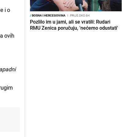
e i o
/
BOSNA I HERCEGOVINA
I
PRIJE OKO 6H
Pozlilo im u jami, ali se vratili: Rudari
RMU Zenica poručuju, 'nećemo odustati'
a ovih
Zapadni
drugim