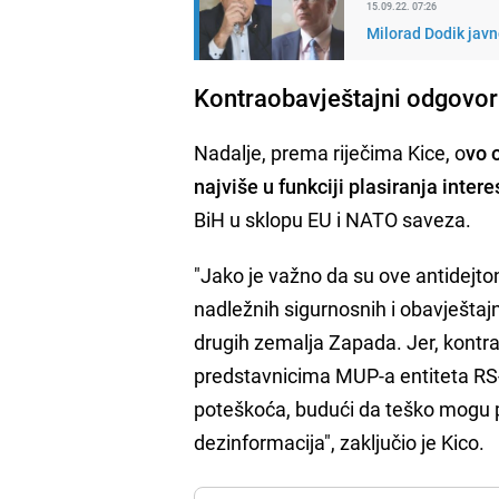
15.09.22. 07:26
Milorad Dodik javn
Kontraobavještajni odgovor
Nadalje, prema riječima Kice, o
vo 
najviše u funkciji plasiranja inter
BiH u sklopu EU i NATO saveza.
"Jako je važno da su ove antidejt
nadležnih sigurnosnih i obavještaj
drugih zemalja Zapada. Jer, kontra
predstavnicima MUP-a entiteta RS-
poteškoća, budući da teško mogu p
dezinformacija", zaključio je Kico.