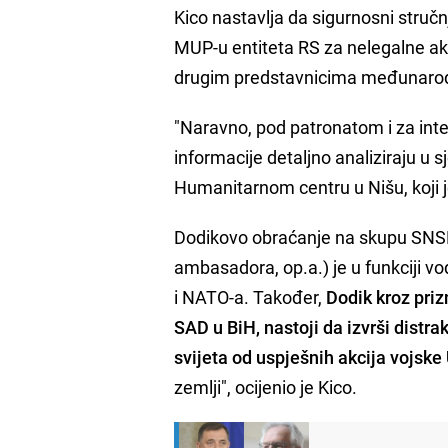
Kico nastavlja da sigurnosni stručn
MUP-u entiteta RS za nelegalne a
drugim predstavnicima međunarodne 
"Naravno, pod patronatom i za inte
informacije detaljno analiziraju u 
Humanitarnom centru u Nišu, koji 
Dodikovo obraćanje na skupu SNSD 
ambasadora, op.a.) je u funkciji vo
i NATO-a. Također,
Dodik kroz pri
SAD u BiH, nastoji da izvrši distrak
svijeta od uspješnih akcija vojske
zemlji", ocijenio je Kico.