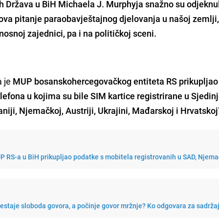
 Država u BiH Michaela J. Murphyja snažno su odjeknu
nova pitanje paraobavještajnog djelovanja u našoj zemlji
snoj zajednici, pa i na političkoj sceni.
a je
MUP bosanskohercegovačkog entiteta RS prikupljao
efona u kojima su bile SIM kartice registrirane u Sjedi
iji, Njemačkoj, Austriji, Ukrajini, Mađarskoj i Hrvatskoj
UP RS-a u BiH prikupljao podatke s mobitela registrovanih u SAD, Njemač
restaje sloboda govora, a počinje govor mržnje? Ko odgovara za sadrža