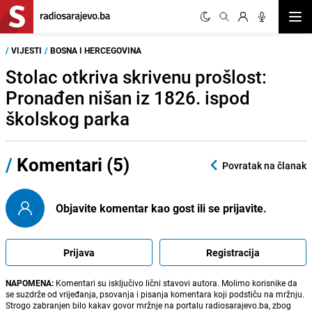
Otvor
/
VIJESTI
/
BOSNA I HERCEGOVINA
Stolac otkriva skrivenu prošlost:
Pronađen nišan iz 1826. ispod
školskog parka
/
Komentari (5)
Povratak na članak
Objavite komentar kao gost ili se prijavite.
Prijava
Registracija
NAPOMENA:
Komentari su isključivo lični stavovi autora. Molimo korisnike da
se suzdrže od vrijeđanja, psovanja i pisanja komentara koji podstiču na mržnju.
Strogo zabranjen bilo kakav govor mržnje na portalu radiosarajevo.ba, zbog