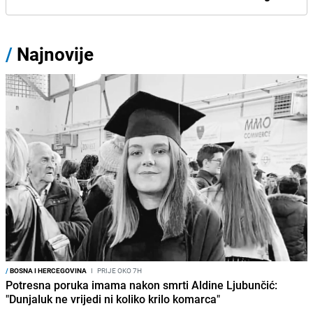
/
Najnovije
/
BOSNA I HERCEGOVINA
I
PRIJE OKO 7H
Potresna poruka imama nakon smrti Aldine Ljubunčić:
"Dunjaluk ne vrijedi ni koliko krilo komarca"