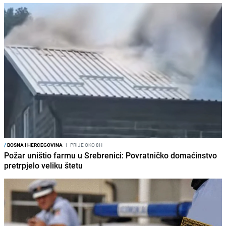
/
BOSNA I HERCEGOVINA
I
PRIJE OKO 8H
Požar uništio farmu u Srebrenici: Povratničko domaćinstvo
pretrpjelo veliku štetu