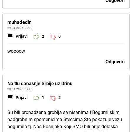
Odgovori
muhađedin
29.04.2026. 08:18
Prijavi
2
0
woooow
Odgovori
Na tlu danasnje Srbije uz Drinu
29.04.2026. 09:20
Prijavi
1
2
Su bili pronadzena groblja sa nisanima i Bogumilskim
nadgrobnim spomenicima Steccima Sto pokazuje vezu
bogumila tj. Nas Bosnjaka Koji SMO bili prije dolaska