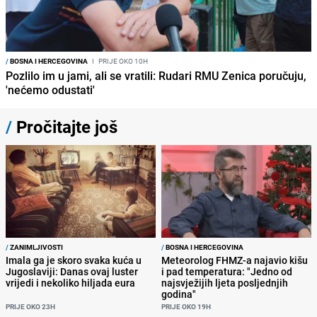
/
BOSNA I HERCEGOVINA
I
PRIJE OKO 10H
Pozlilo im u jami, ali se vratili: Rudari RMU Zenica poručuju,
'nećemo odustati'
/
Pročitajte još
/
ZANIMLJIVOSTI
/
BOSNA I HERCEGOVINA
Imala ga je skoro svaka kuća u
Meteorolog FHMZ-a najavio kišu
Jugoslaviji: Danas ovaj luster
i pad temperatura: "Jedno od
vrijedi i nekoliko hiljada eura
najsvježijih ljeta posljednjih
godina"
PRIJE OKO 23H
PRIJE OKO 19H