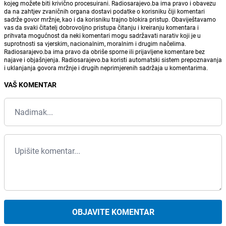
kojeg možete biti krivično procesuirani. Radiosarajevo.ba ima pravo i obavezu
da na zahtjev zvaničnih organa dostavi podatke o korisniku čiji komentari
sadrže govor mržnje, kao i da korisniku trajno blokira pristup. Obaviještavamo
vas da svaki čitatelj dobrovoljno pristupa čitanju i kreiranju komentara i
prihvata mogućnost da neki komentari mogu sadržavati narativ koji je u
suprotnosti sa vjerskim, nacionalnim, moralnim i drugim načelima.
Radiosarajevo.ba ima pravo da obriše sporne ili prijavljene komentare bez
najave i objašnjenja. Radiosarajevo.ba koristi automatski sistem prepoznavanja
i uklanjanja govora mržnje i drugih neprimjerenih sadržaja u komentarima.
VAŠ KOMENTAR
OBJAVITE KOMENTAR