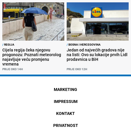
/
REGIJA
/
BOSNA I HERCEGOVINA
Cijela regija čeka njegovu
Jedan od najvećih gradova nije
progonozu: Poznati meteorolog
na listi: Ovo su lokacije prvih Lidl
najavljuje veću promjenu
prodavnica u BiH
vremena
PRIJE OKO 14H
PRIJE OKO 12H
MARKETING
IMPRESSUM
KONTAKT
PRIVATNOST