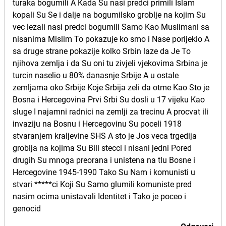
turaka bogumili A Kada Su nasi predci primili Islam
kopali Su Se i dalje na bogumilsko groblje na kojim Su
vec lezali nasi predci bogumili Samo Kao Muslimani sa
nisanima Mislim To pokazuje ko smo i Nase porijeklo A
sa druge strane pokazije kolko Srbin laze da Je To
njihova zemlja i da Su oni tu zivjeli vjekovima Srbina je
turcin naselio u 80% danasnje Srbije A u ostale
zemljama oko Srbije Koje Srbija zeli da otme Kao Sto je
Bosna i Hercegovina Prvi Srbi Su dosli u 17 vijeku Kao
sluge I najamni radnici na zemlji za trecinu A procvat ili
invaziju na Bosnu i Hercegovinu Su poceli 1918
stvaranjem kraljevine SHS A sto je Jos veca trgedija
groblja na kojima Su Bili stecci i nisani jedni Pored
drugih Su mnoga preorana i unistena na tlu Bosne i
Hercegovine 1945-1990 Tako Su Nam i komunisti u
stvari *****ci Koji Su Samo glumili komuniste pred
nasim ocima unistavali Identitet i Tako je poceo i
genocid