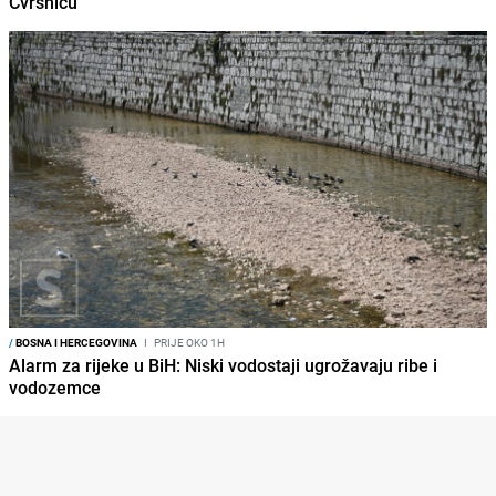
Čvrsnicu
/
BOSNA I HERCEGOVINA
I
PRIJE OKO 1H
Alarm za rijeke u BiH: Niski vodostaji ugrožavaju ribe i
vodozemce