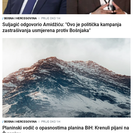
/
BOSNA I HERCEGOVINA
I
PRIJE OKO 1H
Suljagić odgovorio Amidžiću: "Ovo je politička kampanja
zastrašivanja usmjerena protiv Bošnjaka"
/
BOSNA I HERCEGOVINA
I
PRIJE OKO 1H
Planinski vodič o opasnostima planina BiH: Krenuli pijani na