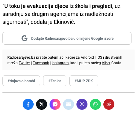
"
U toku je evakuacija djece iz škola i pregledi
, uz
saradnju sa drugim agencijama iz nadležnosti
sigurnosti", dodala je Ekinović.
Dodajte Radiosarajevo.ba u omiljene Google izvore
Radiosarajevo.ba
pratite putem aplikacije za
Android
|
iOS
i društvenih
mreža
Twitter
|
Facebook
|
Instagram
, kao i putem našeg
Viber
Chata.
#dojava o bombi
#Zenica
#MUP ZDK