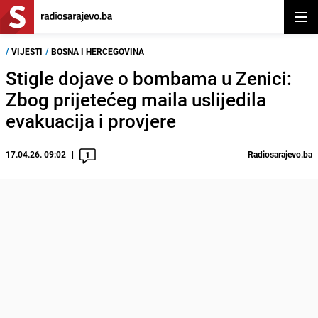
Otvor
/
VIJESTI
/
BOSNA I HERCEGOVINA
Stigle dojave o bombama u Zenici:
Zbog prijetećeg maila uslijedila
evakuacija i provjere
17.04.26. 09:02
Radiosarajevo.ba
1