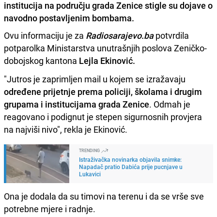
institucija na području grada Zenice stigle su dojave o
navodno postavljenim bombama.
Ovu informaciju je za
Radiosarajevo.ba
potvrdila
potparolka Ministarstva unutrašnjih poslova Zeničko-
dobojskog kantona
Lejla Ekinović.
"Jutros je zaprimljen mail u kojem se izražavaju
određene prijetnje prema policiji, školama i drugim
grupama i institucijama grada Zenice
. Odmah je
reagovano i podignut je stepen sigurnosnih provjera
na najviši nivo", rekla je Ekinović.
TRENDING
Istraživačka novinarka objavila snimke:
Napadač pratio Dabića prije pucnjave u
Lukavici
Ona je dodala da su timovi na terenu i da se vrše sve
potrebne mjere i radnje.