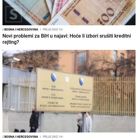
/
BOSNA I HERCEGOVINA
I
PRIJE OKO 1H
Novi problemi za BiH u najavi: Hoće li izbori srušiti kreditni
rejting?
/
BOSNA I HERCEGOVINA
I
PRIJE OKO 1H