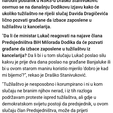
narodni poslanik u NSRS-u Draško Stanivuković
osvrnuo se na današnju Dodikovu izjavu kako će
ukoliko tužilaštvo ne riješi slučaj Davida Dragičevića
lično pozvati građane da izbace zaposlene u
tužilaštvu iz kancelarija.
"
Da li će ministar Lukač reagovati na najave člana
Predsjedništva BiH Milorada Dodika da će pozvati
građane da izbace zaposlene u tužilaštvu iz
kancelarija?
Da li bi i u tom slučaju Lukač poslao silu
kakvu je prije dva dana poslao na građane Banjaluke ili
bi u ovom starom maniru koristio mjerilo 'dobro je kad
mi bijemo'?“, rekao je Draško Stanivuković.
"Tužilaštvo je nesposobno i korumpirano i ni u kom
slučaju ne branim njihov nerad, i iz tih razloga
podržavam proteste ispred tužilaštva, ali gdje u
demokratskom svijetu postoji da predsjednik, u ovom
slučaju član Predsjedništva, može da prijeti