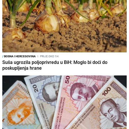
/
BOSNA I HERCEGOVINA
I
PRIJE OKO 1H
Suša ugrozila poljoprivredu u BiH: Moglo bi doći do
poskupljenja hrane