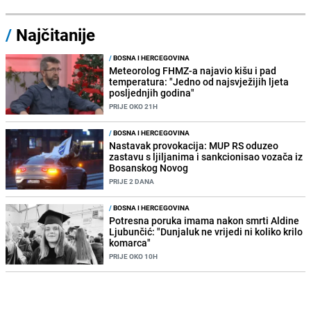
/
Najčitanije
/
BOSNA I HERCEGOVINA
Meteorolog FHMZ-a najavio kišu i pad
temperatura: "Jedno od najsvježijih ljeta
posljednjih godina"
PRIJE OKO 21H
/
BOSNA I HERCEGOVINA
Nastavak provokacija: MUP RS oduzeo
zastavu s ljiljanima i sankcionisao vozača iz
Bosanskog Novog
PRIJE 2 DANA
/
BOSNA I HERCEGOVINA
Potresna poruka imama nakon smrti Aldine
Ljubunčić: "Dunjaluk ne vrijedi ni koliko krilo
komarca"
PRIJE OKO 10H