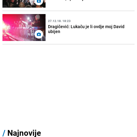
27.12.18. 18:23
Dragičević: Lukaču je li ovdje moj David
ubijen
/
Najnovije