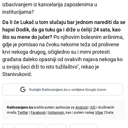
izbacivanjem iz kancelarija zaposlenima u
institucijama?
Da li će Lukač u tom slučaju bar jednom narediti da se
hapsi Dodik, da ga tuku ga i drže u ćeliji 24 sata, kao
što su mene do jučer?
Po njihovim bolesnim aršinima,
gdje je pomisao na čvoku nekome teža od prolivene
krvi nekoga drugog, očigledno su i mirni protesti
građana daleko opasniji od ovakvih najava nekoga ko
u svojoj šaci drži to isto tužilaštvo", rekao je
Stanivuković.
Dodajte Radiosarajevo.ba u omiljene Google izvore
Radiosarajevo.ba
pratite putem aplikacije za
Android
|
iOS
i društvenih
mreža
Twitter
|
Facebook
|
Instagram
, kao i putem našeg
Viber
Chata.