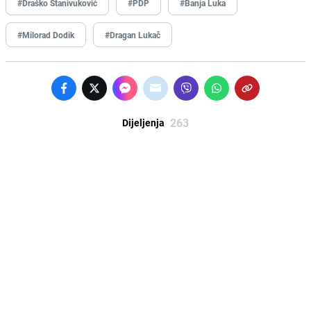
#Draško Stanivuković
#PDP
#Banja Luka
#Milorad Dodik
#Dragan Lukač
263
Dijeljenja