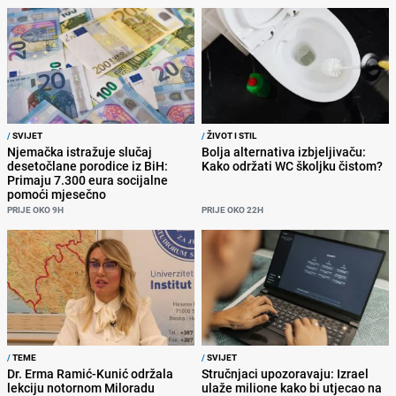
/
SVIJET
/
ŽIVOT I STIL
Njemačka istražuje slučaj
Bolja alternativa izbjeljivaču:
desetočlane porodice iz BiH:
Kako održati WC školjku čistom?
Primaju 7.300 eura socijalne
pomoći mjesečno
PRIJE OKO 9H
PRIJE OKO 22H
/
TEME
/
SVIJET
Dr. Erma Ramić-Kunić održala
Stručnjaci upozoravaju: Izrael
lekciju notornom Miloradu
ulaže milione kako bi utjecao na