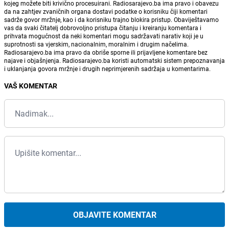
kojeg možete biti krivično procesuirani. Radiosarajevo.ba ima pravo i obavezu
da na zahtjev zvaničnih organa dostavi podatke o korisniku čiji komentari
sadrže govor mržnje, kao i da korisniku trajno blokira pristup. Obaviještavamo
vas da svaki čitatelj dobrovoljno pristupa čitanju i kreiranju komentara i
prihvata mogućnost da neki komentari mogu sadržavati narativ koji je u
suprotnosti sa vjerskim, nacionalnim, moralnim i drugim načelima.
Radiosarajevo.ba ima pravo da obriše sporne ili prijavljene komentare bez
najave i objašnjenja. Radiosarajevo.ba koristi automatski sistem prepoznavanja
i uklanjanja govora mržnje i drugih neprimjerenih sadržaja u komentarima.
VAŠ KOMENTAR
OBJAVITE KOMENTAR