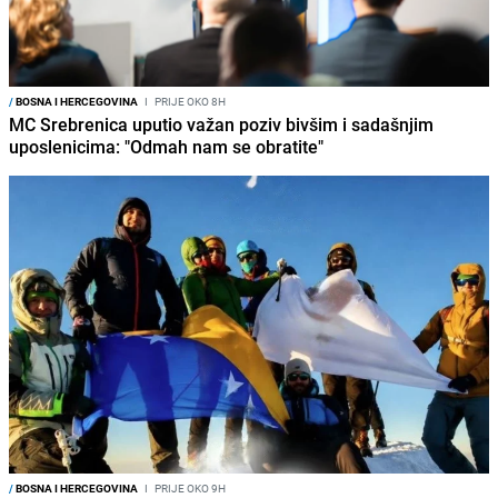
/
BOSNA I HERCEGOVINA
I
PRIJE OKO 8H
MC Srebrenica uputio važan poziv bivšim i sadašnjim
uposlenicima: "Odmah nam se obratite"
/
BOSNA I HERCEGOVINA
I
PRIJE OKO 9H