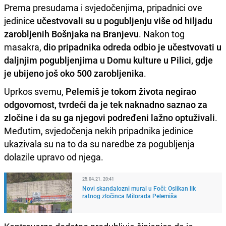
Prema presudama i svjedočenjima, pripadnici ove
jedinice
učestvovali su u pogubljenju više od hiljadu
zarobljenih Bošnjaka na Branjevu
. Nakon tog
masakra,
dio pripadnika odreda odbio je učestvovati u
daljnjim pogubljenjima u Domu kulture u Pilici, gdje
je ubijeno još oko 500 zarobljenika
.
Uprkos svemu,
Pelemiš je tokom života negirao
odgovornost, tvrdeći da je tek naknadno saznao za
zločine i da su ga njegovi podređeni lažno optuživali
.
Međutim, svjedočenja nekih pripadnika jedinice
ukazivala su na to da su naredbe za pogubljenja
dolazile upravo od njega.
25.04.21. 20:41
Novi skandalozni mural u Foči: Oslikan lik
ratnog zločinca Milorada Pelemiša