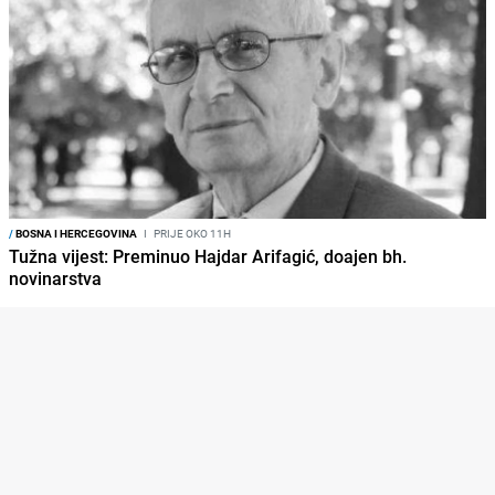
/
BOSNA I HERCEGOVINA
I
PRIJE OKO 11H
Tužna vijest: Preminuo Hajdar Arifagić, doajen bh.
novinarstva