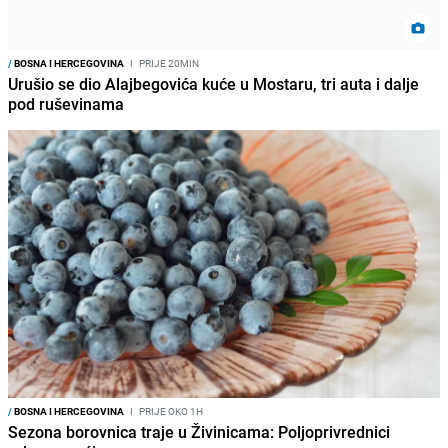
/
BOSNA I HERCEGOVINA
I
PRIJE 20MIN
Urušio se dio Alajbegovića kuće u Mostaru, tri auta i dalje
pod ruševinama
/
BOSNA I HERCEGOVINA
I
PRIJE OKO 1H
Sezona borovnica traje u Živinicama: Poljoprivrednici