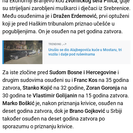
na Ekonomiji Branjevo kod
zvorničkog sela Pilica
, gdje
su strijeljani zarobljeni muškarci i dječaci iz Srebrenice.
Među osuđenima je i
Dražen Erdemović
, prvi optuženi
koji je pred Haškim tribunalom priznao učešće u
pogubljenjima. On je osuđen na pet godina zatvora.
TRENDING
Urušio se dio Alajbegovića kuće u Mostaru, tri
vozila i dalje pod ruševinama
Za iste zločine pred
Sudom Bosne i Hercegovine
i
drugim sudovima osuđeni su i
Franc Kos
na 35 godina
zatvora,
Stanko Kojić
na 32 godine,
Zoran Goronja
na
30 godina te
Vlastimir Golijanin
na 15 godina zatvora.
Marko Boškić
je, nakon priznanja krivice, osuđen na
deset godina zatvora, dok je
Brano Gojković
u Srbiji
također osuđen na deset godina zatvora po
sporazumu o priznanju krivice.