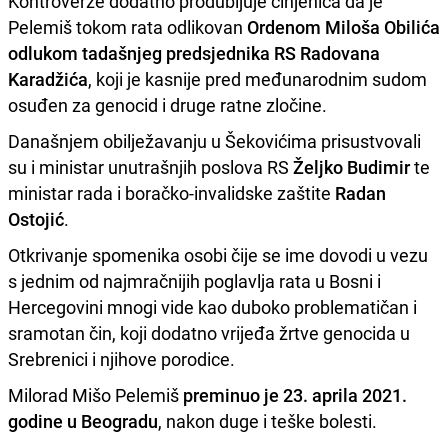
Kontroverze dodatno produbljuje činjenica da je
Pelemiš tokom rata odlikovan
Ordenom Miloša Obilića
odlukom tadašnjeg predsjednika RS Radovana
Karadžića
, koji je kasnije pred međunarodnim sudom
osuđen za genocid i druge ratne zločine.
Današnjem obilježavanju u Šekovićima prisustvovali
su i ministar unutrašnjih poslova RS
Željko Budimir
te
ministar rada i boračko-invalidske zaštite
Radan
Ostojić
.
Otkrivanje spomenika osobi čije se ime dovodi u vezu
s jednim od najmračnijih poglavlja rata u Bosni i
Hercegovini mnogi vide kao duboko problematičan i
sramotan čin, koji dodatno vrijeđa žrtve genocida u
Srebrenici i njihove porodice.
Milorad Mišo Pelemiš
preminuo je 23. aprila 2021.
godine u Beogradu
, nakon duge i teške bolesti.