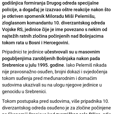
godišnjica formiranja Drugog odreda specijalne
policije, a događaj je izazvao oštre reakcije nakon što
je otkriven spomenik Miloradu Miši Pelemišu,
zloglasnom komandantu 10. diverzantskog odreda
Vojske RS, jedinice čije je ime povezano s nekim od
najtežih ratnih zločina počinjenih nad Bošnjacima
tokom rata u Bosni i Hercegovini.
Pripadnici te jedinice
učestvovali su u masovnim
pogubljenjima zarobljenih Bošnjaka nakon pada
Srebrenice u julu 1995. godine
. Iako Pelemiš nikada
nije pravosnažno osuđen, brojni dokazi i svjedočenja
tokom suđenja pred međunarodnim i domaćim
sudovima ukazivali su na ulogu njegove jedinice u
genocidu u Srebrenici.
Tokom postupaka pred sudovima, više pripadnika 10.
diverzantskog odreda osuđeno je za zločine počinjene