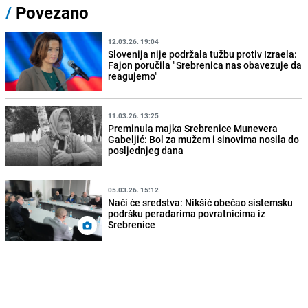
/
Povezano
12.03.26. 19:04
Slovenija nije podržala tužbu protiv Izraela:
Fajon poručila "Srebrenica nas obavezuje da
reagujemo"
11.03.26. 13:25
Preminula majka Srebrenice Munevera
Gabeljić: Bol za mužem i sinovima nosila do
posljednjeg dana
05.03.26. 15:12
Naći će sredstva: Nikšić obećao sistemsku
podršku peradarima povratnicima iz
Srebrenice