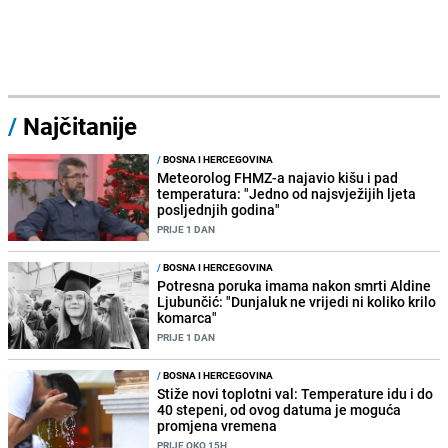
/
Najčitanije
/
BOSNA I HERCEGOVINA
Meteorolog FHMZ-a najavio kišu i pad
temperatura: "Jedno od najsvježijih ljeta
posljednjih godina"
PRIJE 1 DAN
/
BOSNA I HERCEGOVINA
Potresna poruka imama nakon smrti Aldine
Ljubunčić: "Dunjaluk ne vrijedi ni koliko krilo
komarca"
PRIJE 1 DAN
/
BOSNA I HERCEGOVINA
Stiže novi toplotni val: Temperature idu i do
40 stepeni, od ovog datuma je moguća
promjena vremena
PRIJE OKO 15H