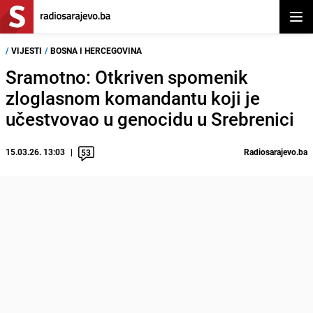
Otvor
/
VIJESTI
/
BOSNA I HERCEGOVINA
Sramotno: Otkriven spomenik
zloglasnom komandantu koji je
učestvovao u genocidu u Srebrenici
15.03.26. 13:03
Radiosarajevo.ba
53