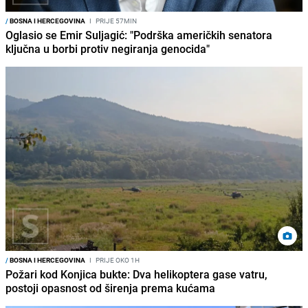
/
BOSNA I HERCEGOVINA
I
PRIJE 57MIN
Oglasio se Emir Suljagić: "Podrška američkih senatora
ključna u borbi protiv negiranja genocida"
/
BOSNA I HERCEGOVINA
I
PRIJE OKO 1H
Požari kod Konjica bukte: Dva helikoptera gase vatru,
postoji opasnost od širenja prema kućama