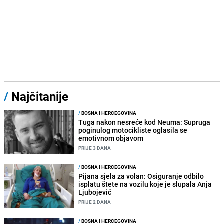
/
Najčitanije
/
BOSNA I HERCEGOVINA
Tuga nakon nesreće kod Neuma: Supruga
poginulog motocikliste oglasila se
emotivnom objavom
PRIJE 3 DANA
/
BOSNA I HERCEGOVINA
Pijana sjela za volan: Osiguranje odbilo
isplatu štete na vozilu koje je slupala Anja
Ljubojević
PRIJE 2 DANA
/
BOSNA I HERCEGOVINA