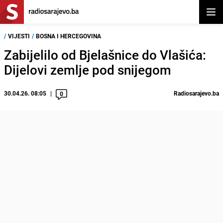
Otvor
/
VIJESTI
/
BOSNA I HERCEGOVINA
Zabijelilo od Bjelašnice do Vlašića:
Dijelovi zemlje pod snijegom
30.04.26. 08:05
Radiosarajevo.ba
0