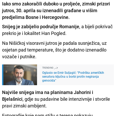
Iako smo zakoračili duboko u proljeće, zimski prizori
jutros, 30. aprila su iznenadili građane u višim
predjelima Bosne i Hercegovine.
Snijeg je zabijelio područje Romanije
, a bijeli pokrivač
prekrio je i lokalitet Han Pogled.
Na Nišićkoj visoravni jutros je padala susnježica, uz
osjetan pad temperature, što je dodatno iznenadilo
vozače i putnike.
TRENDING
Oglasio se Emir Suljagić: "Podrška američkih
senatora ključna u borbi protiv negiranja
genocida"
Najviše snijega ima na planinama Jahorini i
Bjelašnici
, gdje su padavine bile intenzivnije i stvorile
pravi zimski ambijent.
Fotografije koje nam stižu s terena pokazuju