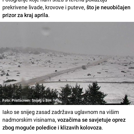
prekrivene livade, krovove i puteve,
što je neuobičajen
prizor za kraj aprila
.
Foto: Printscreen: Snijeg u BiH
Iako se snijeg zasad zadržava uglavnom na višim
nadmorskim visinama,
vozačima se savjetuje oprez
zbog moguće poledice i klizavih kolovoza
.