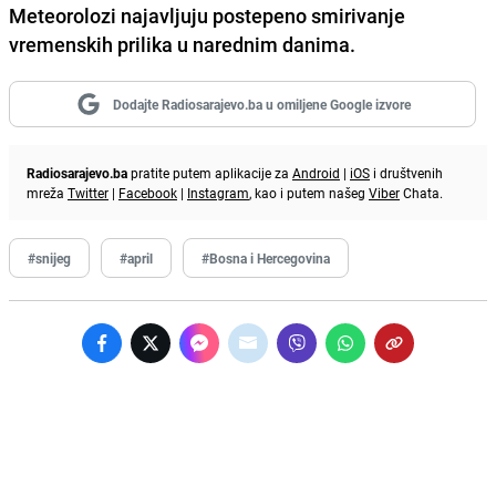
Meteorolozi najavljuju postepeno smirivanje
vremenskih prilika u narednim danima.
Dodajte Radiosarajevo.ba u omiljene Google izvore
Radiosarajevo.ba
pratite putem aplikacije za
Android
|
iOS
i društvenih
mreža
Twitter
|
Facebook
|
Instagram
, kao i putem našeg
Viber
Chata.
#snijeg
#april
#Bosna i Hercegovina