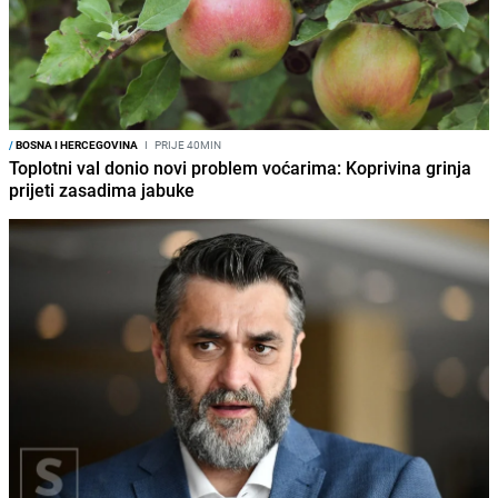
/
BOSNA I HERCEGOVINA
I
PRIJE 40MIN
Toplotni val donio novi problem voćarima: Koprivina grinja
prijeti zasadima jabuke