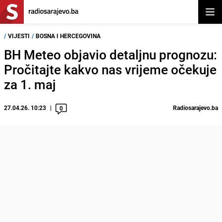
Otvor
/
VIJESTI
/
BOSNA I HERCEGOVINA
BH Meteo objavio detaljnu prognozu:
Pročitajte kakvo nas vrijeme očekuje
za 1. maj
27.04.26. 10:23
Radiosarajevo.ba
0