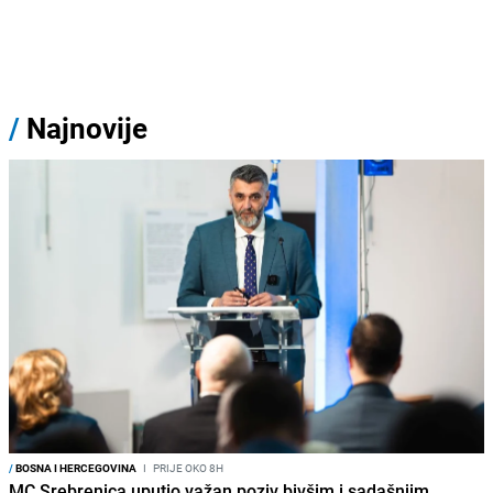
/
Najnovije
/
BOSNA I HERCEGOVINA
I
PRIJE OKO 8H
MC Srebrenica uputio važan poziv bivšim i sadašnjim