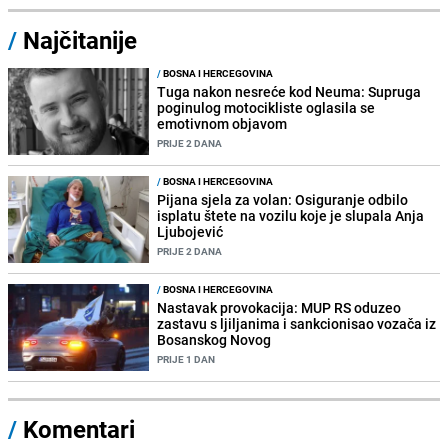
/
Najčitanije
/
BOSNA I HERCEGOVINA
Tuga nakon nesreće kod Neuma: Supruga
poginulog motocikliste oglasila se
emotivnom objavom
PRIJE 2 DANA
/
BOSNA I HERCEGOVINA
Pijana sjela za volan: Osiguranje odbilo
isplatu štete na vozilu koje je slupala Anja
Ljubojević
PRIJE 2 DANA
/
BOSNA I HERCEGOVINA
Nastavak provokacija: MUP RS oduzeo
zastavu s ljiljanima i sankcionisao vozača iz
Bosanskog Novog
PRIJE 1 DAN
/
Komentari