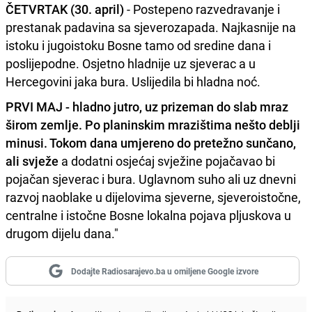
ČETVRTAK (30. april)
- Postepeno razvedravanje i
prestanak padavina sa sjeverozapada. Najkasnije na
istoku i jugoistoku Bosne tamo od sredine dana i
poslijepodne. Osjetno hladnije uz sjeverac a u
Hercegovini jaka bura. Uslijedila bi hladna noć.
PRVI MAJ - hladno jutro, uz prizeman do slab mraz
širom zemlje. Po planinskim mrazištima nešto deblji
minusi. Tokom dana umjereno do pretežno sunčano,
ali svježe
a dodatni osjećaj svježine pojačavao bi
pojačan sjeverac i bura. Uglavnom suho ali uz dnevni
razvoj naoblake u dijelovima sjeverne, sjeveroistočne,
centralne i istočne Bosne lokalna pojava pljuskova u
drugom dijelu dana."
Dodajte Radiosarajevo.ba u omiljene Google izvore