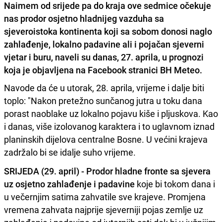
Naimem od srijede pa do kraja ove sedmice očekuje
nas prodor osjetno hladnijeg vazduha sa
sjeveroistoka kontinenta koji sa sobom donosi naglo
zahlađenje, lokalno padavine ali i pojačan sjeverni
vjetar i buru, naveli su danas, 27. aprila, u prognozi
koja je objavljena na Facebook stranici BH Meteo.
Navode da će u utorak, 28. aprila, vrijeme i dalje biti
toplo: "Nakon pretežno sunčanog jutra u toku dana
porast naoblake uz lokalno pojavu kiše i pljuskova. Kao
i danas, više izolovanog karaktera i to uglavnom iznad
planinskih dijelova centralne Bosne. U većini krajeva
zadržalo bi se idalje suho vrijeme.
SRIJEDA (29. april) - Prodor hladne fronte sa sjevera
uz osjetno zahlađenje i padavine
koje bi tokom dana i
u večernjim satima zahvatile sve krajeve. Promjena
vremena zahvata najprije sjeverniji pojas zemlje uz