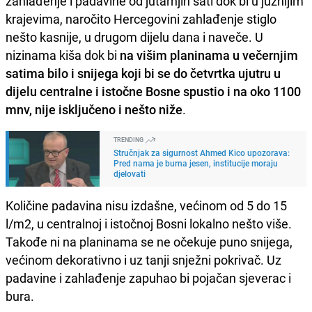
zahlađenje i padavine od jutarnjih sati dok bi u južnijim
krajevima, naročito Hercegovini zahlađenje stiglo
nešto kasnije, u drugom dijelu dana i naveče. U
nizinama kiša dok bi
na višim planinama u večernjim
satima bilo i snijega koji bi se do četvrtka ujutru u
dijelu centralne i istočne Bosne spustio i na oko 1100
mnv, nije isključeno i nešto niže
.
TRENDING
Stručnjak za sigurnost Ahmed Kico upozorava:
Pred nama je burna jesen, institucije moraju
djelovati
Količine padavina nisu izdašne, većinom od 5 do 15
l/m2, u centralnoj i istočnoj Bosni lokalno nešto više.
Takođe ni na planinama se ne očekuje puno snijega,
većinom dekorativno i uz tanji snježni pokrivač. Uz
padavine i zahlađenje zapuhao bi pojačan sjeverac i
bura.