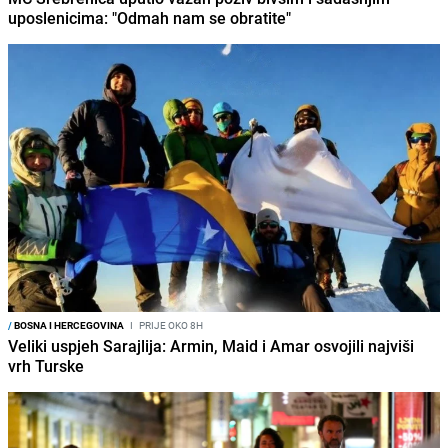
uposlenicima: "Odmah nam se obratite"
/
BOSNA I HERCEGOVINA
I
PRIJE OKO 8H
Veliki uspjeh Sarajlija: Armin, Maid i Amar osvojili najviši
vrh Turske