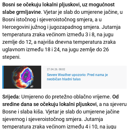
Bosni se očekuju lokalni pljuskovi, uz mogućnost
slabe grmljavine
. Vjetar je slab do umjerene jačine, u
Bosni istočnog i sjeveroistočnog smjera, a u
Hercegovini južnog i jugozapadnog smjera. Jutarnja
temperatura zraka većinom između 3 i 8, na jugu
zemlje do 12, a najviša dnevna temperatura zraka
uglavnom između 18 i 24, na jugu zemlje do 26
stepeni.
27.04.26. 08:02
Severe Weather upozorio: Pred nama je
neobičan hladni talas
Srijeda:
Umjereno do pretežno oblačno vrijeme.
Od
sredine dana se očekuju lokalni pljuskovi
, a na sjeveru
Bosne i slaba kiša. Vjetar je slab do umjerene jačine
sjevernog i sjeveroistočnog smjera. Jutarnja
temperatura zraka većinom između 4 i 10, na jugu