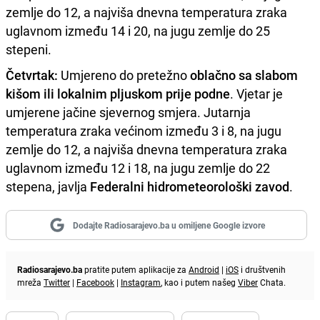
zemlje do 12, a najviša dnevna temperatura zraka
uglavnom između 14 i 20, na jugu zemlje do 25
stepeni.
Četvrtak:
Umjereno do pretežno
oblačno sa slabom
kišom ili lokalnim pljuskom prije podne
. Vjetar je
umjerene jačine sjevernog smjera. Jutarnja
temperatura zraka većinom između 3 i 8, na jugu
zemlje do 12, a najviša dnevna temperatura zraka
uglavnom između 12 i 18, na jugu zemlje do 22
stepena, javlja
Federalni hidrometeorološki zavod
.
Dodajte Radiosarajevo.ba u omiljene Google izvore
Radiosarajevo.ba
pratite putem aplikacije za
Android
|
iOS
i društvenih
mreža
Twitter
|
Facebook
|
Instagram
, kao i putem našeg
Viber
Chata.