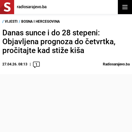
Otvor
/
VIJESTI
/
BOSNA I HERCEGOVINA
Danas sunce i do 28 stepeni:
Objavljena prognoza do četvrtka,
pročitajte kad stiže kiša
27.04.26. 08:13
Radiosarajevo.ba
1