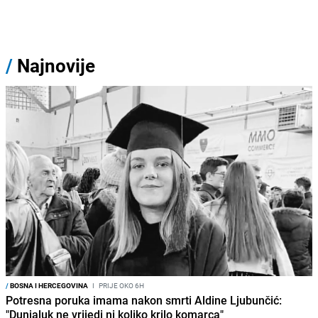
/
Najnovije
/
BOSNA I HERCEGOVINA
I
PRIJE OKO 6H
Potresna poruka imama nakon smrti Aldine Ljubunčić:
"Dunjaluk ne vrijedi ni koliko krilo komarca"