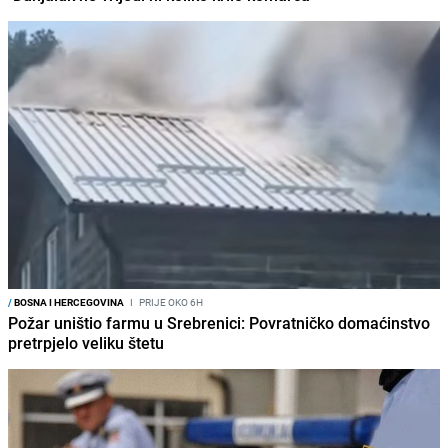
/
BOSNA I HERCEGOVINA
I
PRIJE OKO 6H
Požar uništio farmu u Srebrenici: Povratničko domaćinstvo
pretrpjelo veliku štetu