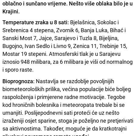
oblačno i sunčano vrijeme. Nešto više oblaka bilo je u
Krajini.
Temperature zraka u 8 sati:
Bjelašnica, Sokolac i
Srebrenica 4 stepena, Zvornik 6, Banja Luka, Bihać i
Sanski Most 7, Jajce, Sarajevo i Tuzla 8, Bijeljina,
Bugojno, Ivan Sedlo i Livno 9, Zenica 11, Trebinje 15,
Mostar 19 stepeni. Atmosferski tlak je u Sarajevu
iznosio 948 milibara, za 6 milibara je viši od normalnog
i sporo raste.
Bioprognoza:
Nastavlja se razdoblje povoljnijih
biometeoroloških prilika, većina populacije biće boljeg
raspoloženja i primjerene radne motivacije. Tegobe
kod hroničnih bolesnika i meteoropata trebale bi se
umanjiti. Poslijepodnevni sati proteći će uz nešto
izraženiji osjet sparine, stoga je poželjno ne pretjerivati
sa aktivnostima. Također, moguće je da kratkotrajni