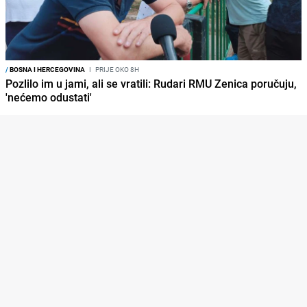
/
BOSNA I HERCEGOVINA
I
PRIJE OKO 8H
Pozlilo im u jami, ali se vratili: Rudari RMU Zenica poručuju,
'nećemo odustati'