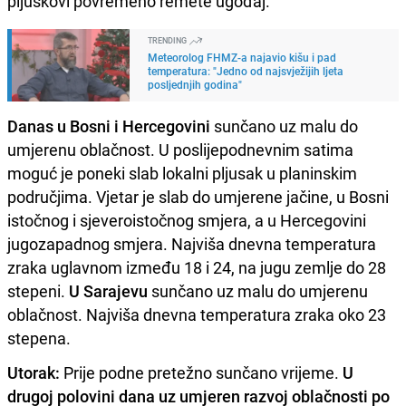
pljuskovi povremeno remete ugođaj.
TRENDING
Meteorolog FHMZ-a najavio kišu i pad
temperatura: "Jedno od najsvježijih ljeta
posljednjih godina"
Danas u Bosni i Hercegovini
sunčano uz malu do
umjerenu oblačnost. U poslijepodnevnim satima
moguć je poneki slab lokalni pljusak u planinskim
područjima. Vjetar je slab do umjerene jačine, u Bosni
istočnog i sjeveroistočnog smjera, a u Hercegovini
jugozapadnog smjera. Najviša dnevna temperatura
zraka uglavnom između 18 i 24, na jugu zemlje do 28
stepeni.
U Sarajevu
sunčano uz malu do umjerenu
oblačnost. Najviša dnevna temperatura zraka oko 23
stepena.
Utorak:
Prije podne pretežno sunčano vrijeme.
U
drugoj polovini dana uz umjeren razvoj oblačnosti po