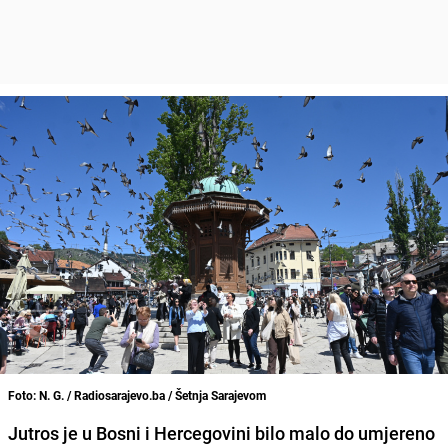
Foto: N. G. / Radiosarajevo.ba / Šetnja Sarajevom
Jutros je u Bosni i Hercegovini bilo malo do umjereno