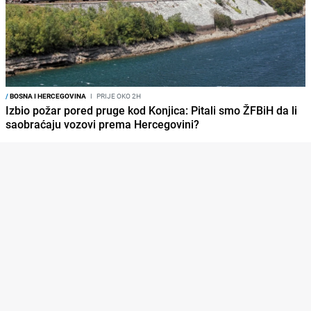
/
BOSNA I HERCEGOVINA
I
PRIJE OKO 2H
Izbio požar pored pruge kod Konjica: Pitali smo ŽFBiH da li
saobraćaju vozovi prema Hercegovini?