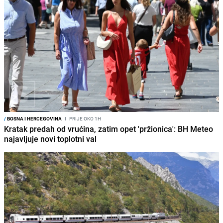
/
BOSNA I HERCEGOVINA
I
PRIJE OKO 1H
Kratak predah od vrućina, zatim opet 'pržionica': BH Meteo
najavljuje novi toplotni val