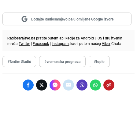
Dodajte Radiosarajevo.ba u omiljene Google izvore
Radiosarajevo.ba
pratite putem aplikacije za
Android
|
iOS
i društvenih
mreža
Twitter
|
Facebook
|
Instagram
, kao i putem našeg
Viber
Chata.
#Nedim Sladić
#vremenska prognoza
#toplo