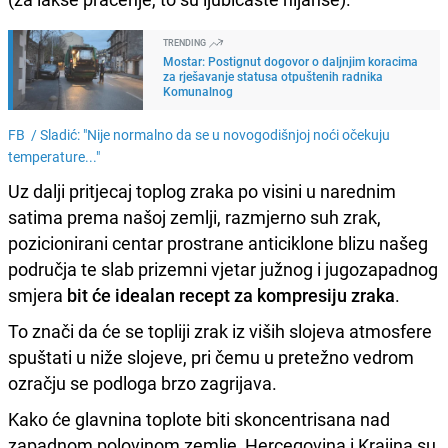
TRENDING
Mostar: Postignut dogovor o daljnjim koracima
za rješavanje statusa otpuštenih radnika
Komunalnog
FB /
Sladić: "Nije normalno da se u novogodišnjoj noći očekuju
temperature..."
Uz dalji pritjecaj toplog zraka po visini u narednim
satima prema našoj zemlji, razmjerno suh zrak,
pozicionirani centar prostrane anticiklone blizu našeg
područja te slab prizemni vjetar južnog i jugozapadnog
smjera
bit će idealan recept za kompresiju zraka
.
To znači da će se topliji zrak iz viših slojeva atmosfere
spuštati u niže slojeve, pri čemu u pretežno vedrom
ozračju se podloga brzo zagrijava.
Kako će glavnina toplote biti skoncentrisana nad
zapadnom polovinom zemlje, Hercegovina i Krajina su