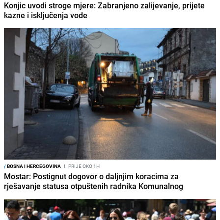
Konjic uvodi stroge mjere: Zabranjeno zalijevanje, prijete
kazne i isključenja vode
/
BOSNA I HERCEGOVINA
I
PRIJE OKO 1H
Mostar: Postignut dogovor o daljnjim koracima za
rješavanje statusa otpuštenih radnika Komunalnog