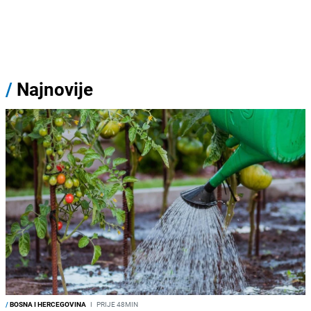
/
Najnovije
/
BOSNA I HERCEGOVINA
I
PRIJE 48MIN