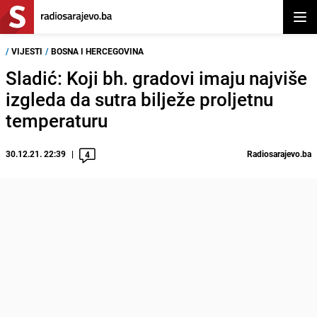
Otvor
/
VIJESTI
/
BOSNA I HERCEGOVINA
Sladić: Koji bh. gradovi imaju najviše
izgleda da sutra bilježe proljetnu
temperaturu
30.12.21. 22:39
Radiosarajevo.ba
4