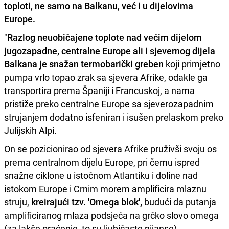
toploti, ne samo na Balkanu, već i u dijelovima
Europe.
"
Razlog neuobičajene toplote nad većim dijelom
jugozapadne, centralne Europe ali i sjevernog dijela
Balkana je snažan termobarički greben
koji primjetno
pumpa vrlo topao zrak sa sjevera Afrike, odakle ga
transportira prema Španiji i Francuskoj, a nama
pristiže preko centralne Europe sa sjeverozapadnim
strujanjem dodatno isfeniran i isušen prelaskom preko
Julijskih Alpi.
On se pozicionirao od sjevera Afrike pruživši svoju os
prema centralnom dijelu Europe, pri čemu ispred
snažne ciklone u istočnom Atlantiku i doline nad
istokom Europe i Crnim morem amplificira mlaznu
struju,
kreirajući tzv. 'Omega blok',
budući da putanja
amplificiranog mlaza podsjeća na grčko slovo omega
(za lakše praćenje, to su ljubičaste nijanse).