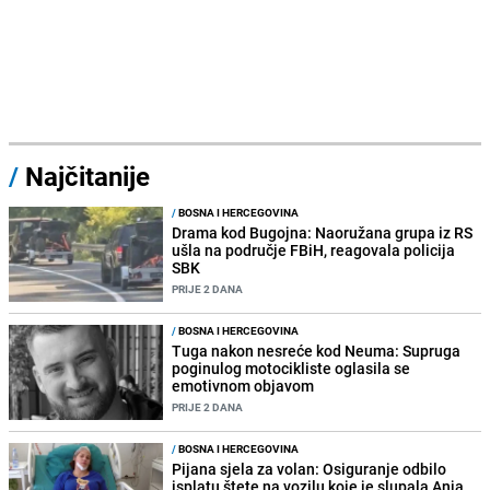
/
Najčitanije
/
BOSNA I HERCEGOVINA
Drama kod Bugojna: Naoružana grupa iz RS
ušla na područje FBiH, reagovala policija
SBK
PRIJE 2 DANA
/
BOSNA I HERCEGOVINA
Tuga nakon nesreće kod Neuma: Supruga
poginulog motocikliste oglasila se
emotivnom objavom
PRIJE 2 DANA
/
BOSNA I HERCEGOVINA
Pijana sjela za volan: Osiguranje odbilo
isplatu štete na vozilu koje je slupala Anja