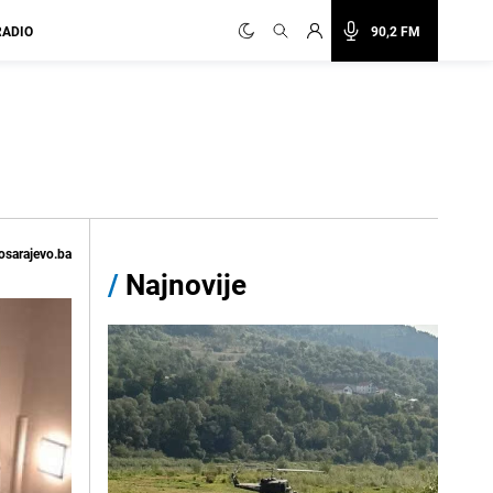
RADIO
90,2 FM
osarajevo.ba
/
Najnovije