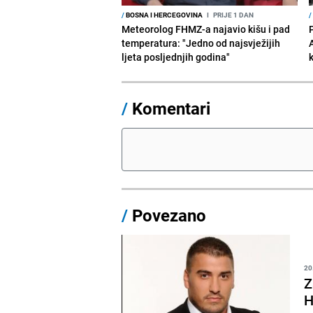
/
BOSNA I HERCEGOVINA
I
PRIJE 1 DAN
/
Meteorolog FHMZ-a najavio kišu i pad
temperatura: "Jedno od najsvježijih
ljeta posljednjih godina"
/
Komentari
/
Povezano
20
Z
H