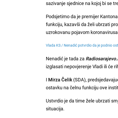
sazivanje sjednice na kojoj bi se tr
Podsjetimo da je premijer Kanton
funkciju, kazavši da želi ubrzati p
uzrokovanu pojavom koronavirusa
Vlada KS /
Nenadić potvrdio da je podnio ost
Nenadić je tada za
Radiosarajevo.
izglasati nepovjerenje Vladi ili će ri
I
Mirza Čelik
(SDA), predsjedavajuć
ostavku na čelnu funkciju ove instit
Ustvrdio je da time žele ubrzati s
situacija.