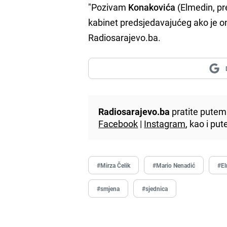
"Pozivam
Konakovića
(Elmedin, pr
kabinet predsjedavajućeg ako je on
Radiosarajevo.ba.
Radiosarajevo.ba
pratite putem 
Facebook
|
Instagram
, kao i p
#Mirza Čelik
#Mario Nenadić
#El
#smjena
#sjednica