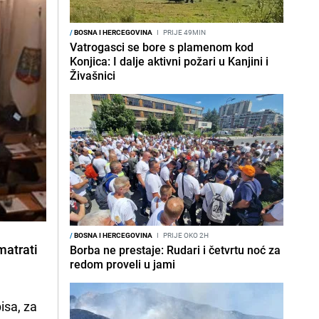
/
BOSNA I HERCEGOVINA
I
PRIJE 49MIN
Vatrogasci se bore s plamenom kod
Konjica: I dalje aktivni požari u Kanjini i
Živašnici
/
BOSNA I HERCEGOVINA
I
PRIJE OKO 2H
matrati
Borba ne prestaje: Rudari i četvrtu noć za
redom proveli u jami
isa, za