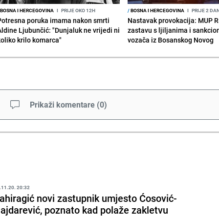
BOSNA I HERCEGOVINA
I
PRIJE OKO 12H
/
BOSNA I HERCEGOVINA
I
PRIJE 2 DA
Potresna poruka imama nakon smrti
Nastavak provokacija: MUP 
Aldine Ljubunčić: "Dunjaluk ne vrijedi ni
zastavu s ljiljanima i sankcio
koliko krilo komarca"
vozača iz Bosanskog Novog
Prikaži komentare
(
0
)
.11.20. 20:32
ahiragić novi zastupnik umjesto Ćosović-
ajdarević, poznato kad polaže zakletvu