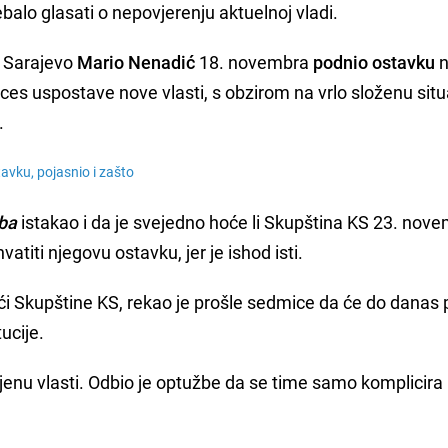
ebalo glasati o nepovjerenju aktuelnoj vladi.
a Sarajevo
Mario Nenadić
18. novembra
podnio ostavku
n
roces uspostave nove vlasti, s obzirom na vrlo složenu situ
.
avku, pojasnio i zašto
ba
istakao i da je svejedno hoće li Skupština KS 23. nov
hvatiti njegovu ostavku, jer je ishod isti.
i Skupštine KS, rekao je prošle sedmice da će do danas p
ucije.
mjenu vlasti. Odbio je optužbe da se time samo komplicira