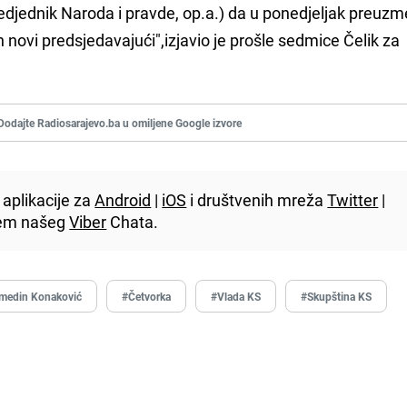
edjednik Naroda i pravde, op.a.) da u ponedjeljak preuzm
 novi predsjedavajući",izjavio je prošle sedmice Čelik za
Dodajte Radiosarajevo.ba u omiljene Google izvore
aplikacije za
Android
|
iOS
i društvenih mreža
Twitter
|
utem našeg
Viber
Chata.
medin Konaković
#Četvorka
#Vlada KS
#Skupština KS