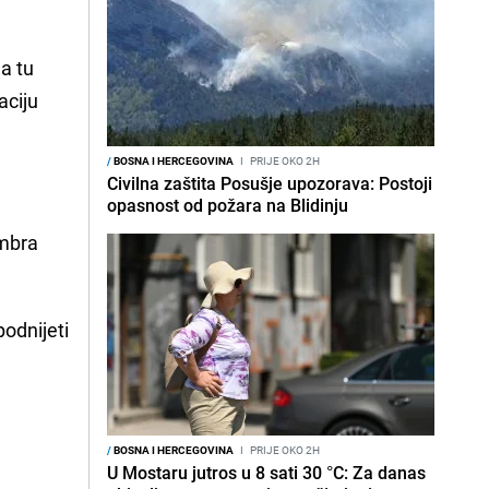
a tu
aciju
/
BOSNA I HERCEGOVINA
I
PRIJE OKO 2H
Civilna zaštita Posušje upozorava: Postoji
opasnost od požara na Blidinju
embra
odnijeti
/
BOSNA I HERCEGOVINA
I
PRIJE OKO 2H
U Mostaru jutros u 8 sati 30 °C: Za danas