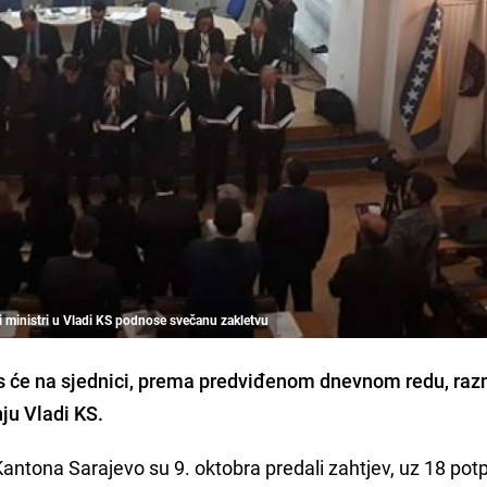
i ministri u Vladi KS podnose svečanu zakletvu
će na sjednici,
prema predviđenom dnevnom redu,
raz
nju Vladi KS
.
antona Sarajevo su 9. oktobra predali zahtjev, uz 18 potp