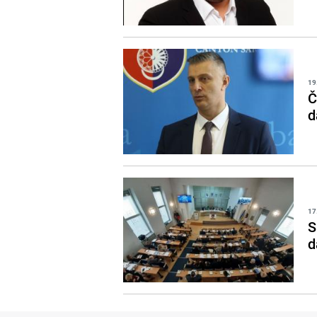
19
Č
d
17
S
d