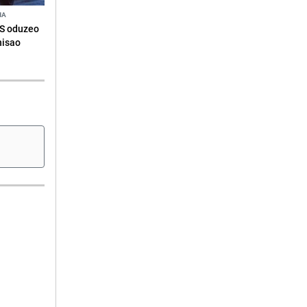
NA
RS oduzeo
nisao