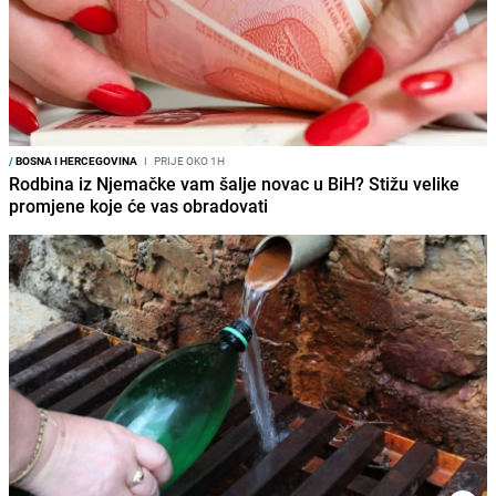
/
BOSNA I HERCEGOVINA
I
PRIJE OKO 1H
Rodbina iz Njemačke vam šalje novac u BiH? Stižu velike
promjene koje će vas obradovati