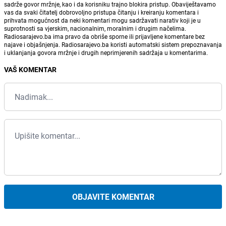
sadrže govor mržnje, kao i da korisniku trajno blokira pristup. Obaviještavamo
vas da svaki čitatelj dobrovoljno pristupa čitanju i kreiranju komentara i
prihvata mogućnost da neki komentari mogu sadržavati narativ koji je u
suprotnosti sa vjerskim, nacionalnim, moralnim i drugim načelima.
Radiosarajevo.ba ima pravo da obriše sporne ili prijavljene komentare bez
najave i objašnjenja. Radiosarajevo.ba koristi automatski sistem prepoznavanja
i uklanjanja govora mržnje i drugih neprimjerenih sadržaja u komentarima.
VAŠ KOMENTAR
OBJAVITE KOMENTAR