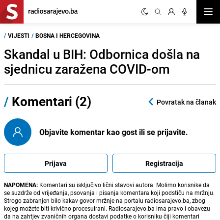
Otvor
/
VIJESTI
/
BOSNA I HERCEGOVINA
Skandal u BIH: Odbornica došla na
sjednicu zaražena COVID-om
/
Komentari (2)
Povratak na članak
Objavite komentar kao gost ili se prijavite.
Prijava
Registracija
NAPOMENA:
Komentari su isključivo lični stavovi autora. Molimo korisnike da
se suzdrže od vrijeđanja, psovanja i pisanja komentara koji podstiču na mržnju.
Strogo zabranjen bilo kakav govor mržnje na portalu radiosarajevo.ba, zbog
kojeg možete biti krivično procesuirani. Radiosarajevo.ba ima pravo i obavezu
da na zahtjev zvaničnih organa dostavi podatke o korisniku čiji komentari