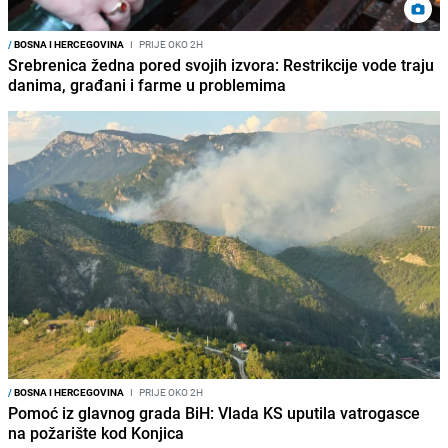
/
BOSNA I HERCEGOVINA
I
PRIJE OKO 2H
Srebrenica žedna pored svojih izvora: Restrikcije vode traju
danima, građani i farme u problemima
/
BOSNA I HERCEGOVINA
I
PRIJE OKO 2H
Pomoć iz glavnog grada BiH: Vlada KS uputila vatrogasce
na požarište kod Konjica