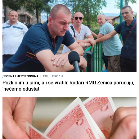
/
BOSNA I HERCEGOVINA
I
PRIJE OKO 1H
Pozlilo im u jami, ali se vratili: Rudari RMU Zenica poručuju,
'nećemo odustati'