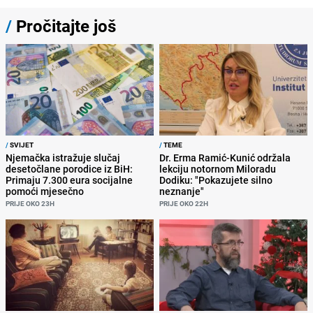
/
Pročitajte još
/
SVIJET
/
TEME
Njemačka istražuje slučaj
Dr. Erma Ramić-Kunić održala
desetočlane porodice iz BiH:
lekciju notornom Miloradu
Primaju 7.300 eura socijalne
Dodiku: "Pokazujete silno
pomoći mjesečno
neznanje"
PRIJE OKO 23H
PRIJE OKO 22H