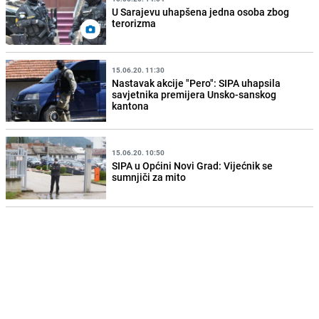
U Sarajevu uhapšena jedna osoba zbog
terorizma
15.06.20. 11:30
Nastavak akcije "Pero": SIPA uhapsila
savjetnika premijera Unsko-sanskog
kantona
15.06.20. 10:50
SIPA u Općini Novi Grad: Vijećnik se
sumnjiči za mito