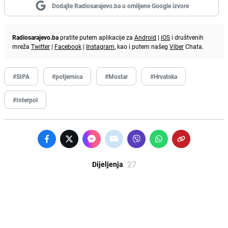
Dodajte Radiosarajevo.ba u omiljene Google izvore
Radiosarajevo.ba
pratite putem aplikacije za
Android
|
iOS
i društvenih
mreža
Twitter
|
Facebook
|
Instagram
, kao i putem našeg
Viber
Chata.
#SIPA
#potjernica
#Mostar
#Hrvatska
#Interpol
27
Dijeljenja