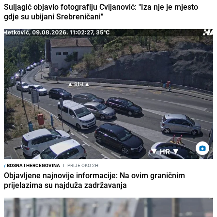
Suljagić objavio fotografiju Cvijanović: "Iza nje je mjesto
gdje su ubijani Srebreničani"
/
BOSNA I HERCEGOVINA
I
PRIJE OKO 2H
Objavljene najnovije informacije: Na ovim graničnim
prijelazima su najduža zadržavanja