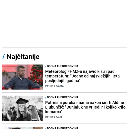
/
Najčitanije
/
BOSNA I HERCEGOVINA
Meteorolog FHMZ-a najavio kišu i pad
temperatura: "Jedno od najsvježijih ljeta
posljednjih godina"
PRIJE 2 DANA
/
BOSNA I HERCEGOVINA
Potresna poruka imama nakon smrti Aldine
Ljubunčić: "Dunjaluk ne vrijedi ni koliko krilo
komarca"
PRIJE 1 DAN
/
BOSNA I HERCEGOVINA