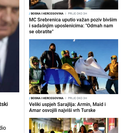
/
BOSNA I HERCEGOVINA
I
PRIJE OKO 3H
MC Srebrenica uputio važan poziv bivšim
i sadašnjim uposlenicima: "Odmah nam
se obratite"
/
BOSNA I HERCEGOVINA
I
PRIJE OKO 3H
tski
Veliki uspjeh Sarajlija: Armin, Maid i
Amar osvojili najviši vrh Turske
dio