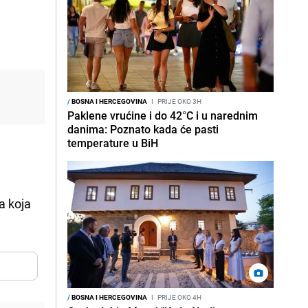
/
BOSNA I HERCEGOVINA
I
PRIJE OKO 3H
Paklene vrućine i do 42°C i u narednim
danima: Poznato kada će pasti
temperature u BiH
 a koja
/
BOSNA I HERCEGOVINA
I
PRIJE OKO 4H