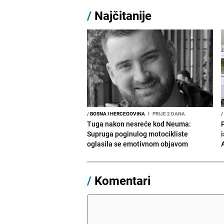
/
Najčitanije
/
BOSNA I HERCEGOVINA
I
PRIJE 2 DANA
/
Tuga nakon nesreće kod Neuma:
Supruga poginulog motocikliste
i
oglasila se emotivnom objavom
/
Komentari