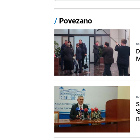
/
Povezano
08
D
M
07
S
'
B