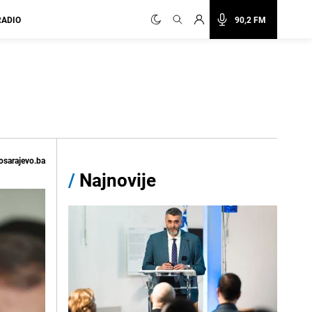
RADIO
90,2 FM
osarajevo.ba
/
Najnovije