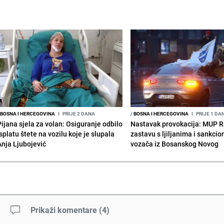
BOSNA I HERCEGOVINA
I
PRIJE 2 DANA
/
BOSNA I HERCEGOVINA
I
PRIJE 1 DA
Pijana sjela za volan: Osiguranje odbilo
Nastavak provokacija: MUP 
splatu štete na vozilu koje je slupala
zastavu s ljiljanima i sankcio
Anja Ljubojević
vozača iz Bosanskog Novog
Prikaži komentare
(
4
)