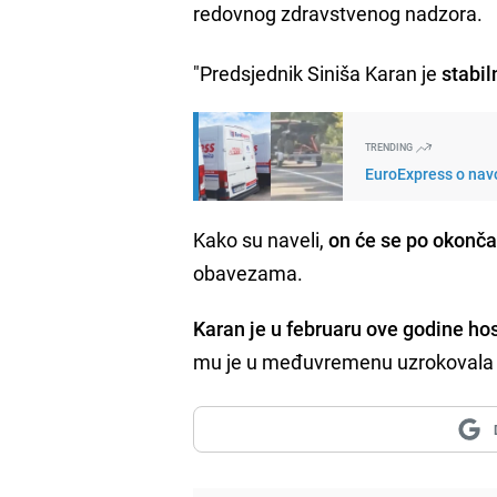
redovnog zdravstvenog nadzora.
"Predsjednik Siniša Karan je
stabil
TRENDING
EuroExpress o navo
Kako su naveli,
on će se po okonča
obavezama.
Karan je u februaru ove godine ho
mu je u međuvremenu uzrokovala 