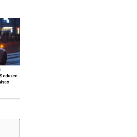
N
RS oduzeo
nisao