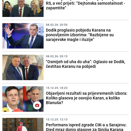
RS, a već prijeti: "Dejtonska samostalnost -
zapamtite"
08.02.26. 20:50
Dodik proglasio pobjedu Karana na
ponovljenim izborima: "Razbijene su
sarajevske magle i iluzije"
08.02.26. 20:15
"Osmijeh od uha do uha": Oglasio se Dodik,
čestitao Karanu na pobjedi
15.12.25. 18:23
Objavljeni rezultati sa prijevremenih izbora:
Koliko glasova je osvojio Karan, a koliko
Blanuša?
15.12.25. 12:13
Performans ispred zgrade CIK-a u Sarajevu:
Djed mraz donio glasove za Sinišu Karana