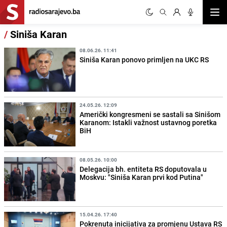
Otvor
/
Siniša Karan
08.06.26. 11:41
Siniša Karan ponovo primljen na UKC RS
24.05.26. 12:09
Američki kongresmeni se sastali sa Sinišom
Karanom: Istakli važnost ustavnog poretka
BiH
08.05.26. 10:00
Delegacija bh. entiteta RS doputovala u
Moskvu: "Siniša Karan prvi kod Putina"
15.04.26. 17:40
Pokrenuta inicijativa za promjenu Ustava RS