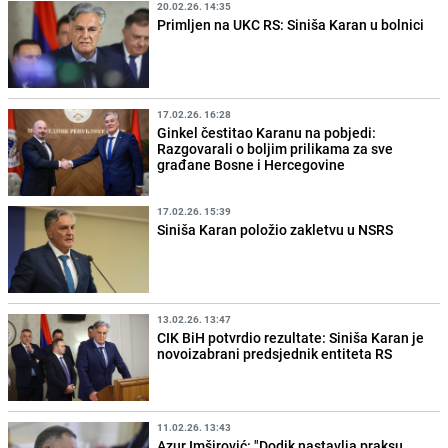
20.02.26. 14:35
Primljen na UKC RS: Siniša Karan u bolnici
17.02.26. 16:28
Ginkel čestitao Karanu na pobjedi:
Razgovarali o boljim prilikama za sve
građane Bosne i Hercegovine
17.02.26. 15:39
Siniša Karan položio zakletvu u NSRS
13.02.26. 13:47
CIK BiH potvrdio rezultate: Siniša Karan je
novoizabrani predsjednik entiteta RS
11.02.26. 13:43
Azur Imširović: "Dodik nastavlja praksu