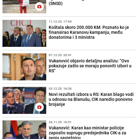
(SNSD)
11.12.25. 17:54
Koštala skoro 200.000 KM: Poznato ko je
finansirao Karanovu kampanju, među
donatorima i 3 ministra
07.12.25. 20:41
Vukanović objavio detaljnu analizu: "Ovo
pokazuje zašto se moraju ponoviti izbori u
RS"
03.12.25. 16:30
Novi rezultati izbora u RS: Karan blago vodi
u odnosu na Blanušu, CIK naredio ponovno
brojanje
26.11.25. 16:51
Vukanović: Karan kao ministar policije
zaposlio suprugu predsjednika CIK-a za
svoju savjetnicu