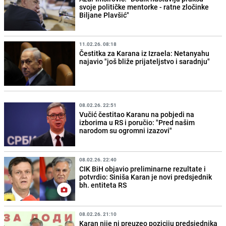
svoje političke mentorke - ratne zločinke
Biljane Plavšić"
11.02.26. 08:18
Čestitka za Karana iz Izraela: Netanyahu
najavio "još bliže prijateljstvo i saradnju"
08.02.26. 22:51
Vučić čestitao Karanu na pobjedi na
izborima u RS i poručio: "Pred našim
narodom su ogromni izazovi"
08.02.26. 22:40
CIK BiH objavio preliminarne rezultate i
potvrdio: Siniša Karan je novi predsjednik
bh. entiteta RS
08.02.26. 21:10
Karan nije ni preuzeo poziciju predsjednika