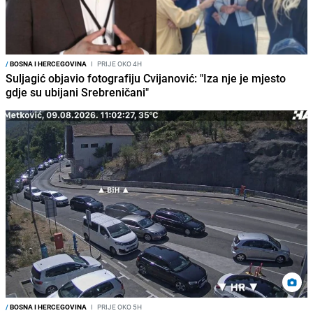
/
BOSNA I HERCEGOVINA
I
PRIJE OKO 4H
Suljagić objavio fotografiju Cvijanović: "Iza nje je mjesto
gdje su ubijani Srebreničani"
/
BOSNA I HERCEGOVINA
I
PRIJE OKO 5H