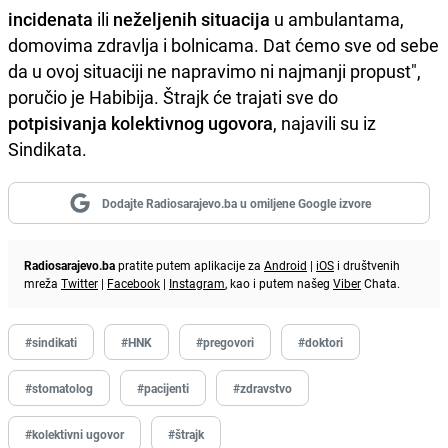
incidenata
ili
neželjenih
situacija
u ambulantama,
domovima zdravlja i bolnicama. Dat ćemo sve od sebe
da u ovoj situaciji ne napravimo ni najmanji propust",
poručio je Habibija. Štrajk će trajati sve do
potpisivanja kolektivnog ugovora
, najavili su iz
Sindikata.
Dodajte Radiosarajevo.ba u omiljene Google izvore
Radiosarajevo.ba
pratite putem aplikacije za
Android
|
iOS
i društvenih
mreža
Twitter
|
Facebook
|
Instagram
, kao i putem našeg
Viber
Chata.
#sindikati
#HNK
#pregovori
#doktori
#stomatolog
#pacijenti
#zdravstvo
#kolektivni ugovor
#štrajk