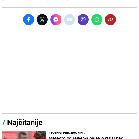
/
Najčitanije
/
BOSNA I HERCEGOVINA
Meteorolog FHMZ-a najavio kišu i pad