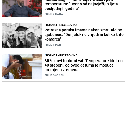
temperatura: "Jedno od najsvježijih ljeta
posljednjih godina"
PRIJE 2 DANA
/
BOSNA I HERCEGOVINA
Potresna poruka imama nakon smrti Aldine
Ljubunčić: "Dunjaluk ne vrijedi ni koliko krilo
komarca"
PRIJE 1 DAN
/
BOSNA I HERCEGOVINA
Stiže novi toplotni val: Temperature idu i do
40 stepeni, od ovog datuma je moguća
promjena vremena
PRIJE OKO 23H