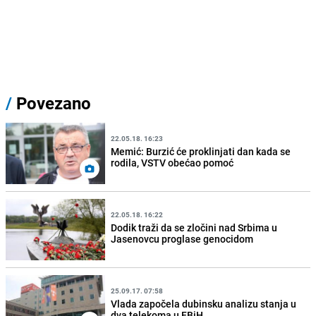
/
Povezano
22.05.18. 16:23
Memić: Burzić će proklinjati dan kada se
rodila, VSTV obećao pomoć
22.05.18. 16:22
Dodik traži da se zločini nad Srbima u
Jasenovcu proglase genocidom
25.09.17. 07:58
Vlada započela dubinsku analizu stanja u
dva telekoma u FBiH