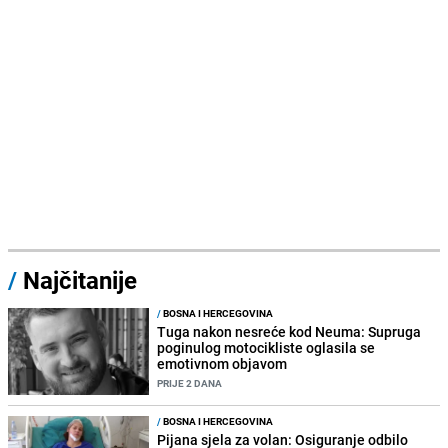
/
Najčitanije
/
BOSNA I HERCEGOVINA
Tuga nakon nesreće kod Neuma: Supruga
poginulog motocikliste oglasila se
emotivnom objavom
PRIJE 2 DANA
/
BOSNA I HERCEGOVINA
Pijana sjela za volan: Osiguranje odbilo