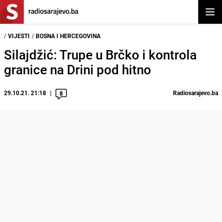
Otvor
/
VIJESTI
/
BOSNA I HERCEGOVINA
Silajdžić: Trupe u Brčko i kontrola
granice na Drini pod hitno
29.10.21. 21:18
Radiosarajevo.ba
8