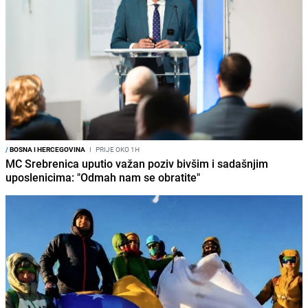
/
BOSNA I HERCEGOVINA
I
PRIJE OKO 1H
MC Srebrenica uputio važan poziv bivšim i sadašnjim
uposlenicima: "Odmah nam se obratite"