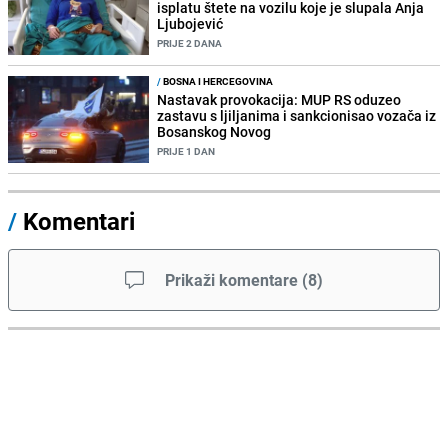
isplatu štete na vozilu koje je slupala Anja
Ljubojević
PRIJE 2 DANA
/
BOSNA I HERCEGOVINA
Nastavak provokacija: MUP RS oduzeo
zastavu s ljiljanima i sankcionisao vozača iz
Bosanskog Novog
PRIJE 1 DAN
/
Komentari
Prikaži komentare
(
8
)