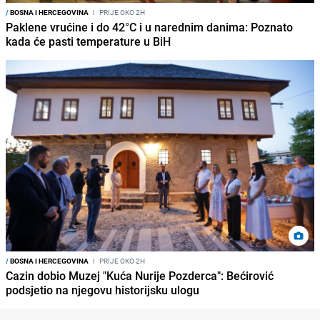
/
BOSNA I HERCEGOVINA
I
PRIJE OKO 2H
Paklene vrućine i do 42°C i u narednim danima: Poznato
kada će pasti temperature u BiH
/
BOSNA I HERCEGOVINA
I
PRIJE OKO 2H
Cazin dobio Muzej "Kuća Nurije Pozderca": Bećirović
podsjetio na njegovu historijsku ulogu