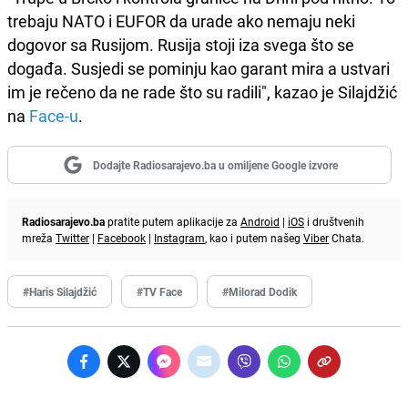
trebaju NATO i EUFOR da urade ako nemaju neki
dogovor sa Rusijom. Rusija stoji iza svega što se
događa. Susjedi se pominju kao garant mira a ustvari
im je rečeno da ne rade što su radili", kazao je Silajdžić
na
Face-u
.
Dodajte Radiosarajevo.ba u omiljene Google izvore
Radiosarajevo.ba
pratite putem aplikacije za
Android
|
iOS
i društvenih
mreža
Twitter
|
Facebook
|
Instagram
, kao i putem našeg
Viber
Chata.
#Haris Silajdžić
#TV Face
#Milorad Dodik