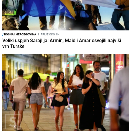
/
BOSNA I HERCEGOVINA
I
PRIJE OKO 1H
Veliki uspjeh Sarajlija: Armin, Maid i Amar osvojili najviši
vrh Turske