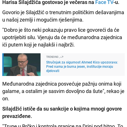
Harisa Silajdžića
gostovao je večeras na
Face TV
-u.
Govorio je Silajdžić o trenutnim političkim dešavanjima
u našoj zemlji i mogućim rješenjima.
"Dobro je što neki pokazuju pravo lice govoreći da će
upotrijebiti silu. Vjeruju da će međunarodna zajednica
ići putem koji je najlakši i najbrži.
TRENDING
Stručnjak za sigurnost Ahmed Kico upozorava:
Pred nama je burna jesen, institucije moraju
djelovati
Međunarodna zajednica posvećuje pažnju onima koji
galame, a ostalim je sasvim dovoljno da šute", rekao je
on.
Silajdžić ističe da su sankcije o kojima mnogi govore
prevaziđene.
"Trupe u Brčko i kontrola granice na Drini pod hitno. To