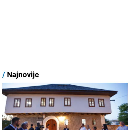
/
Najnovije