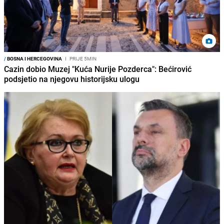
/
BOSNA I HERCEGOVINA
I
PRIJE 5MIN
Cazin dobio Muzej "Kuća Nurije Pozderca": Bećirović
podsjetio na njegovu historijsku ulogu