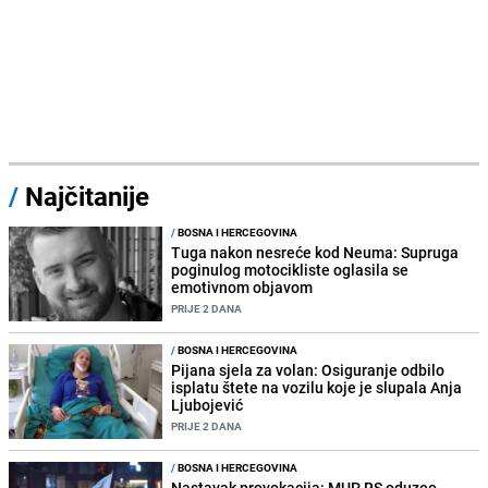
/
Najčitanije
/
BOSNA I HERCEGOVINA
Tuga nakon nesreće kod Neuma: Supruga
poginulog motocikliste oglasila se
emotivnom objavom
PRIJE 2 DANA
/
BOSNA I HERCEGOVINA
Pijana sjela za volan: Osiguranje odbilo
isplatu štete na vozilu koje je slupala Anja
Ljubojević
PRIJE 2 DANA
/
BOSNA I HERCEGOVINA
Nastavak provokacija: MUP RS oduzeo