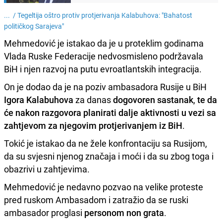
... /
Tegeltija oštro protiv protjerivanja Kalabuhova: "Bahatost
političkog Sarajeva"
Mehmedović je istakao da je u proteklim godinama
Vlada Ruske Federacije nedvosmisleno podržavala
BiH i njen razvoj na putu evroatlantskih integracija.
On je dodao da je na poziv ambasadora Rusije u BiH
Igora Kalabuhova
za danas
dogovoren sastanak
,
te da
će nakon razgovora planirati dalje aktivnosti u vezi sa
zahtjevom za njegovim protjerivanjem iz BiH
.
Tokić je istakao da ne žele konfrontaciju sa Rusijom,
da su svjesni njenog značaja i moći i da su zbog toga i
obazrivi u zahtjevima.
Mehmedović je nedavno pozvao na velike proteste
pred ruskom Ambasadom i zatražio da se ruski
ambasador proglasi
personom non grata
.