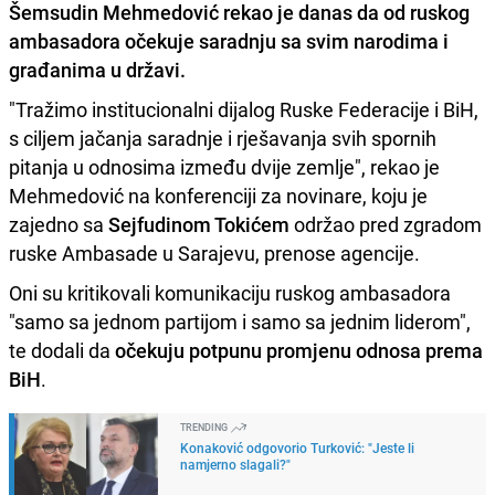
Šemsudin Mehmedović
rekao je danas
da od ruskog
ambasadora očekuje saradnju sa svim narodima i
građanima u državi
.
"Tražimo institucionalni dijalog Ruske Federacije i BiH,
s ciljem jačanja saradnje i rješavanja svih spornih
pitanja u odnosima između dvije zemlje", rekao je
Mehmedović na konferenciji za novinare, koju je
zajedno sa
Sejfudinom Tokićem
održao pred zgradom
ruske Ambasade u Sarajevu, prenose agencije.
Oni su kritikovali komunikaciju ruskog ambasadora
"samo sa jednom partijom i samo sa jednim liderom",
te dodali da
očekuju potpunu promjenu odnosa prema
BiH
.
TRENDING
Konaković odgovorio Turković: "Jeste li
namjerno slagali?"