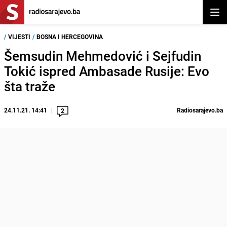
Otvor
/
VIJESTI
/
BOSNA I HERCEGOVINA
Šemsudin Mehmedović i Sejfudin
Tokić ispred Ambasade Rusije: Evo
šta traže
24.11.21. 14:41
Radiosarajevo.ba
2