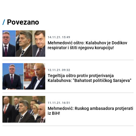
/
Povezano
14.11.21. 15:49
Mehmedović oštro: Kalabuhov je Dodikov
respirator i štiti njegovu korupciju!
12.11.21. 09:32
Tegeltija oštro protiv protjerivanja
Kalabuhova: "Bahatost političkog Sarajeva"
11.11.21. 16:51
Mehmedović: Ruskog ambasadora protjerati
iz BiH!