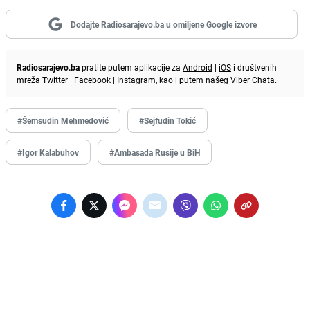
Dodajte Radiosarajevo.ba u omiljene Google izvore
Radiosarajevo.ba
pratite putem aplikacije za
Android
|
iOS
i društvenih
mreža
Twitter
|
Facebook
|
Instagram
, kao i putem našeg
Viber
Chata.
#Šemsudin Mehmedović
#Sejfudin Tokić
#Igor Kalabuhov
#Ambasada Rusije u BiH