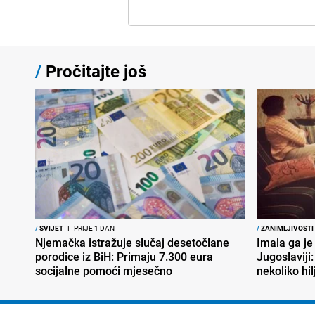
/
Pročitajte još
/
SVIJET
I
PRIJE 1 DAN
/
ZANIMLJIVOSTI
Njemačka istražuje slučaj desetočlane
Imala ga je
porodice iz BiH: Primaju 7.300 eura
Jugoslaviji:
socijalne pomoći mjesečno
nekoliko hi