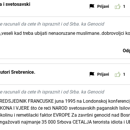
a i svetosavski
Prijavi
1
e racunali da cete ih ispraznit i od Srba. ka Genocid
eseli kad treba ubijati nenaoruzane muslimane..dobrovoljci kol
Odg
utori Srebrenice.
Prijavi
1
e racunali da cete ih ispraznit i od Srba. ka Genocid
REDSJEDNIK FRANCUSKE juna 1995 na Londonskoj konferencij
ONA I VJERE što će reći NAROD svetosavskih paganskih Isilo
 okolinu i remetilacki faktor EVROPE Za završni genocid nad Bo
angažovati najmanje 35 000 Srbova CETALJA terorista idiota i 