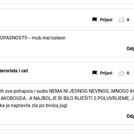
Prijavi
0
 OPASNOSTI!--- mub.me/osteon
Odg
erorista i cet
Prijavi
0
h.Da ih sve pohapsis i sudis NEMA NI JEDNOG NEVINOG..MNOGO I
AKOBOGDA...A NAJBOLJE BI BILO RIJEŠITI 2.POLUVRIJEME, 
a je napravila zla po bivšoj jugi
Odg