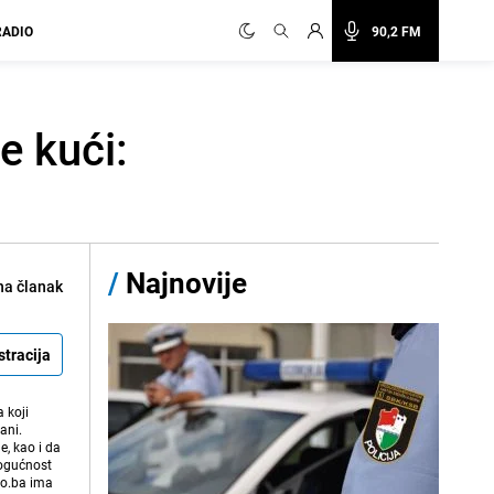
RADIO
90,2 FM
e kući:
/
Najnovije
na članak
stracija
 koji
ani.
e, kao i da
mogućnost
vo.ba ima