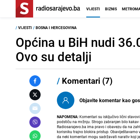
VIJESTI
BIZNIS
METROMA
/
VIJESTI
/
BOSNA I HERCEGOVINA
Općina u BiH nudi 36.
Ovo su detalji
/
Komentari (7)
Objavite komentar kao gost i
NAPOMENA:
Komentari su isključivo lični stavov
podstiču na mržnju. Strogo zabranjen bilo kakav 
Radiosarajevo.ba ima pravo i obavezu da na zahtj
korisniku trajno blokira pristup. Obaviještavamo 
da neki komentari mogu sadržavati narativ koji j