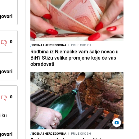
ovori
0
/
BOSNA I HERCEGOVINA
I
PRIJE OKO 2H
Rodbina iz Njemačke vam šalje novac u
BiH? Stižu velike promjene koje će vas
obradovati
ovori
0
niku
ovori
/
BOSNA I HERCEGOVINA
I
PRIJE OKO 3H