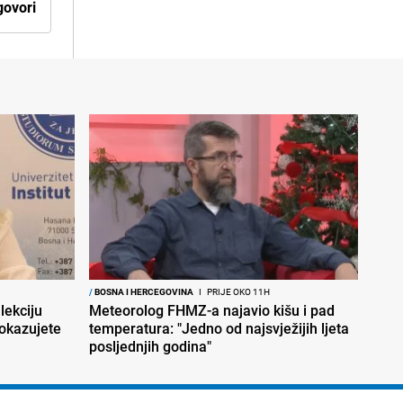
ovori
/
BOSNA I HERCEGOVINA
I
PRIJE OKO 11H
lekciju
Meteorolog FHMZ-a najavio kišu i pad
okazujete
temperatura: "Jedno od najsvježijih ljeta
posljednjih godina"