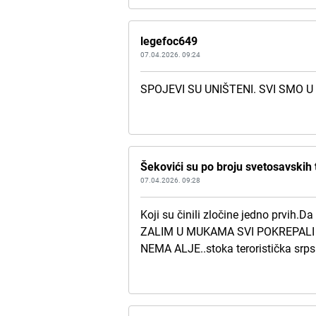
legefoc649
07.04.2026. 09:24
SPOJEVI SU UNIŠTENI. SVI SMO U
Šekovići su po broju svetosavskih t
07.04.2026. 09:28
Koji su činili zločine jedno prvi
ZALIM U MUKAMA SVI POKREPALI 
NEMA ALJE..stoka teroristička srpsk