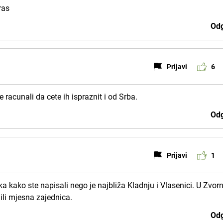
ras
Odg
Prijavi
6
e racunali da cete ih ispraznit i od Srba.
Odg
Prijavi
1
ka kako ste napisali nego je najbliža Kladnju i Vlasenici. U Zvor
ili mjesna zajednica.
Odg