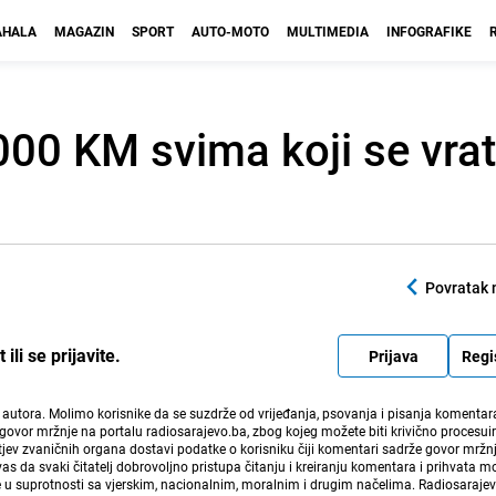
HALA
MAGAZIN
SPORT
AUTO-MOTO
MULTIMEDIA
INFOGRAFIKE
000 KM svima koji se vrat
Povratak 
li se prijavite.
Prijava
Regi
i autora. Molimo korisnike da se suzdrže od vrijeđanja, psovanja i pisanja komentara
govor mržnje na portalu radiosarajevo.ba, zbog kojeg možete biti krivično procesuir
ev zvaničnih organa dostavi podatke o korisniku čiji komentari sadrže govor mržnj
vas da svaki čitatelj dobrovoljno pristupa čitanju i kreiranju komentara i prihvata 
e u suprotnosti sa vjerskim, nacionalnim, moralnim i drugim načelima. Radiosaraje