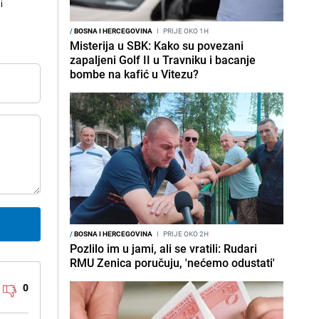
i
/
BOSNA I HERCEGOVINA
I
PRIJE OKO 1H
Misterija u SBK: Kako su povezani
zapaljeni Golf II u Travniku i bacanje
bombe na kafić u Vitezu?
/
BOSNA I HERCEGOVINA
I
PRIJE OKO 2H
Pozlilo im u jami, ali se vratili: Rudari
RMU Zenica poručuju, 'nećemo odustati'
0