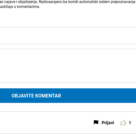
bez najave i objašnjenja. Radiosarajevo.ba koristi automatski sistem prepoznavanja 
 sadržaja u komentarima.
OBJAVITE KOMENTAR
Prijavi
1