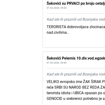
Šekovići su PRVACI po broju cetalj
07.04.2026. 09:33
Kad ste ih praznili od Bosnjaka nist
TERORISTA dobrovoljaca zlocinaca,v
nad.civilima..
Šekovići Pelemis 10.div.vod.egzek
07.04.2026. 09:43
Kad ste ih praznili od Bosnjaka nist
VELIKO evropsko ime ŽAK ŠIRAK P
reče SRBI SU NAROD BEZ REDA ZAK
terorista idiota i UBICA opasan po
GENOCID u srebrenici potrebno je 