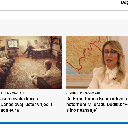
Odg
I
PRIJE OKO 15H
/
TEME
I
PRIJE OKO 22H
 skoro svaka kuća u
Dr. Erma Ramić-Kunić održala 
 Danas ovaj luster vrijedi i
notornom Miloradu Dodiku: "P
ljada eura
silno neznanje"