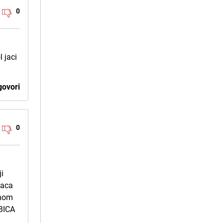
0
 jaci
ovori
0
i
vaca
snom
UBICA