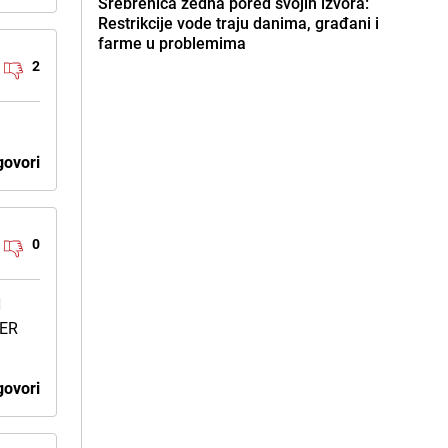
Srebrenica žedna pored svojih izvora:
Restrikcije vode traju danima, građani i
farme u problemima
2
ovori
0
H
JER
ovori