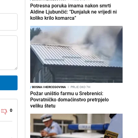
Potresna poruka imama nakon smrti
Aldine Ljubunčić: "Dunjaluk ne vrijedi ni
koliko krilo komarca"
/
BOSNA I HERCEGOVINA
I
PRIJE OKO 7H
Požar uništio farmu u Srebrenici:
Povratničko domaćinstvo pretrpjelo
veliku štetu
0