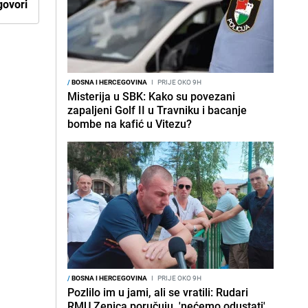
ovori
/
BOSNA I HERCEGOVINA
I
PRIJE OKO 9H
Misterija u SBK: Kako su povezani
zapaljeni Golf II u Travniku i bacanje
bombe na kafić u Vitezu?
/
BOSNA I HERCEGOVINA
I
PRIJE OKO 9H
Pozlilo im u jami, ali se vratili: Rudari
RMU Zenica poručuju, 'nećemo odustati'