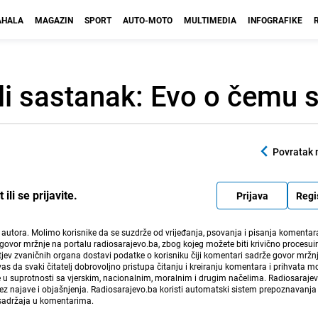
HALA
MAGAZIN
SPORT
AUTO-MOTO
MULTIMEDIA
INFOGRAFIKE
li sastanak: Evo o čemu s
Povratak 
li se prijavite.
Prijava
Regi
i autora. Molimo korisnike da se suzdrže od vrijeđanja, psovanja i pisanja komentara
govor mržnje na portalu radiosarajevo.ba, zbog kojeg možete biti krivično procesuir
ev zvaničnih organa dostavi podatke o korisniku čiji komentari sadrže govor mržnj
vas da svaki čitatelj dobrovoljno pristupa čitanju i kreiranju komentara i prihvata 
e u suprotnosti sa vjerskim, nacionalnim, moralnim i drugim načelima. Radiosaraje
bez najave i objašnjenja. Radiosarajevo.ba koristi automatski sistem prepoznavanja 
 sadržaja u komentarima.