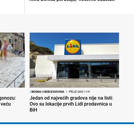
/
BOSNA I HERCEGOVINA
I
PRIJE OKO 11H
ogonozu:
Jedan od najvećih gradova nije na listi:
 veću
Ovo su lokacije prvih Lidl prodavnica u
BiH