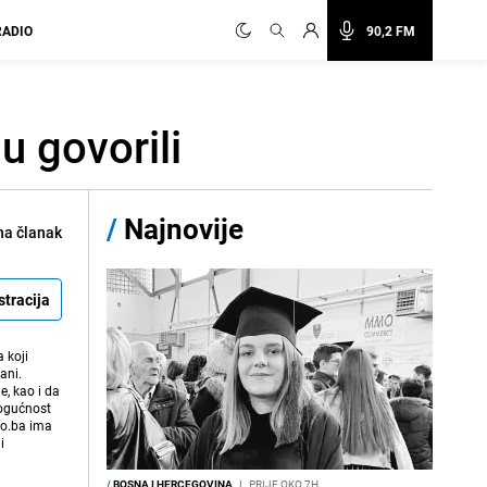
RADIO
90,2 FM
u govorili
/
Najnovije
na članak
stracija
 koji
ani.
e, kao i da
mogućnost
vo.ba ima
i
/
BOSNA I HERCEGOVINA
I
PRIJE OKO 7H