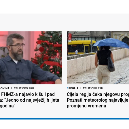
GOVINA
I
PRIJE OKO 18H
/
REGIJA
I
PRIJE OKO 13H
 FHMZ-a najavio kišu i pad
Cijela regija čeka njegovu pr
: "Jedno od najsvježijih ljeta
Poznati meteorolog najavljuje
 godina"
promjenu vremena