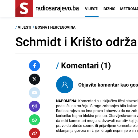
VIJESTI
BIZNIS
METROMA
/
VIJESTI
/
BOSNA I HERCEGOVINA
Schmidt i Krišto održa
/
Komentari (1)
Objavite komentar kao gost i
NAPOMENA:
Komentari su isključivo lični stavov
podstiču na mržnju. Strogo zabranjen bilo kakav 
Radiosarajevo.ba ima pravo i obavezu da na zahtj
korisniku trajno blokira pristup. Obaviještavamo 
da neki komentari mogu sadržavati narativ koji j
pravo da obriše sporne ili prijavljene komentare 
uklanjanja govora mržnje i drugih neprimjerenih