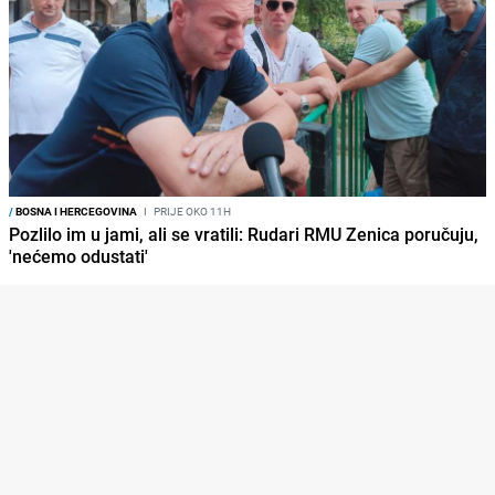
/
BOSNA I HERCEGOVINA
I
PRIJE OKO 11H
Pozlilo im u jami, ali se vratili: Rudari RMU Zenica poručuju,
'nećemo odustati'