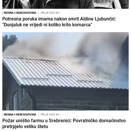
/
BOSNA I HERCEGOVINA
I
PRIJE OKO 8H
Potresna poruka imama nakon smrti Aldine Ljubunčić:
"Dunjaluk ne vrijedi ni koliko krilo komarca"
/
BOSNA I HERCEGOVINA
I
PRIJE OKO 9H
Požar uništio farmu u Srebrenici: Povratničko domaćinstvo
pretrpjelo veliku štetu