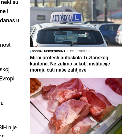
 neki su
ne i
danas u
tnost
/
BOSNA I HERCEGOVINA
I
PRIJE OKO 3H
.
Mirni protesti autoškola Tuzlanskog
kantona: Ne želimo sukob, institucije
skoj
moraju čuti naše zahtjeve
 Evropi
 u
BiH nije
st,