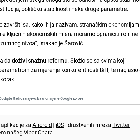
stitucija, političku stabilnost i neke druge parametre.
 završiti sa, kako ih ja nazivam, stranačkim ekonomijama
nje ključnih ekonomskih mjera moramo ograničiti i oni n
azumnog nivoa“, istakao je Šarović.
ra da doživi snažnu reformu
. Složio se sa svima koji
parametrom za mjerenje konkurentnosti BiH, te naglasio 
skorak.
Dodajte Radiosarajevo.ba u omiljene Google izvore
aplikacije za
Android
|
iOS
i društvenih mreža
Twitter
|
utem našeg
Viber
Chata.