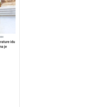
20H
erature idu
ma je