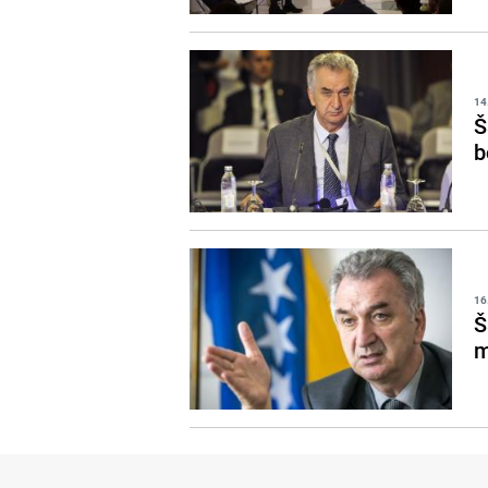
14
Š
b
16
Š
m