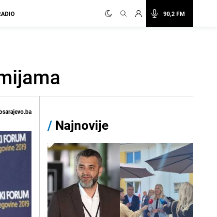
RADIO
90,2 FM
omijama
osarajevo.ba
/
Najnovije