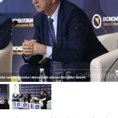
nistar vanjske trgovine i ekonomskih odnosa BiH Mirko Šarović