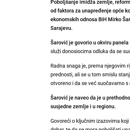
Poboljšanje imidža zemlje,
reforma
od faktora za unapređenje
opće ko
ekonomskih odnosa BiH
Mirko Šar
Sarajevu.
Šarović je govorio u okviru panel
služi donosiocima odluka da se suo
Radna snaga je, prema njegovim ri
prednosti, ali se u tom smislu stan
otvoreno i da se već suočavamo s
Šarović je naveo da je u prethodn
susjedne zemlje i u regionu.
Govoreći o ključnim izazovima koji
dobar, te da se mora poboljšati u