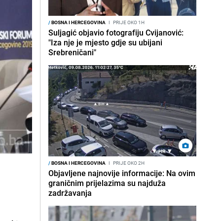
/
BOSNA I HERCEGOVINA
I
PRIJE OKO 1H
Suljagić objavio fotografiju Cvijanović:
"Iza nje je mjesto gdje su ubijani
Srebreničani"
/
BOSNA I HERCEGOVINA
I
PRIJE OKO 2H
Objavljene najnovije informacije: Na ovim
graničnim prijelazima su najduža
zadržavanja