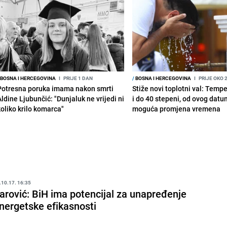
BOSNA I HERCEGOVINA
I
PRIJE 1 DAN
/
BOSNA I HERCEGOVINA
I
PRIJE OKO 
Potresna poruka imama nakon smrti
Stiže novi toplotni val: Temp
Aldine Ljubunčić: "Dunjaluk ne vrijedi ni
i do 40 stepeni, od ovog datu
koliko krilo komarca"
moguća promjena vremena
.10.17. 16:35
arović: BiH ima potencijal za unapređenje
nergetske efikasnosti