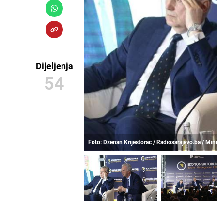
Dijeljenja
54
Foto: Dženan Kriještorac / Radiosarajevo.ba / Mi