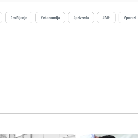
#mišljenje
#ekonomija
#privreda
#BiH
#porezi