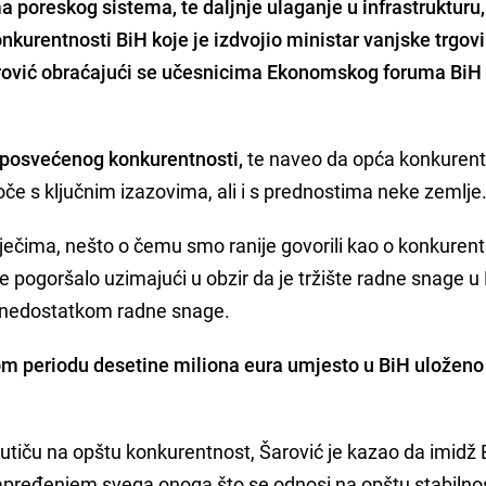
 poreskog sistema, te daljnje ulaganje u infrastrukturu,
nkurentnosti BiH
koje je izdvojio ministar vanjske trgovi
ović
obraćajući se učesnicima
Ekonomskog foruma BiH
a posvećenog konkurentnosti,
te naveo da opća konkuren
če s ključnim izazovima, ali i s prednostima neke zemlje
ječima, nešto o čemu smo ranije govorili kao o konkurent
je pogoršalo uzimajući u obzir da je tržište radne snage u
 nedostatkom radne snage.
om periodu desetine miliona eura umjesto u BiH uloženo
 utiču na opštu konkurentnost, Šarović je kazao da imidž 
napređenjem svega onoga što se odnosi na opštu stabilno