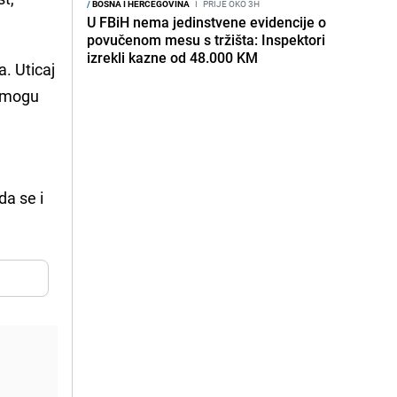
/
BOSNA I HERCEGOVINA
I
PRIJE OKO 3H
U FBiH nema jedinstvene evidencije o
povučenom mesu s tržišta: Inspektori
izrekli kazne od 48.000 KM
. Uticaj
e mogu
da se i