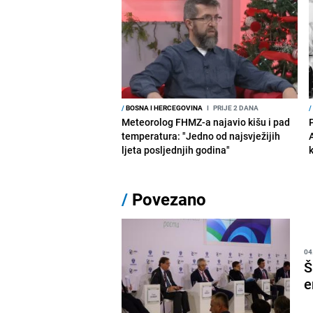
/
BOSNA I HERCEGOVINA
I
PRIJE 2 DANA
/
Meteorolog FHMZ-a najavio kišu i pad
temperatura: "Jedno od najsvježijih
ljeta posljednjih godina"
/
Povezano
04
Š
e