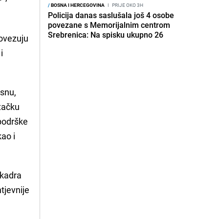
/
BOSNA I HERCEGOVINA
I
PRIJE OKO 3H
Policija danas saslušala još 4 osobe
povezane s Memorijalnim centrom
Srebrenica: Na spisku ukupno 26
povezuju
i
asnu,
 tačku
podrške
ao i
 kadra
tjevnije