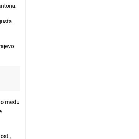
Kantona.
gusta.
rajevo
evo među
e
osti,