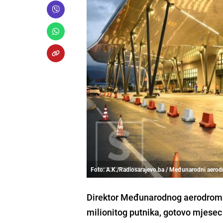
Foto: A.K./Radiosarajevo.ba / Međunarodni aerod
Direktor Međunarodnog aerodroma 
milionitog putnika, gotovo mjesec 