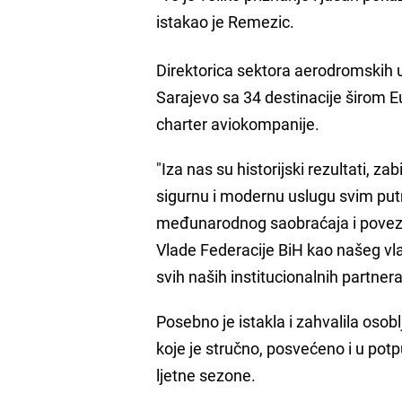
istakao je Remezic.
Direktorica sektora aerodromski
Sarajevo sa 34 destinacije širom E
charter aviokompanije.
"Iza nas su historijski rezultati, zab
sigurnu i modernu uslugu svim putn
međunarodnog saobraćaja i povezan
Vlade Federacije BiH kao našeg vla
svih naših institucionalnih partnera
Posebno je istakla i zahvalila oso
koje je stručno, posvećeno i u po
ljetne sezone.