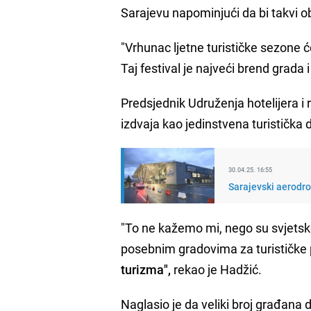
Sarajevu napominjući da bi takvi ob
"Vrhunac ljetne turističke sezone 
Taj festival je najveći brend grada
Predsjednik Udruženja hotelijera i
izdvaja kao jedinstvena turistička de
30.04.25. 16:55
Sarajevski aerodro
"To ne kažemo mi, nego su svjetsk
posebnim gradovima za turističke
turizma",
rekao je Hadžić.
Naglasio je da veliki broj građana di