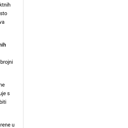
ktnih
osto
eva
nih
a
brojni
ine
uje s
iti
arene u