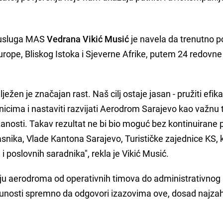
h usluga MAS
Vedrana Vikić Musić
je navela da trenutno 
urope, Bliskog Istoka i Sjeverne Afrike, putem 24 redovne 
ilježen je značajan rast. Naš cilj ostaje jasan - pružiti efik
icima i nastaviti razvijati Aerodrom Sarajevo kao važnu
osti. Takav rezultat ne bi bio moguć bez kontinuirane 
snika, Vlade Kantona Sarajevo, Turističke zajednice KS, k
 i poslovnih saradnika", rekla je Vikić Musić.
blju aerodroma od operativnih timova do administrativnog
tpunosti spremno da odgovori izazovima ove, dosad najzah