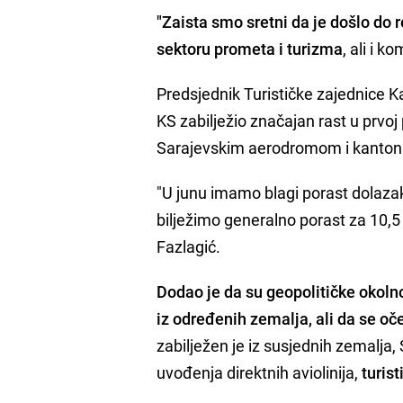
"Zaista smo sretni da je došlo do r
sektoru prometa i turizma
, ali i 
Predsjednik Turističke zajednice 
KS zabilježio značajan rast u prvoj
Sarajevskim aerodromom i kantonal
"U junu imamo blagi porast dolazaka
bilježimo generalno porast za 10,5
Fazlagić.
Dodao je da su geopolitičke okolno
iz određenih zemalja, ali da se oč
zabilježen je iz susjednih zemalja, 
uvođenja direktnih aviolinija,
turist