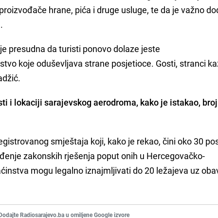
 proizvođače hrane, pića i druge usluge, te da je važno d
.
a je presudna da turisti ponovo dolaze jeste
o koje oduševljava strane posjetioce. Gosti, stranci ka
adžić.
i i lokaciji sarajevskog aerodroma, kako je istakao, broj
gistrovanog smještaja koji, kako je rekao, čini oko 30 po
ođenje zakonskih rješenja poput onih u Hercegovačko-
instva mogu legalno iznajmljivati do 20 ležajeva uz ob
Dodajte Radiosarajevo.ba u omiljene Google izvore