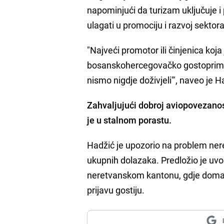
napominjući da turizam uključuje i
ulagati u promociju i razvoj sektora
"Najveći promotor ili činjenica koj
bosanskohercegovačko gostoprimstv
nismo nigdje doživjeli'", naveo je H
Zahvaljujući dobroj aviopovezanost
je u stalnom porastu.
Hadžić je upozorio na problem nere
ukupnih dolazaka. Predložio je uv
neretvanskom kantonu, gdje domać
prijavu gostiju.