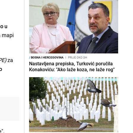
to u
a mapi
/
BOSNA I HERCEGOVINA
I
PRIJE OKO 3H
PE)
za
Nastavljena prepiska, Turković poručila
o
Konakoviću: "Ako laže koza, ne laže rog"
",