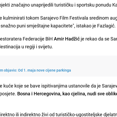
jekti značajno unaprijedili turističku i sportsku ponudu 
će kulminirati tokom Sarajevo Film Festivala sredinom au
 i snažno puni smještajne kapacitete", istakao je Fazlagić.
 restoratera Federacije BiH
Amir Hadžić
je rekao da se Sa
stinacija u regiji i svijetu.
m objavio: Od 1. maja nove cijene parkinga
e kuće koje se bave ispitivanjima ustanovile da je Saraj
 posjete.
Bosna i Hercegovina, kao cjelina, nudi sve oblik
rektno ili indirektno živi od turističko-ugostiteljske djelatn