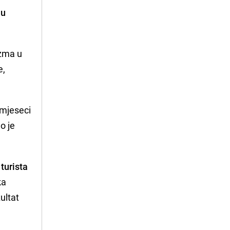
 u
izma u
e,
 mjeseci
o je
turista
ka
ultat