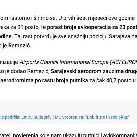
jom rastemo i širimo se. U prvih šest mjeseci ove godine
nika za 31 posto, te
porast broja aviooperacija za 23 pos
odine.
Taj rast potvrđuje sve snažniju poziciju Sarajeva n
o je
Remezić.
nizacije
Airports Council International Europe (ACI EURO
ako je dodao Remezić,
Sarajevski aerodrom zauzima drug
aerodromima po rastu broja putnika
za čak 40,7 posto u
o podršku Emiru Suljagiću i MC Srebrenica: "Dobili ste i veće bitke"
azatelj povjerenja koje nam ukazuju putnici i aviokompanije