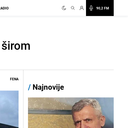
RADIO
90,2 FM
 širom
FENA
/
Najnovije