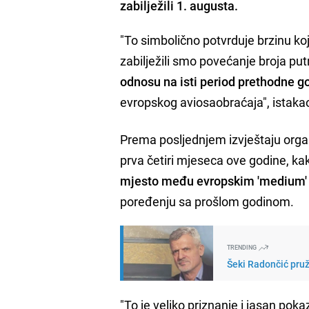
zabilježili 1. augusta.
"To simbolično potvrduje brzinu ko
zabilježili smo povećanje broja put
odnosu na isti period prethodne g
evropskog aviosaobraćaja", istaka
Prema posljednjem izvještaju orga
prva četiri mjeseca ove godine, k
mjesto među evropskim 'medium' 
poređenju sa prošlom godinom.
TRENDING
Šeki Radončić pruži
"To je veliko priznanje i jasan pok