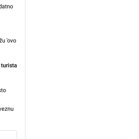
odatno
žu 'ovo
 turista
sto
aveznu