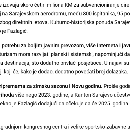
e izdvaja skoro četiri miliona KM za subvencioniranje dire
oj na Sarajevskom aerodromu, među 800 ispitanika, 95 p
 zbog direktnih letova. Kulturno-historijska ponuda Saraj
 je Fazlagić.
a potrebu za boljim javnim prevozom, više interneta i jav
 turizam mora razvijati planski i sistemski, napominjući d
destinacija, što dodatno privlači posjetioce. U najavi su 
aji koji će, kako je dodao, dodatno povećati broj dolazaka.
 pripremama za zimsku sezonu i Novu godinu.
Prošle god
rihoda
više nego 2023. godine, a Kanton Sarajevo učestv
rekao je Fazlagić dodajući da očekuje da će 2025. godina b
izgradnjom kongresnog centra i velike sportsko-zabavne 