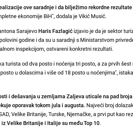
ealizacije ove saradnje i da bilježimo rekordne rezultate
kompletne ekonomije BiH", dodala je Vikić Musić.
Kantona Sarajevo
Haris Fazlagić
izjavio je da je sektor tur
 polovini godine i da su u saradnji s Ministarstvom privred
nom inspekcijom, ostvareni konkretni rezultati.
 turista od dva posto i noćenja tri posto, a za prvih šest
 posto u dolascima i više od 18 posto u noćenjima", istaka
sti i dešavanja u zemljama Zaljeva uticale na pad broja 
ekuje oporavak tokom jula i augusta.
Najveći broj dolaza
SAD, Velike Britanije, Turske, Njemačke, a prvi put kao rez
i iz Velike Britanije i Italije su među Top 10
.