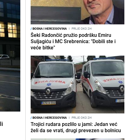
/
BOSNA I HERCEGOVINA
I
PRIJE OKO 2H
Šeki Radončić pružio podršku Emiru
Suljagiću i MC Srebrenica: "Dobili ste i
veće bitke"
/
BOSNA I HERCEGOVINA
I
PRIJE OKO 2H
li
Trojici rudara pozlilo u jami: Jedan već
želi da se vrati, drugi prevezen u bolnicu