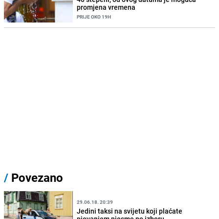
promjena vremena
PRIJE OKO 19H
/
Povezano
29.06.18. 20:39
Jedini taksi na svijetu koji plaćate
pjevanjem pjesme po izboru