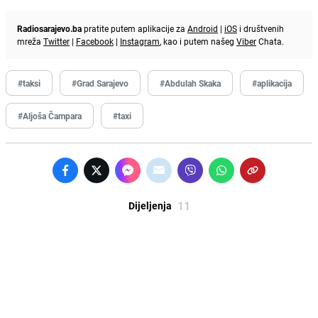
Radiosarajevo.ba
pratite putem aplikacije za
Android
|
iOS
i društvenih
mreža
Twitter
|
Facebook
|
Instagram
, kao i putem našeg
Viber
Chata.
#taksi
#Grad Sarajevo
#Abdulah Skaka
#aplikacija
#Aljoša Čampara
#taxi
11
Dijeljenja