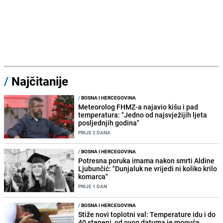
/
Najčitanije
/
BOSNA I HERCEGOVINA
Meteorolog FHMZ-a najavio kišu i pad
temperatura: "Jedno od najsvježijih ljeta
posljednjih godina"
PRIJE 2 DANA
/
BOSNA I HERCEGOVINA
Potresna poruka imama nakon smrti Aldine
Ljubunčić: "Dunjaluk ne vrijedi ni koliko krilo
komarca"
PRIJE 1 DAN
/
BOSNA I HERCEGOVINA
Stiže novi toplotni val: Temperature idu i do
40 stepeni, od ovog datuma je moguća