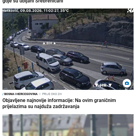
gdje su ubijani Srebreničani"
/
BOSNA I HERCEGOVINA
I
PRIJE OKO 2H
Objavljene najnovije informacije: Na ovim graničnim
prijelazima su najduža zadržavanja