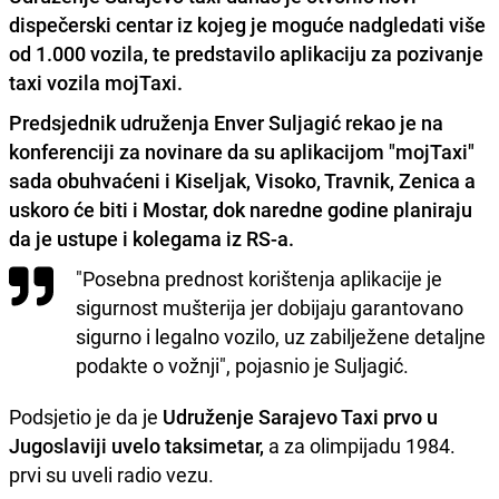
dispečerski centar iz kojeg je moguće nadgledati više
od 1.000 vozila, te predstavilo aplikaciju za pozivanje
taxi vozila mojTaxi.
Predsjednik udruženja Enver Suljagić rekao je na
konferenciji za novinare da su aplikacijom "mojTaxi"
sada obuhvaćeni i Kiseljak, Visoko, Travnik, Zenica a
uskoro će biti i Mostar, dok naredne godine planiraju
da je ustupe i kolegama iz RS-a.
"Posebna prednost korištenja aplikacije je
sigurnost mušterija jer dobijaju garantovano
sigurno i legalno vozilo, uz zabilježene detaljne
podakte o vožnji", pojasnio je Suljagić.
Podsjetio je da je
Udruženje Sarajevo Taxi prvo u
Jugoslaviji uvelo taksimetar,
a za olimpijadu 1984.
prvi su uveli radio vezu.